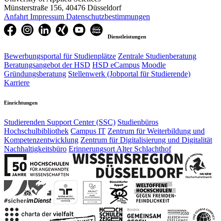
Münsterstraße 156, 40476 Düsseldorf
Anfahrt
Impressum
Datenschutzbestimmungen
Dienstleistungen
Bewerbungsportal für Studienplätze
Zentrale Studienberatung
Beratungsangebot der HSD
HSD eCampus
Moodle
Gründungsberatung
Stellenwerk (Jobportal für Studierende)
Karriere
Einrichtungen
Studierenden Support Center (SSC)
Studienbüros
Hochschulbibliothek
Campus IT
Zentrum für Weiterbildung und
Kompetenzentwicklung
Zentrum für Digitalisierung und Digitalität
Nachhaltigkeitsbüro
Erinnerungsort Alter Schlachthof