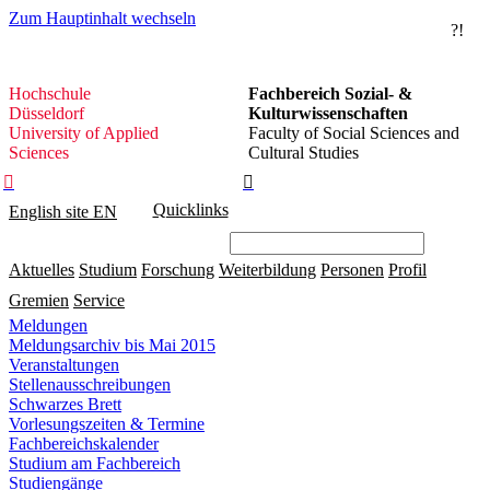
Zum Hauptinhalt wechseln
?!
Hochschule
Hochschule
Fachbereich Sozial- &
Düsseldorf
Düsseldorf
Kulturwissenschaften
University of Applied
Faculty of Social Sciences and
Sciences
Cultural Studies


Quicklinks
English site
EN
Aktuelles
Studium
Forschung
Weiterbildung
Personen
Profil
Gremien
Service
Meldungen
Meldungsarchiv bis Mai 2015
Veranstaltungen
Stellenausschreibungen
Schwarzes Brett
Vorlesungszeiten & Termine
Fachbereichskalender
Studium am Fachbereich
Studiengänge