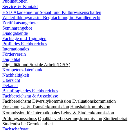
Publikationen
Service ＆ Kontakt
HSD-Akademie für Sozial- und Kulturwissenschaften
Weiterbildungsmaster Begutachtung im Familienrecht
Zertifikatsangebote
Seminarangebot
Dialogabende
Fachtage und Tagungen
Profil des Fachbereiches
Internationales
Förderverein
Digitalität
Digitalität und Soziale Arbeit (DiSA)
Kompetenzdatenbank
Nachhaltigkeit
Übersicht
Dekanat
Beauftragte des Fachbereiches
Fachbereichsrat & Ausschüsse
Fachbereichsrat
Diversitykommission
Evaluationskommission
Forschungs- ＆ Transferkommission
Haushaltskommission
Kommission für Internationales
Lehr- ＆ Studienkommission
Prüfungsausschuss
Qualitätsverbesserungskommission
Studienbeirat
Studentische Gremienarbeit
Fachschaftsrat