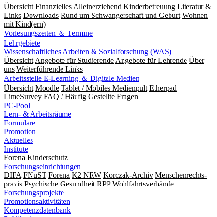
Übersicht
Finanzielles
Alleinerziehend
Kinderbetreuung
Literatur &
Links
Downloads
Rund um Schwangerschaft und Geburt
Wohnen
mit Kind(ern)
Vorlesungszeiten ＆ Termine
Lehrgebiete
Wissenschaftliches Arbeiten & Sozialforschung (WAS)
Übersicht
Angebote für Studierende
Angebote für Lehrende
Über
uns
Weiterführende Links
Arbeitsstelle E-Learning ＆ Digitale Medien
Übersicht
Moodle
Tablet / Mobiles Medienpult
Etherpad
LimeSurvey
FAQ / Häufig Gestellte Fragen
PC-Pool
Lern- & Arbeitsräume
Formulare
Promotion
Aktuelles
Institute
Forena
Kinderschutz
Forschungseinrichtungen
DIFA
FNuST
Forena
K2 NRW
Korczak-Archiv
Men­schen­rechts­
praxis
Psy­chische Gesund­heit
RPP
Wohlfahrts­verbände
Forschungsprojekte
Promotionsaktivitäten
Kompetenzdatenbank