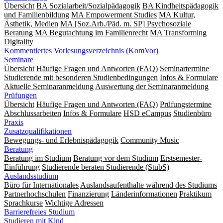
Übersicht
BA Sozialarbeit/Sozialpädagogik
BA Kindheitspädagogik
und Familienbildung
MA Empowerment Studies
MA Kultur,
Ästhetik, Medien
MA [Soz.Arb./Päd. m. SP] Psychosoziale
Beratung
MA Begut­ach­tung im Fami­lien­recht
MA Transforming
Digitality
Kommentiertes Vorlesungsverzeichnis (KomVor)
Seminare
Übersicht
Häufige Fragen und Antworten (FAQ)
Seminartermine
Studierende mit besonderen Studienbedingungen
Infos & Formulare
Aktuelle Seminaranmeldung
Auswertung der Seminaranmeldung
Prüfungen
Übersicht
Häufige Fragen und Antworten (FAQ)
Prüfungstermine
Abschlussarbeiten
Infos & Formulare
HSD eCampus
Studienbüro
Praxis
Zusatzqualifikationen
Bewegungs- und Erlebnispädagogik
Community Music
Beratung
Beratung im Studium
Beratung vor dem Studium
Erstsemester-
Einführung
Studierende beraten Studierende (StubS)
Auslandsstudium
Büro für Internationales
Auslandsaufenthalte während des Studiums
Partnerhochschulen
Finanzierung
Länderinformationen
Praktikum
Sprachkurse
Wichtige Adressen
Barrierefreies Studium
Studieren mit Kind