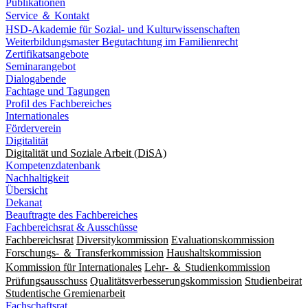
Publikationen
Service ＆ Kontakt
HSD-Akademie für Sozial- und Kulturwissenschaften
Weiterbildungsmaster Begutachtung im Familienrecht
Zertifikatsangebote
Seminarangebot
Dialogabende
Fachtage und Tagungen
Profil des Fachbereiches
Internationales
Förderverein
Digitalität
Digitalität und Soziale Arbeit (DiSA)
Kompetenzdatenbank
Nachhaltigkeit
Übersicht
Dekanat
Beauftragte des Fachbereiches
Fachbereichsrat & Ausschüsse
Fachbereichsrat
Diversitykommission
Evaluationskommission
Forschungs- ＆ Transferkommission
Haushaltskommission
Kommission für Internationales
Lehr- ＆ Studienkommission
Prüfungsausschuss
Qualitätsverbesserungskommission
Studienbeirat
Studentische Gremienarbeit
Fachschaftsrat