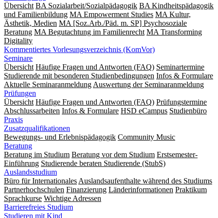
Übersicht
BA Sozialarbeit/Sozialpädagogik
BA Kindheitspädagogik
und Familienbildung
MA Empowerment Studies
MA Kultur,
Ästhetik, Medien
MA [Soz.Arb./Päd. m. SP] Psychosoziale
Beratung
MA Begut­ach­tung im Fami­lien­recht
MA Transforming
Digitality
Kommentiertes Vorlesungsverzeichnis (KomVor)
Seminare
Übersicht
Häufige Fragen und Antworten (FAQ)
Seminartermine
Studierende mit besonderen Studienbedingungen
Infos & Formulare
Aktuelle Seminaranmeldung
Auswertung der Seminaranmeldung
Prüfungen
Übersicht
Häufige Fragen und Antworten (FAQ)
Prüfungstermine
Abschlussarbeiten
Infos & Formulare
HSD eCampus
Studienbüro
Praxis
Zusatzqualifikationen
Bewegungs- und Erlebnispädagogik
Community Music
Beratung
Beratung im Studium
Beratung vor dem Studium
Erstsemester-
Einführung
Studierende beraten Studierende (StubS)
Auslandsstudium
Büro für Internationales
Auslandsaufenthalte während des Studiums
Partnerhochschulen
Finanzierung
Länderinformationen
Praktikum
Sprachkurse
Wichtige Adressen
Barrierefreies Studium
Studieren mit Kind