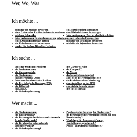
Wer, Wo, Was
Ich möchte ...
mich für ein Studium bewerben
ein Teilzeitstudium aufnehmen
ohne Abitur oder Fachhochschulreife studieren
eine Bibliothekskarte beantragen
mich zurückmelden
Informationen zur Barrierefreiheit erhalten
Informationen zur Studienfinanzierung erhalten
meinen Lebenslauf besprechen
einen Auslandsaufenthalt planen
mich für ein Praktikum bewerben
ein Urlaubssemester beantragen
mich für ein Stipendium bewerben
an der Hochschule Düsseldorf arbeiten
Ich suche ...
Infos für Studieninteressierte
den Career Service
die Studienberatung
die Campus IT
die Zulassungsstelle
die Mensa
die Studienbüros
das Social-Media-Angebot
das International Office
Hilfe beim Bewerbungsschreiben
Infos zum barrierefreien Studium
ein Praktikum/einen Jobeinstieg
die Psychologische Beratung (PSB)
eine Anstellung an der HSD
die Bibliothek
eine Anfahrtsbeschreibung
das ZWEK
den Pressekontakt
die Gründungsberatung
Wer macht ...
die Studienberatung?
Psychologische Beratung für Studierende?
die Einschreibung?
die Beratung bei Bewerbungsprozessen für den
die Beratung für behinderte und chronisch
Berufseinstieg?
kranke Studierende?
Workshops für Assessment Center,
die Beratung für internationale
Vorstellungsgespräche u.Ä.?
Bewerber*innen?
Presse- und Öffentlichkeitsarbeit?
die Gründungsberatung?