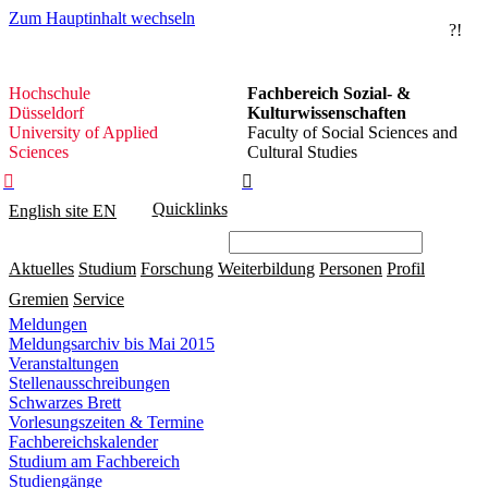
Zum Hauptinhalt wechseln
?!
Hochschule
Hochschule
Fachbereich Sozial- &
Düsseldorf
Düsseldorf
Kulturwissenschaften
University of Applied
Faculty of Social Sciences and
Sciences
Cultural Studies


Quicklinks
English site
EN
Aktuelles
Studium
Forschung
Weiterbildung
Personen
Profil
Gremien
Service
Meldungen
Meldungsarchiv bis Mai 2015
Veranstaltungen
Stellenausschreibungen
Schwarzes Brett
Vorlesungszeiten & Termine
Fachbereichskalender
Studium am Fachbereich
Studiengänge