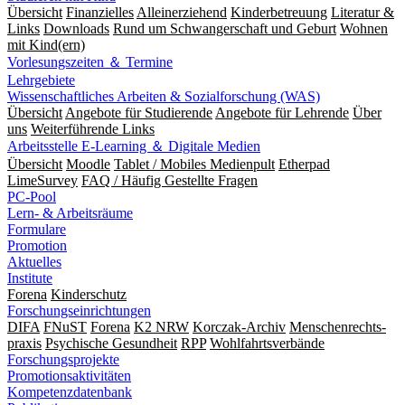
Übersicht
Finanzielles
Alleinerziehend
Kinderbetreuung
Literatur &
Links
Downloads
Rund um Schwangerschaft und Geburt
Wohnen
mit Kind(ern)
Vorlesungszeiten ＆ Termine
Lehrgebiete
Wissenschaftliches Arbeiten & Sozialforschung (WAS)
Übersicht
Angebote für Studierende
Angebote für Lehrende
Über
uns
Weiterführende Links
Arbeitsstelle E-Learning ＆ Digitale Medien
Übersicht
Moodle
Tablet / Mobiles Medienpult
Etherpad
LimeSurvey
FAQ / Häufig Gestellte Fragen
PC-Pool
Lern- & Arbeitsräume
Formulare
Promotion
Aktuelles
Institute
Forena
Kinderschutz
Forschungseinrichtungen
DIFA
FNuST
Forena
K2 NRW
Korczak-Archiv
Men­schen­rechts­
praxis
Psy­chische Gesund­heit
RPP
Wohlfahrts­verbände
Forschungsprojekte
Promotionsaktivitäten
Kompetenzdatenbank