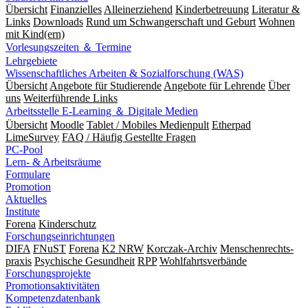
Übersicht
Finanzielles
Alleinerziehend
Kinderbetreuung
Literatur &
Links
Downloads
Rund um Schwangerschaft und Geburt
Wohnen
mit Kind(ern)
Vorlesungszeiten ＆ Termine
Lehrgebiete
Wissenschaftliches Arbeiten & Sozialforschung (WAS)
Übersicht
Angebote für Studierende
Angebote für Lehrende
Über
uns
Weiterführende Links
Arbeitsstelle E-Learning ＆ Digitale Medien
Übersicht
Moodle
Tablet / Mobiles Medienpult
Etherpad
LimeSurvey
FAQ / Häufig Gestellte Fragen
PC-Pool
Lern- & Arbeitsräume
Formulare
Promotion
Aktuelles
Institute
Forena
Kinderschutz
Forschungseinrichtungen
DIFA
FNuST
Forena
K2 NRW
Korczak-Archiv
Men­schen­rechts­
praxis
Psy­chische Gesund­heit
RPP
Wohlfahrts­verbände
Forschungsprojekte
Promotionsaktivitäten
Kompetenzdatenbank