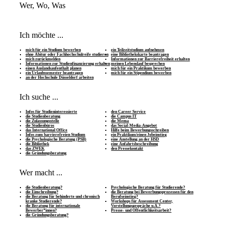
Wer, Wo, Was
Ich möchte ...
mich für ein Studium bewerben
ein Teilzeitstudium aufnehmen
ohne Abitur oder Fachhochschulreife studieren
eine Bibliothekskarte beantragen
mich zurückmelden
Informationen zur Barrierefreiheit erhalten
Informationen zur Studienfinanzierung erhalten
meinen Lebenslauf besprechen
einen Auslandsaufenthalt planen
mich für ein Praktikum bewerben
ein Urlaubssemester beantragen
mich für ein Stipendium bewerben
an der Hochschule Düsseldorf arbeiten
Ich suche ...
Infos für Studieninteressierte
den Career Service
die Studienberatung
die Campus IT
die Zulassungsstelle
die Mensa
die Studienbüros
das Social-Media-Angebot
das International Office
Hilfe beim Bewerbungsschreiben
Infos zum barrierefreien Studium
ein Praktikum/einen Jobeinstieg
die Psychologische Beratung (PSB)
eine Anstellung an der HSD
die Bibliothek
eine Anfahrtsbeschreibung
das ZWEK
den Pressekontakt
die Gründungsberatung
Wer macht ...
die Studienberatung?
Psychologische Beratung für Studierende?
die Einschreibung?
die Beratung bei Bewerbungsprozessen für den
die Beratung für behinderte und chronisch
Berufseinstieg?
kranke Studierende?
Workshops für Assessment Center,
die Beratung für internationale
Vorstellungsgespräche u.Ä.?
Bewerber*innen?
Presse- und Öffentlichkeitsarbeit?
die Gründungsberatung?