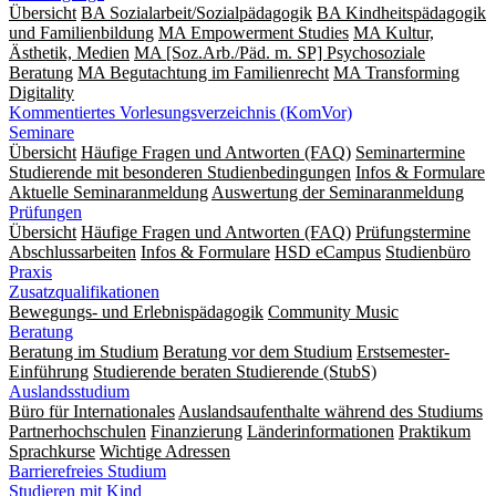
Übersicht
BA Sozialarbeit/Sozialpädagogik
BA Kindheitspädagogik
und Familienbildung
MA Empowerment Studies
MA Kultur,
Ästhetik, Medien
MA [Soz.Arb./Päd. m. SP] Psychosoziale
Beratung
MA Begut­ach­tung im Fami­lien­recht
MA Transforming
Digitality
Kommentiertes Vorlesungsverzeichnis (KomVor)
Seminare
Übersicht
Häufige Fragen und Antworten (FAQ)
Seminartermine
Studierende mit besonderen Studienbedingungen
Infos & Formulare
Aktuelle Seminaranmeldung
Auswertung der Seminaranmeldung
Prüfungen
Übersicht
Häufige Fragen und Antworten (FAQ)
Prüfungstermine
Abschlussarbeiten
Infos & Formulare
HSD eCampus
Studienbüro
Praxis
Zusatzqualifikationen
Bewegungs- und Erlebnispädagogik
Community Music
Beratung
Beratung im Studium
Beratung vor dem Studium
Erstsemester-
Einführung
Studierende beraten Studierende (StubS)
Auslandsstudium
Büro für Internationales
Auslandsaufenthalte während des Studiums
Partnerhochschulen
Finanzierung
Länderinformationen
Praktikum
Sprachkurse
Wichtige Adressen
Barrierefreies Studium
Studieren mit Kind