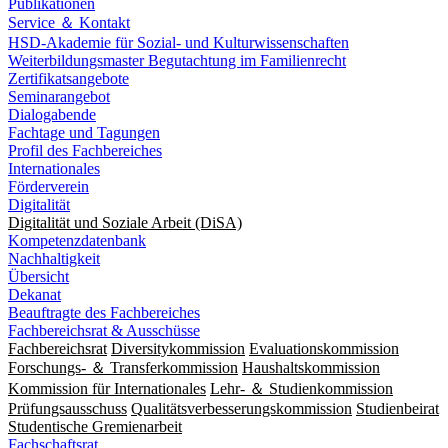
Publikationen
Service ＆ Kontakt
HSD-Akademie für Sozial- und Kulturwissenschaften
Weiterbildungsmaster Begutachtung im Familienrecht
Zertifikatsangebote
Seminarangebot
Dialogabende
Fachtage und Tagungen
Profil des Fachbereiches
Internationales
Förderverein
Digitalität
Digitalität und Soziale Arbeit (DiSA)
Kompetenzdatenbank
Nachhaltigkeit
Übersicht
Dekanat
Beauftragte des Fachbereiches
Fachbereichsrat & Ausschüsse
Fachbereichsrat
Diversitykommission
Evaluationskommission
Forschungs- ＆ Transferkommission
Haushaltskommission
Kommission für Internationales
Lehr- ＆ Studienkommission
Prüfungsausschuss
Qualitätsverbesserungskommission
Studienbeirat
Studentische Gremienarbeit
Fachschaftsrat