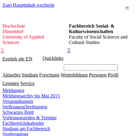
Zum Hauptinhalt wechseln
?!
Hochschule
Hochschule
Fachbereich Sozial- &
Düsseldorf
Düsseldorf
Kulturwissenschaften
University of Applied
Faculty of Social Sciences and
Sciences
Cultural Studies


Quicklinks
English site
EN
Aktuelles
Studium
Forschung
Weiterbildung
Personen
Profil
Gremien
Service
Meldungen
Meldungsarchiv bis Mai 2015
Veranstaltungen
Stellenausschreibungen
Schwarzes Brett
Vorlesungszeiten & Termine
Fachbereichskalender
Studium am Fachbereich
Studiengänge