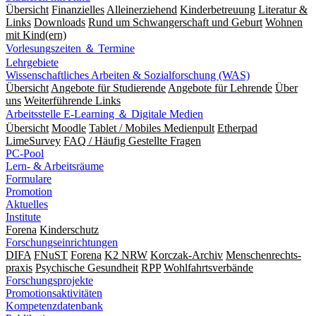
Übersicht
Finanzielles
Alleinerziehend
Kinderbetreuung
Literatur &
Links
Downloads
Rund um Schwangerschaft und Geburt
Wohnen
mit Kind(ern)
Vorlesungszeiten ＆ Termine
Lehrgebiete
Wissenschaftliches Arbeiten & Sozialforschung (WAS)
Übersicht
Angebote für Studierende
Angebote für Lehrende
Über
uns
Weiterführende Links
Arbeitsstelle E-Learning ＆ Digitale Medien
Übersicht
Moodle
Tablet / Mobiles Medienpult
Etherpad
LimeSurvey
FAQ / Häufig Gestellte Fragen
PC-Pool
Lern- & Arbeitsräume
Formulare
Promotion
Aktuelles
Institute
Forena
Kinderschutz
Forschungseinrichtungen
DIFA
FNuST
Forena
K2 NRW
Korczak-Archiv
Men­schen­rechts­
praxis
Psy­chische Gesund­heit
RPP
Wohlfahrts­verbände
Forschungsprojekte
Promotionsaktivitäten
Kompetenzdatenbank