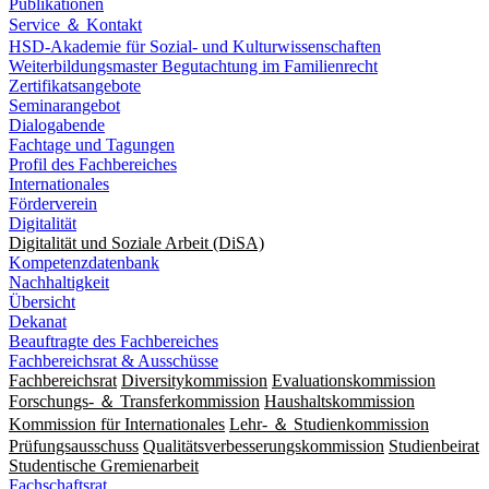
Publikationen
Service ＆ Kontakt
HSD-Akademie für Sozial- und Kulturwissenschaften
Weiterbildungsmaster Begutachtung im Familienrecht
Zertifikatsangebote
Seminarangebot
Dialogabende
Fachtage und Tagungen
Profil des Fachbereiches
Internationales
Förderverein
Digitalität
Digitalität und Soziale Arbeit (DiSA)
Kompetenzdatenbank
Nachhaltigkeit
Übersicht
Dekanat
Beauftragte des Fachbereiches
Fachbereichsrat & Ausschüsse
Fachbereichsrat
Diversitykommission
Evaluationskommission
Forschungs- ＆ Transferkommission
Haushaltskommission
Kommission für Internationales
Lehr- ＆ Studienkommission
Prüfungsausschuss
Qualitätsverbesserungskommission
Studienbeirat
Studentische Gremienarbeit
Fachschaftsrat