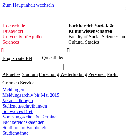
Zum Hauptinhalt wechseln
?!
Hochschule
Hochschule
Fachbereich Sozial- &
Düsseldorf
Düsseldorf
Kulturwissenschaften
University of Applied
Faculty of Social Sciences and
Sciences
Cultural Studies


Quicklinks
English site
EN
Aktuelles
Studium
Forschung
Weiterbildung
Personen
Profil
Gremien
Service
Meldungen
Meldungsarchiv bis Mai 2015
Veranstaltungen
Stellenausschreibungen
Schwarzes Brett
Vorlesungszeiten & Termine
Fachbereichskalender
Studium am Fachbereich
Studiengänge