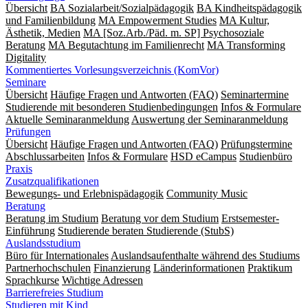
Übersicht
BA Sozialarbeit/Sozialpädagogik
BA Kindheitspädagogik
und Familienbildung
MA Empowerment Studies
MA Kultur,
Ästhetik, Medien
MA [Soz.Arb./Päd. m. SP] Psychosoziale
Beratung
MA Begut­ach­tung im Fami­lien­recht
MA Transforming
Digitality
Kommentiertes Vorlesungsverzeichnis (KomVor)
Seminare
Übersicht
Häufige Fragen und Antworten (FAQ)
Seminartermine
Studierende mit besonderen Studienbedingungen
Infos & Formulare
Aktuelle Seminaranmeldung
Auswertung der Seminaranmeldung
Prüfungen
Übersicht
Häufige Fragen und Antworten (FAQ)
Prüfungstermine
Abschlussarbeiten
Infos & Formulare
HSD eCampus
Studienbüro
Praxis
Zusatzqualifikationen
Bewegungs- und Erlebnispädagogik
Community Music
Beratung
Beratung im Studium
Beratung vor dem Studium
Erstsemester-
Einführung
Studierende beraten Studierende (StubS)
Auslandsstudium
Büro für Internationales
Auslandsaufenthalte während des Studiums
Partnerhochschulen
Finanzierung
Länderinformationen
Praktikum
Sprachkurse
Wichtige Adressen
Barrierefreies Studium
Studieren mit Kind