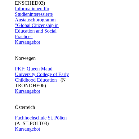
ENSCHED03)
Informationen für
Studieninteressierte
Austauschprogramm
"Global Citizenship in
Education and Social
Practice"
Kursangebot
Norwegen
PKF: Queen Maud
University College of Early
Childhood Education
(N
TRONDHE06)
Kursangebot
Österreich
Fachhochschule St. Pölten
(A ST-POLT03)
Kursangebot