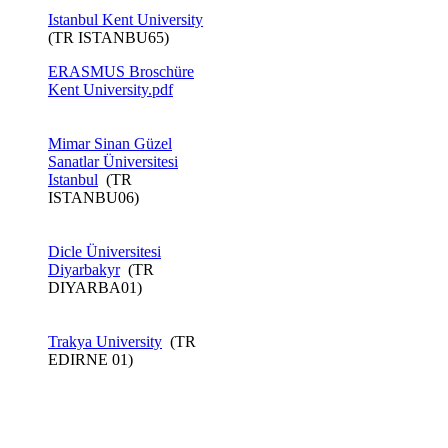
Istanbul Kent University​
(TR ISTANBU65)
ERASMUS Broschüre
Kent ​University.pdf
Mimar Sinan Güzel
Sanatlar Üniversitesi
Istanbul
(TR
ISTANBU06)
Dicle Üniversitesi
Diyarbakyr
(TR
DIYARBA01)
Trakya University
(TR
EDIRNE 01)