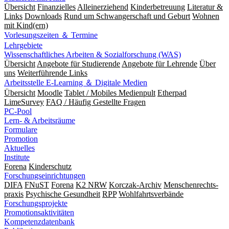
Übersicht
Finanzielles
Alleinerziehend
Kinderbetreuung
Literatur &
Links
Downloads
Rund um Schwangerschaft und Geburt
Wohnen
mit Kind(ern)
Vorlesungszeiten ＆ Termine
Lehrgebiete
Wissenschaftliches Arbeiten & Sozialforschung (WAS)
Übersicht
Angebote für Studierende
Angebote für Lehrende
Über
uns
Weiterführende Links
Arbeitsstelle E-Learning ＆ Digitale Medien
Übersicht
Moodle
Tablet / Mobiles Medienpult
Etherpad
LimeSurvey
FAQ / Häufig Gestellte Fragen
PC-Pool
Lern- & Arbeitsräume
Formulare
Promotion
Aktuelles
Institute
Forena
Kinderschutz
Forschungseinrichtungen
DIFA
FNuST
Forena
K2 NRW
Korczak-Archiv
Men­schen­rechts­
praxis
Psy­chische Gesund­heit
RPP
Wohlfahrts­verbände
Forschungsprojekte
Promotionsaktivitäten
Kompetenzdatenbank