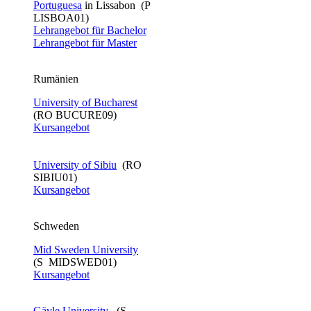
Portuguesa
in Lissabon (P
LISBOA01)
Lehrangebot für Bachelor​
Lehrangebot für Master
Rumänien
University of Bucharest
(RO BUCURE09)
Kursangebot
University of Sibiu
(RO
SIBIU01)
Kursangebot
Schweden
Mid Sweden University
(S MIDSWED01)
Kursangebot
Gävle University​
​ (S