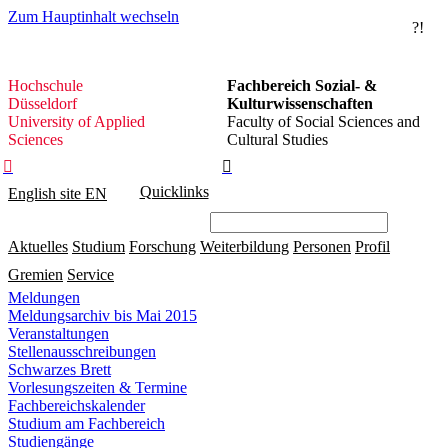
Zum Hauptinhalt wechseln
?!
Hochschule
Hochschule
Fachbereich Sozial- &
Düsseldorf
Düsseldorf
Kulturwissenschaften
University of Applied
Faculty of Social Sciences and
Sciences
Cultural Studies


Quicklinks
English site
EN
Aktuelles
Studium
Forschung
Weiterbildung
Personen
Profil
Gremien
Service
Meldungen
Meldungsarchiv bis Mai 2015
Veranstaltungen
Stellenausschreibungen
Schwarzes Brett
Vorlesungszeiten & Termine
Fachbereichskalender
Studium am Fachbereich
Studiengänge