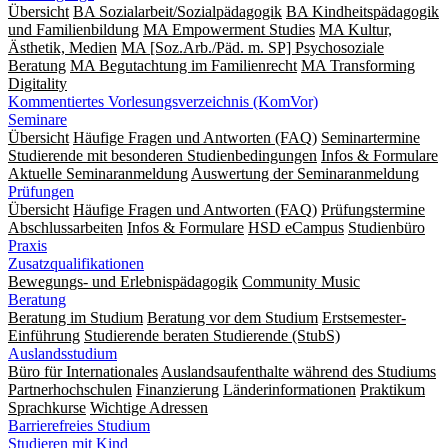
Übersicht
BA Sozialarbeit/Sozialpädagogik
BA Kindheitspädagogik
und Familienbildung
MA Empowerment Studies
MA Kultur,
Ästhetik, Medien
MA [Soz.Arb./Päd. m. SP] Psychosoziale
Beratung
MA Begut­ach­tung im Fami­lien­recht
MA Transforming
Digitality
Kommentiertes Vorlesungsverzeichnis (KomVor)
Seminare
Übersicht
Häufige Fragen und Antworten (FAQ)
Seminartermine
Studierende mit besonderen Studienbedingungen
Infos & Formulare
Aktuelle Seminaranmeldung
Auswertung der Seminaranmeldung
Prüfungen
Übersicht
Häufige Fragen und Antworten (FAQ)
Prüfungstermine
Abschlussarbeiten
Infos & Formulare
HSD eCampus
Studienbüro
Praxis
Zusatzqualifikationen
Bewegungs- und Erlebnispädagogik
Community Music
Beratung
Beratung im Studium
Beratung vor dem Studium
Erstsemester-
Einführung
Studierende beraten Studierende (StubS)
Auslandsstudium
Büro für Internationales
Auslandsaufenthalte während des Studiums
Partnerhochschulen
Finanzierung
Länderinformationen
Praktikum
Sprachkurse
Wichtige Adressen
Barrierefreies Studium
Studieren mit Kind