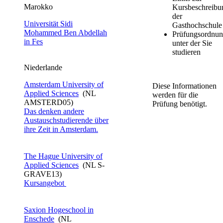
​​​​​​​​Marokko ​​​​
Kursbeschreibu
der
Universität Sidi
Gasthochschul
Mohammed Ben Abdellah
Prüfungsordnun
in Fes​
unter der Sie
studieren
Niederlande​​​​
Amst​erdam University​ of
Diese Informationen
Applied Sciences
(NL
werden für die
AMSTERD05)
Prüfung benötigt.
Das denken andere
Austauschstudierende über
ihre Zeit in Amsterdam.
The Hague University of
Applied Sciences
(NL S-
GRAVE13)
Kursangebot​
Saxion Hogeschool in
Enschede
(NL