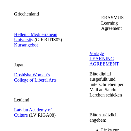
Griechenland
ERASMUS
Learning
Agreement
Hellenic Mediterranean
University​
​(G KRITIS05​)
Kursangebot​
Vorlage
LEARNING
AGREEMENT​
Japan
Bitte digital
Doshisha Women´s
ausgefüllt und
College of Liberal Arts
unterschrieben per
Mail an Sandra
Lerchen schicken
​Lettland
.
Latvian Academy of
Bitte zusätzlich
Culture​
(LV RIGA08​)​
angeben:
Links zur