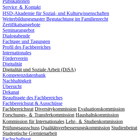
Publikationen
Service ＆ Kontakt
HSD-Akademie für Sozial- und Kulturwissenschaften
Weiterbildungsmaster Begutachtung im Familienrecht
Zertifikatsangebote
Seminarangebot
Dialogabende
Fachtage und Tagungen
Profil des Fachbereiches
Internationales
Förderverein
Digitalität
Digitalität und Soziale Arbeit (DiSA)
Kompetenzdatenbank
Nachhaltigkeit
Übersicht
Dekanat
Beauftragte des Fachbereiches
Fachbereichsrat & Ausschüsse
Fachbereichsrat
Diversitykommission
Evaluationskommission
Forschungs- ＆ Transferkommission
Haushaltskommission
Kommission für Internationales
Lehr- ＆ Studienkommission
Prüfungsausschuss
Qualitätsverbesserungskommission
Studienbeirat
Studentische Gremienarbeit
Fachschaftsrat