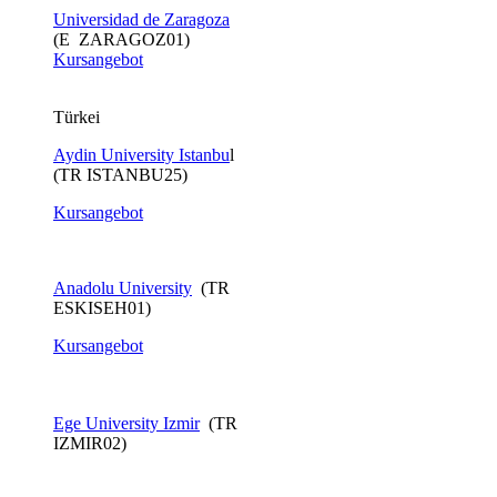
Universidad de Zaragoza
(E ZARAGOZ01)
Kursangebot
Türkei
Aydin University Istanbu
l
(TR ISTANBU25)
Kursangebot
Anadolu University
(TR
ESKISEH01)
Kursangebot​
Ege University Izmir
(TR
IZMIR02)