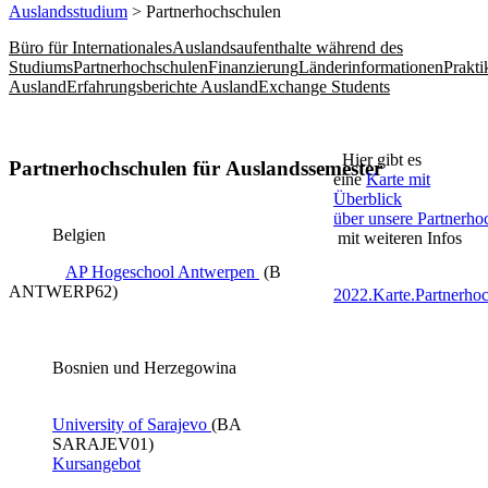
Auslandsstudium
> Partnerhochschulen
Büro für Internationales
Auslandsaufenthalte während des
Studiums
Partnerhochschulen
Finanzierung
Länderinformationen
Prakt
Ausland
Erfahrungsberichte Ausland
Exchange Students
Hier gibt es
Partnerhochschulen für Auslandssemester
eine
Karte mit
Überblick
über unsere Partnerho
Belgien
mit weiteren Infos
AP Hogeschool Antwerpen ​
(B
ANTWERP62)
2022.Karte.Partnerho
Bosnien und Herzegowina
University of Sarajevo​ ​
(BA
SARAJEV01​)
Kursangebot​