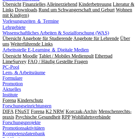
Übersicht
Finanzielles
Alleinerziehend
Kinderbetreuung
Literatur &
Links
Downloads
Rund um Schwangerschaft und Geburt
Wohnen
mit Kind(ern)
Vorlesungszeiten ＆ Termine
Lehrgebiete
Wissenschaftliches Arbeiten & Sozialforschung (WAS)
Übersicht
Angebote für Studierende
Angebote für Lehrende
Über
uns
Weiterführende Links
Arbeitsstelle E-Learning ＆ Digitale Medien
Übersicht
Moodle
Tablet / Mobiles Medienpult
Etherpad
LimeSurvey
FAQ / Häufig Gestellte Fragen
PC-Pool
Lern- & Arbeitsräume
Formulare
Promotion
Aktuelles
Institute
Forena
Kinderschutz
Forschungseinrichtungen
DIFA
FNuST
Forena
K2 NRW
Korczak-Archiv
Men­schen­rechts­
praxis
Psy­chische Gesund­heit
RPP
Wohlfahrts­verbände
Forschungsprojekte
Promotionsaktivitäten
Kompetenzdatenbank