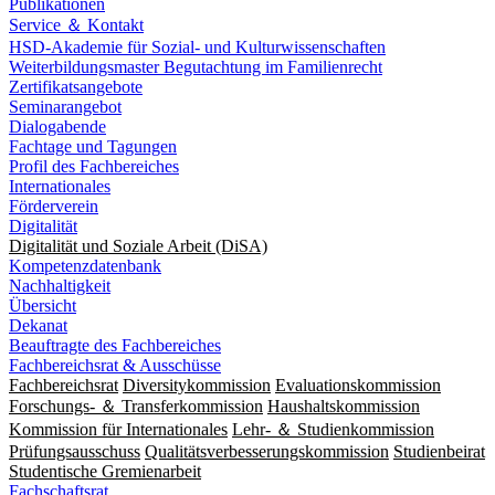
Publikationen
Service ＆ Kontakt
HSD-Akademie für Sozial- und Kulturwissenschaften
Weiterbildungsmaster Begutachtung im Familienrecht
Zertifikatsangebote
Seminarangebot
Dialogabende
Fachtage und Tagungen
Profil des Fachbereiches
Internationales
Förderverein
Digitalität
Digitalität und Soziale Arbeit (DiSA)
Kompetenzdatenbank
Nachhaltigkeit
Übersicht
Dekanat
Beauftragte des Fachbereiches
Fachbereichsrat & Ausschüsse
Fachbereichsrat
Diversitykommission
Evaluationskommission
Forschungs- ＆ Transferkommission
Haushaltskommission
Kommission für Internationales
Lehr- ＆ Studienkommission
Prüfungsausschuss
Qualitätsverbesserungskommission
Studienbeirat
Studentische Gremienarbeit
Fachschaftsrat