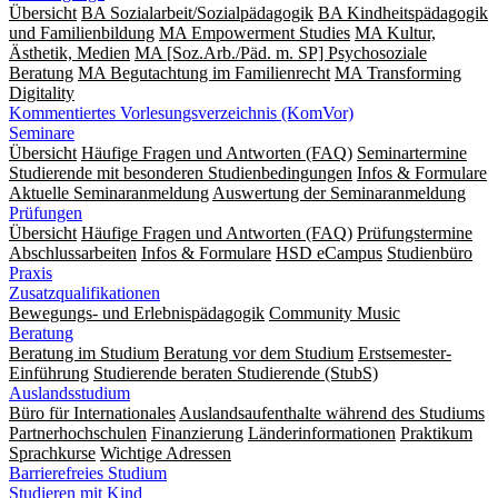
Übersicht
BA Sozialarbeit/Sozialpädagogik
BA Kindheitspädagogik
und Familienbildung
MA Empowerment Studies
MA Kultur,
Ästhetik, Medien
MA [Soz.Arb./Päd. m. SP] Psychosoziale
Beratung
MA Begut­ach­tung im Fami­lien­recht
MA Transforming
Digitality
Kommentiertes Vorlesungsverzeichnis (KomVor)
Seminare
Übersicht
Häufige Fragen und Antworten (FAQ)
Seminartermine
Studierende mit besonderen Studienbedingungen
Infos & Formulare
Aktuelle Seminaranmeldung
Auswertung der Seminaranmeldung
Prüfungen
Übersicht
Häufige Fragen und Antworten (FAQ)
Prüfungstermine
Abschlussarbeiten
Infos & Formulare
HSD eCampus
Studienbüro
Praxis
Zusatzqualifikationen
Bewegungs- und Erlebnispädagogik
Community Music
Beratung
Beratung im Studium
Beratung vor dem Studium
Erstsemester-
Einführung
Studierende beraten Studierende (StubS)
Auslandsstudium
Büro für Internationales
Auslandsaufenthalte während des Studiums
Partnerhochschulen
Finanzierung
Länderinformationen
Praktikum
Sprachkurse
Wichtige Adressen
Barrierefreies Studium
Studieren mit Kind