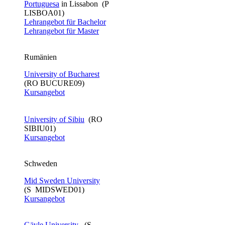
Portuguesa
in Lissabon (P
LISBOA01)
Lehrangebot für Bachelor​
Lehrangebot für Master
Rumänien
University of Bucharest
(RO BUCURE09)
Kursangebot
University of Sibiu
(RO
SIBIU01)
Kursangebot
Schweden
Mid Sweden University
(S MIDSWED01)
Kursangebot
Gävle University​
​ (S