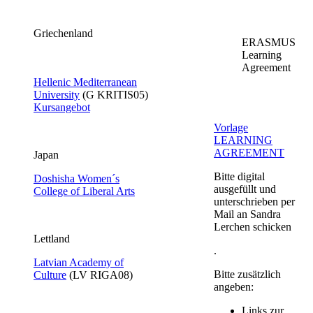
Griechenland
ERASMUS
Learning
Agreement
Hellenic Mediterranean
University​
​(G KRITIS05​)
Kursangebot​
Vorlage
LEARNING
AGREEMENT​
Japan
Bitte digital
Doshisha Women´s
ausgefüllt und
College of Liberal Arts
unterschrieben per
Mail an Sandra
Lerchen schicken
​Lettland
.
Latvian Academy of
Bitte zusätzlich
Culture​
(LV RIGA08​)​
angeben:
Links zur