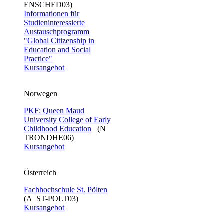
ENSCHED03)
Informationen für
Studieninteressierte
Austauschprogramm
"Global Citizenship in
Education and Social
Practice"
Kursangebot
Norwegen
PKF: Queen Maud
University College of Early
Childhood Education
(N
TRONDHE06)
Kursangebot
Österreich
Fachhochschule St. Pölten
(A ST-POLT03)
Kursangebot