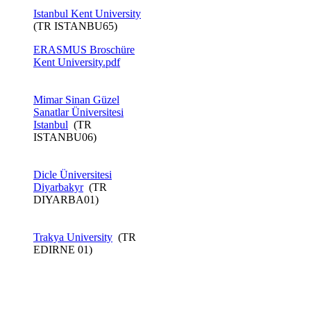
Istanbul Kent University​
(TR ISTANBU65)
ERASMUS Broschüre
Kent ​University.pdf
Mimar Sinan Güzel
Sanatlar Üniversitesi
Istanbul
(TR
ISTANBU06)
Dicle Üniversitesi
Diyarbakyr
(TR
DIYARBA01)
Trakya University
(TR
EDIRNE 01)