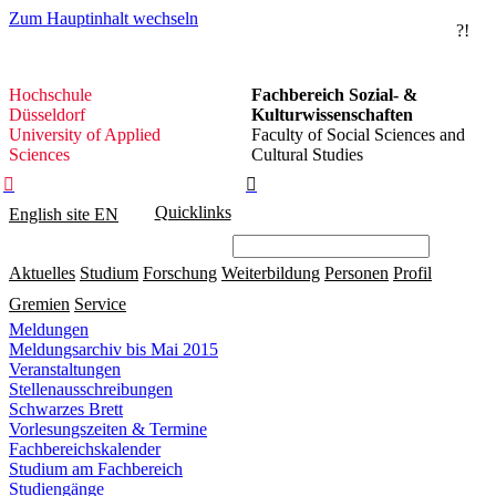
Zum Hauptinhalt wechseln
?!
Hochschule
Hochschule
Fachbereich Sozial- &
Düsseldorf
Düsseldorf
Kulturwissenschaften
University of Applied
Faculty of Social Sciences and
Sciences
Cultural Studies


Quicklinks
English site
EN
Aktuelles
Studium
Forschung
Weiterbildung
Personen
Profil
Gremien
Service
Meldungen
Meldungsarchiv bis Mai 2015
Veranstaltungen
Stellenausschreibungen
Schwarzes Brett
Vorlesungszeiten & Termine
Fachbereichskalender
Studium am Fachbereich
Studiengänge