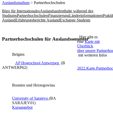
Auslandsstudium
> Partnerhochschulen
Büro für Internationales
Auslandsaufenthalte während des
Studiums
Partnerhochschulen
Finanzierung
Länderinformationen
Prakt
Ausland
Erfahrungsberichte Ausland
Exchange Students
Hier gibt es
Partnerhochschulen für Auslandssemester
eine
Karte mit
Überblick
über unsere Partnerho
Belgien
mit weiteren Infos
AP Hogeschool Antwerpen ​
(B
ANTWERP62)
2022.Karte.Partnerho
Bosnien und Herzegowina
University of Sarajevo​ ​
(BA
SARAJEV01​)
Kursangebot​