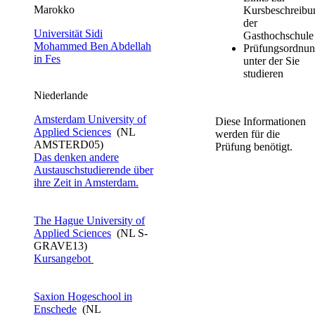
​​​​​​​​Marokko ​​​​
Kursbeschreibu
der
Universität Sidi
Gasthochschul
Mohammed Ben Abdellah
Prüfungsordnun
in Fes​
unter der Sie
studieren
Niederlande​​​​
Amst​erdam University​ of
Diese Informationen
Applied Sciences
(NL
werden für die
AMSTERD05)
Prüfung benötigt.
Das denken andere
Austauschstudierende über
ihre Zeit in Amsterdam.
The Hague University of
Applied Sciences
(NL S-
GRAVE13)
Kursangebot​
Saxion Hogeschool in
Enschede
(NL