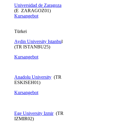
Universidad de Zaragoza
(E ZARAGOZ01)
Kursangebot
Türkei
Aydin University Istanbu
l
(TR ISTANBU25)
Kursangebot
Anadolu University
(TR
ESKISEH01)
Kursangebot​
Ege University Izmir
(TR
IZMIR02)