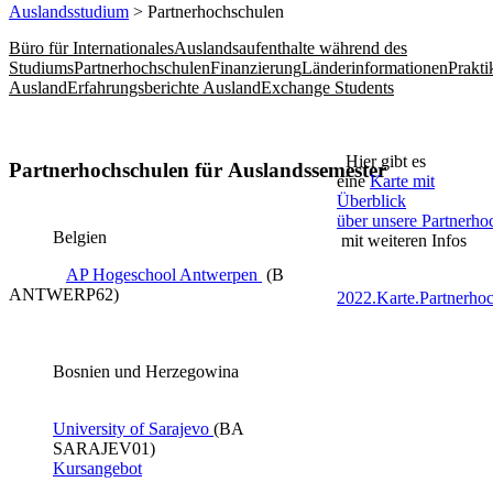
Auslandsstudium
> Partnerhochschulen
Büro für Internationales
Auslandsaufenthalte während des
Studiums
Partnerhochschulen
Finanzierung
Länderinformationen
Prakt
Ausland
Erfahrungsberichte Ausland
Exchange Students
Hier gibt es
Partnerhochschulen für Auslandssemester
eine
Karte mit
Überblick
über unsere Partnerho
Belgien
mit weiteren Infos
AP Hogeschool Antwerpen ​
(B
ANTWERP62)
2022.Karte.Partnerho
Bosnien und Herzegowina
University of Sarajevo​ ​
(BA
SARAJEV01​)
Kursangebot​