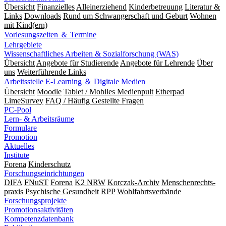
Übersicht
Finanzielles
Alleinerziehend
Kinderbetreuung
Literatur &
Links
Downloads
Rund um Schwangerschaft und Geburt
Wohnen
mit Kind(ern)
Vorlesungszeiten ＆ Termine
Lehrgebiete
Wissenschaftliches Arbeiten & Sozialforschung (WAS)
Übersicht
Angebote für Studierende
Angebote für Lehrende
Über
uns
Weiterführende Links
Arbeitsstelle E-Learning ＆ Digitale Medien
Übersicht
Moodle
Tablet / Mobiles Medienpult
Etherpad
LimeSurvey
FAQ / Häufig Gestellte Fragen
PC-Pool
Lern- & Arbeitsräume
Formulare
Promotion
Aktuelles
Institute
Forena
Kinderschutz
Forschungseinrichtungen
DIFA
FNuST
Forena
K2 NRW
Korczak-Archiv
Men­schen­rechts­
praxis
Psy­chische Gesund­heit
RPP
Wohlfahrts­verbände
Forschungsprojekte
Promotionsaktivitäten
Kompetenzdatenbank