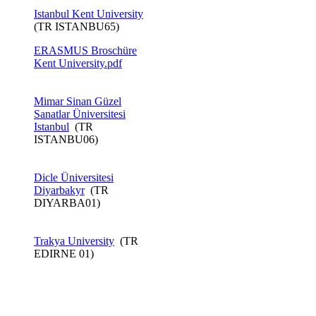
Istanbul Kent University​
(TR ISTANBU65)
ERASMUS Broschüre
Kent ​University.pdf
Mimar Sinan Güzel
Sanatlar Üniversitesi
Istanbul
(TR
ISTANBU06)
Dicle Üniversitesi
Diyarbakyr
(TR
DIYARBA01)
Trakya University
(TR
EDIRNE 01)