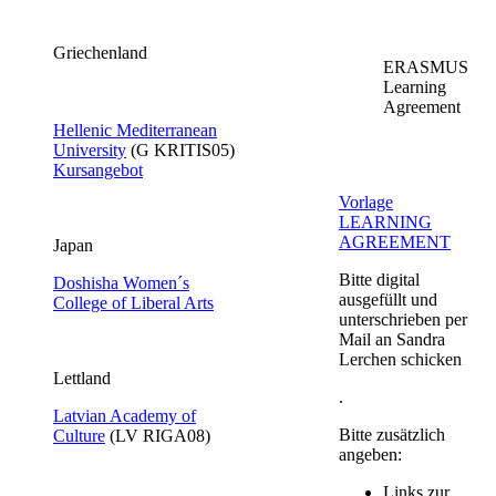
Griechenland
ERASMUS
Learning
Agreement
Hellenic Mediterranean
University​
​(G KRITIS05​)
Kursangebot​
Vorlage
LEARNING
AGREEMENT​
Japan
Bitte digital
Doshisha Women´s
ausgefüllt und
College of Liberal Arts
unterschrieben per
Mail an Sandra
Lerchen schicken
​Lettland
.
Latvian Academy of
Bitte zusätzlich
Culture​
(LV RIGA08​)​
angeben:
Links zur