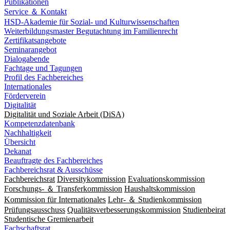
Publikationen
Service ＆ Kontakt
HSD-Akademie für Sozial- und Kulturwissenschaften
Weiterbildungsmaster Begutachtung im Familienrecht
Zertifikatsangebote
Seminarangebot
Dialogabende
Fachtage und Tagungen
Profil des Fachbereiches
Internationales
Förderverein
Digitalität
Digitalität und Soziale Arbeit (DiSA)
Kompetenzdatenbank
Nachhaltigkeit
Übersicht
Dekanat
Beauftragte des Fachbereiches
Fachbereichsrat & Ausschüsse
Fachbereichsrat
Diversitykommission
Evaluationskommission
Forschungs- ＆ Transferkommission
Haushaltskommission
Kommission für Internationales
Lehr- ＆ Studienkommission
Prüfungsausschuss
Qualitätsverbesserungskommission
Studienbeirat
Studentische Gremienarbeit
Fachschaftsrat