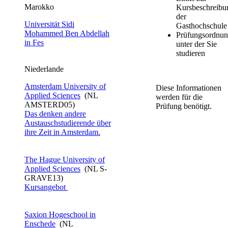
​​​​​​​​Marokko ​​​​
Kursbeschreibu
der
Universität Sidi
Gasthochschul
Mohammed Ben Abdellah
Prüfungsordnun
in Fes​
unter der Sie
studieren
Niederlande​​​​
Amst​erdam University​ of
Diese Informationen
Applied Sciences
(NL
werden für die
AMSTERD05)
Prüfung benötigt.
Das denken andere
Austauschstudierende über
ihre Zeit in Amsterdam.
The Hague University of
Applied Sciences
(NL S-
GRAVE13)
Kursangebot​
Saxion Hogeschool in
Enschede
(NL