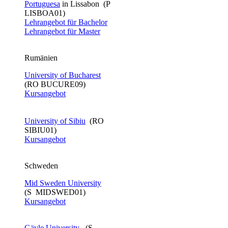
Portuguesa
in Lissabon (P
LISBOA01)
Lehrangebot für Bachelor​
Lehrangebot für Master
Rumänien
University of Bucharest
(RO BUCURE09)
Kursangebot
University of Sibiu
(RO
SIBIU01)
Kursangebot
Schweden
Mid Sweden University
(S MIDSWED01)
Kursangebot
Gävle University​
​ (S