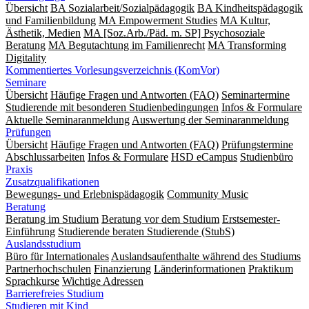
Übersicht
BA Sozialarbeit/Sozialpädagogik
BA Kindheitspädagogik
und Familienbildung
MA Empowerment Studies
MA Kultur,
Ästhetik, Medien
MA [Soz.Arb./Päd. m. SP] Psychosoziale
Beratung
MA Begut­ach­tung im Fami­lien­recht
MA Transforming
Digitality
Kommentiertes Vorlesungsverzeichnis (KomVor)
Seminare
Übersicht
Häufige Fragen und Antworten (FAQ)
Seminartermine
Studierende mit besonderen Studienbedingungen
Infos & Formulare
Aktuelle Seminaranmeldung
Auswertung der Seminaranmeldung
Prüfungen
Übersicht
Häufige Fragen und Antworten (FAQ)
Prüfungstermine
Abschlussarbeiten
Infos & Formulare
HSD eCampus
Studienbüro
Praxis
Zusatzqualifikationen
Bewegungs- und Erlebnispädagogik
Community Music
Beratung
Beratung im Studium
Beratung vor dem Studium
Erstsemester-
Einführung
Studierende beraten Studierende (StubS)
Auslandsstudium
Büro für Internationales
Auslandsaufenthalte während des Studiums
Partnerhochschulen
Finanzierung
Länderinformationen
Praktikum
Sprachkurse
Wichtige Adressen
Barrierefreies Studium
Studieren mit Kind