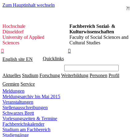
Zum Hauptinhalt wechseln
?!
Hochschule
Hochschule
Fachbereich Sozial- &
Düsseldorf
Düsseldorf
Kulturwissenschaften
University of Applied
Faculty of Social Sciences and
Sciences
Cultural Studies


Quicklinks
English site
EN
Aktuelles
Studium
Forschung
Weiterbildung
Personen
Profil
Gremien
Service
Meldungen
Meldungsarchiv bis Mai 2015
Veranstaltungen
Stellenausschreibungen
Schwarzes Brett
Vorlesungszeiten & Termine
Fachbereichskalender
Studium am Fachbereich
Studiengänge