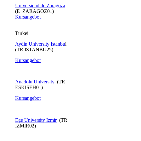
Universidad de Zaragoza
(E ZARAGOZ01)
Kursangebot
Türkei
Aydin University Istanbu
l
(TR ISTANBU25)
Kursangebot
Anadolu University
(TR
ESKISEH01)
Kursangebot​
Ege University Izmir
(TR
IZMIR02)