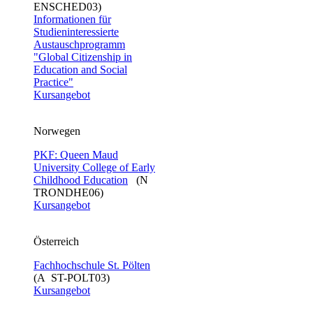
ENSCHED03)
Informationen für
Studieninteressierte
Austauschprogramm
"Global Citizenship in
Education and Social
Practice"
Kursangebot
Norwegen
PKF: Queen Maud
University College of Early
Childhood Education
(N
TRONDHE06)
Kursangebot
Österreich
Fachhochschule St. Pölten
(A ST-POLT03)
Kursangebot