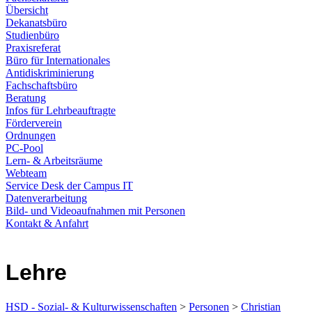
Übersicht
Dekanatsbüro
Studienbüro
Praxisreferat
Büro für Internationales
Antidiskriminierung
Fachschaftsbüro
Beratung
Infos für Lehrbeauftragte
Förderverein
Ordnungen
PC-Pool
Lern- & Arbeitsräume
Webteam
Service Desk der Campus IT
Datenverarbeitung
Bild- und Videoaufnahmen mit Personen
Kontakt & Anfahrt
Lehre
HSD - Sozial- & Kulturwissenschaften
>
Personen
>
Christian