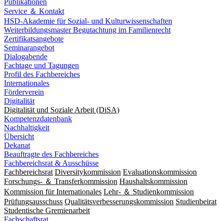
Publikationen
Service ＆ Kontakt
HSD-Akademie für Sozial- und Kulturwissenschaften
Weiterbildungsmaster Begutachtung im Familienrecht
Zertifikatsangebote
Seminarangebot
Dialogabende
Fachtage und Tagungen
Profil des Fachbereiches
Internationales
Förderverein
Digitalität
Digitalität und Soziale Arbeit (DiSA)
Kompetenzdatenbank
Nachhaltigkeit
Übersicht
Dekanat
Beauftragte des Fachbereiches
Fachbereichsrat & Ausschüsse
Fachbereichsrat
Diversitykommission
Evaluationskommission
Forschungs- ＆ Transferkommission
Haushaltskommission
Kommission für Internationales
Lehr- ＆ Studienkommission
Prüfungsausschuss
Qualitätsverbesserungskommission
Studienbeirat
Studentische Gremienarbeit
Fachschaftsrat