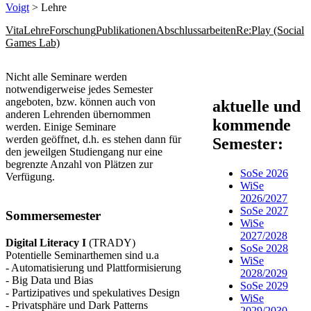
Voigt
> Lehre
Vita
Lehre
Forschung
Publikationen
Abschlussarbeiten
Re:Play (Social
Games Lab)
​​Nicht alle Seminare werden
notwendigerweise jedes Semester
angeboten, bzw. können auch von
​​​​​​aktuelle und
anderen Lehrenden übernommen
kommende
werden. Einige Seminare
werden geöffnet, d.h. es stehen dann für
Semester:
den jeweilgen Studiengang nur eine
begrenzte Anzahl von Plätzen zur
SoSe 2026
Verfügung. ​
WiSe
2026/2027
SoSe 2027
Sommersemester
WiSe
2027/2028
Digital Literacy I
(TRADY)
SoSe 2028
Potentielle Seminarthemen sind u.a
WiSe
- Automatisierung und Plattformisierung
2028/2029
- Big Data und Bias
SoSe 2029
- Partizipatives und spekulatives Design
WiSe
- Privatsphäre und Dark Patterns
2029/2030