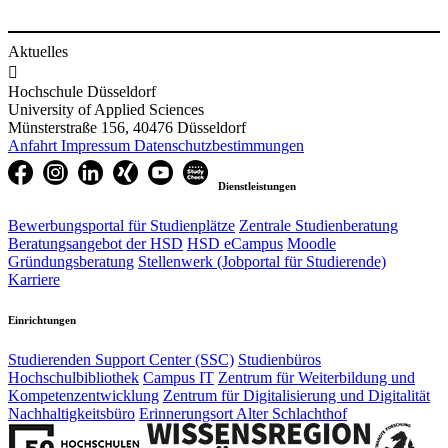
Aktuelles

Hochschule Düsseldorf
University of Applied Sciences
Münsterstraße 156, 40476 Düsseldorf
Anfahrt
Impressum
Datenschutzbestimmungen
Dienstleistungen
Bewerbungsportal für Studienplätze
Zentrale Studienberatung
Beratungsangebot der HSD
HSD eCampus
Moodle
Gründungsberatung
Stellenwerk (Jobportal für Studierende)
Karriere
Einrichtungen
Studierenden Support Center (SSC)
Studienbüros
Hochschulbibliothek
Campus IT
Zentrum für Weiterbildung und
Kompetenzentwicklung
Zentrum für Digitalisierung und Digitalität
Nachhaltigkeitsbüro
Erinnerungsort Alter Schlachthof