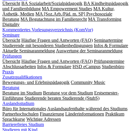
Übersicht
BA Sozialarbeit/Sozialpädagogik
BA Kindheitspädagogik
und Familienbildung
MA Empowerment Studies
MA Kultur,
Ästhetik, Medien
MA [Soz.Arb./Päd. m. SP] Psychosoziale
Beratung
MA Begut­ach­tung im Fami­lien­recht
MA Transforming
Digitality
Kommentiertes Vorlesungsverzeichnis (KomVor)
Seminare
Übersicht
Häufige Fragen und Antworten (FAQ)
Seminartermine
Studierende mit besonderen Studienbedingungen
Infos & Formulare
Aktuelle Seminaranmeldung
Auswertung der Seminaranmeldung
Prüfungen
Übersicht
Häufige Fragen und Antworten (FAQ)
Prüfungstermine
Abschlussarbeiten
Infos & Formulare
HSD eCampus
Studienbüro
Praxis
Zusatzqualifikationen
Bewegungs- und Erlebnispädagogik
Community Music
Beratung
Beratung im Studium
Beratung vor dem Studium
Erstsemester-
Einführung
Studierende beraten Studierende (StubS)
Auslandsstudium
Büro für Internationales
Auslandsaufenthalte während des Studiums
Partnerhochschulen
Finanzierung
Länderinformationen
Praktikum
Sprachkurse
Wichtige Adressen
Barrierefreies Studium
Studieren mit Kind