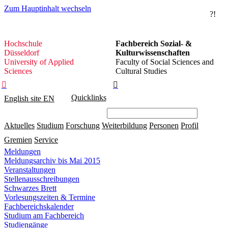
Zum Hauptinhalt wechseln
?!
Hochschule
Hochschule
Fachbereich Sozial- &
Düsseldorf
Düsseldorf
Kulturwissenschaften
University of Applied
Faculty of Social Sciences and
Sciences
Cultural Studies


Quicklinks
English site
EN
Aktuelles
Studium
Forschung
Weiterbildung
Personen
Profil
Gremien
Service
Meldungen
Meldungsarchiv bis Mai 2015
Veranstaltungen
Stellenausschreibungen
Schwarzes Brett
Vorlesungszeiten & Termine
Fachbereichskalender
Studium am Fachbereich
Studiengänge