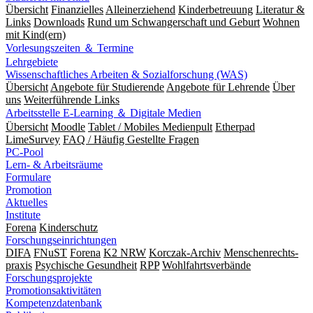
Übersicht
Finanzielles
Alleinerziehend
Kinderbetreuung
Literatur &
Links
Downloads
Rund um Schwangerschaft und Geburt
Wohnen
mit Kind(ern)
Vorlesungszeiten ＆ Termine
Lehrgebiete
Wissenschaftliches Arbeiten & Sozialforschung (WAS)
Übersicht
Angebote für Studierende
Angebote für Lehrende
Über
uns
Weiterführende Links
Arbeitsstelle E-Learning ＆ Digitale Medien
Übersicht
Moodle
Tablet / Mobiles Medienpult
Etherpad
LimeSurvey
FAQ / Häufig Gestellte Fragen
PC-Pool
Lern- & Arbeitsräume
Formulare
Promotion
Aktuelles
Institute
Forena
Kinderschutz
Forschungseinrichtungen
DIFA
FNuST
Forena
K2 NRW
Korczak-Archiv
Men­schen­rechts­
praxis
Psy­chische Gesund­heit
RPP
Wohlfahrts­verbände
Forschungsprojekte
Promotionsaktivitäten
Kompetenzdatenbank