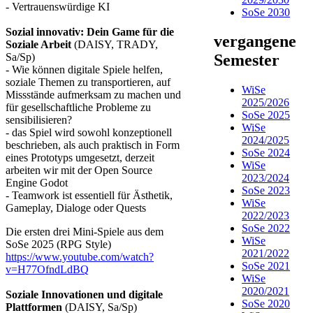
- Vertrauenswürdige KI
SoSe 2030
Sozial innovativ: Dein Game für die
vergangene
Soziale Arbeit
(DAISY, TRADY,
Sa/Sp)
Semester​​
- Wie können digitale Spiele helfen,
soziale Themen zu transportieren, auf
WiSe
Missstände aufmerksam zu machen und
2025/2026
für gesellschaftliche Probleme zu
SoSe 2025
sensibilisieren?
WiSe
- das Spiel wird sowohl konzeptionell
2024/2025
beschrieben, als auch praktisch in Form
SoSe 2024
eines Prototyps umgesetzt, derzeit
WiSe
arbeiten wir mit der Open Source
2023/2024
Engine Godot
SoSe 2023
- Teamwork ist essentiell für Ästhetik,
WiSe
Gameplay, Dialoge oder Quests
2022/2023
SoSe 2022
Die ersten drei Mini-Spiele aus dem
WiSe
SoSe 2025 (RPG Style)
2021/2022
https://www.youtube.com/watch?
SoSe 2021
v=H77OfndLdBQ
WiSe
2020/2021
Soziale Innovationen und digitale
SoSe 2020
Plattformen
(DAISY, Sa/Sp)