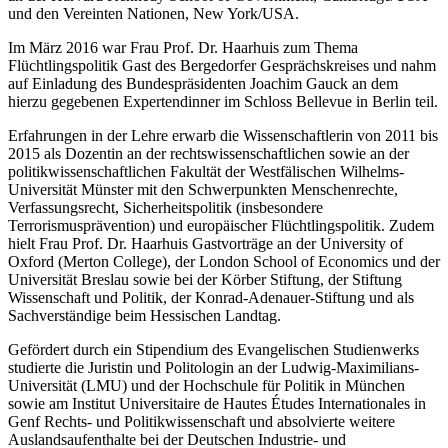
und den Vereinten Nationen, New York/USA.
Im März 2016 war Frau Prof. Dr. Haarhuis zum Thema
Flüchtlingspolitik Gast des Bergedorfer Gesprächskreises und nahm
auf Einladung des Bundespräsidenten Joachim Gauck an dem
hierzu gegebenen Expertendinner im Schloss Bellevue in Berlin teil.
Erfahrungen in der Lehre erwarb die Wissenschaftlerin von 2011 bis
2015 als Dozentin an der rechtswissenschaftlichen sowie an der
politikwissenschaftlichen Fakultät der Westfälischen Wilhelms-
Universität Münster mit den Schwerpunkten Menschenrechte,
Verfassungsrecht, Sicherheitspolitik (insbesondere
Terrorismusprävention) und europäischer Flüchtlingspolitik. Zudem
hielt Frau Prof. Dr. Haarhuis Gastvorträge an der University of
Oxford (Merton College), der London School of Economics und der
Universität Breslau sowie bei der Körber Stiftung, der Stiftung
Wissenschaft und Politik, der Konrad-Adenauer-Stiftung und als
Sachverständige beim Hessischen Landtag.
Gefördert durch ein Stipendium des Evangelischen Studienwerks
studierte die Juristin und Politologin an der Ludwig-Maximilians-
Universität (LMU) und der Hochschule für Politik in München
sowie am Institut Universitaire de Hautes Études Internationales in
Genf Rechts- und Politikwissenschaft und absolvierte weitere
Auslandsaufenthalte bei der Deutschen Industrie- und