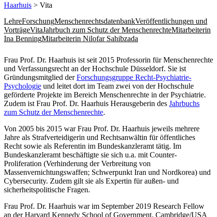
Haarhuis
> Vita
Lehre
Forschung
Menschenrechtsdatenbank
Veröffentlichungen und
Vorträge
Vita
Jahrbuch zum Schutz der Menschenrechte
Mitarbeiterin
Ina Benning
Mitarbeiterin Nilofar Sahibzada
Frau Prof. Dr. Haarhuis ist seit 2015 Professorin für Menschenrechte
und Verfassungsrecht an der Hochschule Düsseldorf. Sie ist
Gründungsmitglied der
Forschungsgruppe Recht-Psychiatrie-
Psychologie
und leitet dort im Team zwei von der Hochschule
geförderte Projekte im Bereich Menschenrechte in der Psychiatrie.
Zudem ist Frau Prof. Dr. Haarhuis Herausgeberin des
Jahrbuchs
zum Schutz der Menschenrechte​
.
Von 2005 bis 2015 war Frau Prof. Dr. Haarhuis jeweils mehrere
Jahre als Strafverteidigerin und Rechtsanwältin für öffentliches
Recht sowie als Referentin im Bundeskanzleramt tätig. Im
Bundeskanzleramt beschäftigte sie sich u.a. mit Counter-
Proliferation (Verhinderung der Verbreitung von
Massenvernichtungswaffen; Schwerpunkt Iran und Nordkorea) und
Cybersecurity. Zudem gilt sie als Expertin für außen- und
sicherheitspolitische Fragen.
Frau Prof. Dr. Haarhuis war im September 2019 Research Fellow
an der Harvard Kennedy School of Government, Cambridge/USA