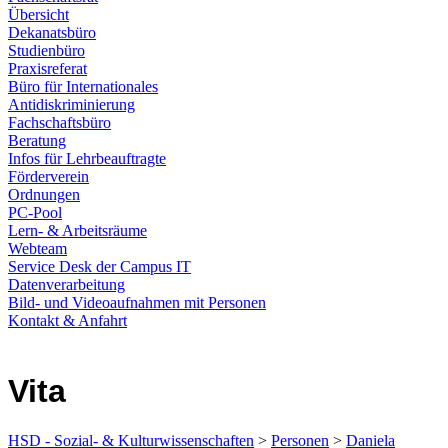
Übersicht
Dekanatsbüro
Studienbüro
Praxisreferat
Büro für Internationales
Antidiskriminierung
Fachschaftsbüro
Beratung
Infos für Lehrbeauftragte
Förderverein
Ordnungen
PC-Pool
Lern- & Arbeitsräume
Webteam
Service Desk der Campus IT
Datenverarbeitung
Bild- und Videoaufnahmen mit Personen
Kontakt & Anfahrt
Vita
HSD - Sozial- & Kulturwissenschaften
>
Personen
>
Daniela