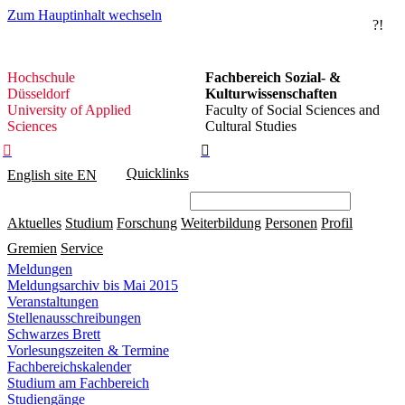
Zum Hauptinhalt wechseln
?!
Hochschule
Hochschule
Fachbereich Sozial- &
Düsseldorf
Düsseldorf
Kulturwissenschaften
University of Applied
Faculty of Social Sciences and
Sciences
Cultural Studies


Quicklinks
English site
EN
Aktuelles
Studium
Forschung
Weiterbildung
Personen
Profil
Gremien
Service
Meldungen
Meldungsarchiv bis Mai 2015
Veranstaltungen
Stellenausschreibungen
Schwarzes Brett
Vorlesungszeiten & Termine
Fachbereichskalender
Studium am Fachbereich
Studiengänge