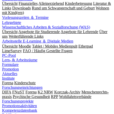
Übersicht
Finanzielles
Alleinerziehend
Kinderbetreuung
Literatur &
Links
Downloads
Rund um Schwangerschaft und Geburt
Wohnen
mit Kind(ern)
Vorlesungszeiten ＆ Termine
Lehrgebiete
Wissenschaftliches Arbeiten & Sozialforschung (WAS)
Übersicht
Angebote für Studierende
Angebote für Lehrende
Über
uns
Weiterführende Links
Arbeitsstelle E-Learning ＆ Digitale Medien
Übersicht
Moodle
Tablet / Mobiles Medienpult
Etherpad
LimeSurvey
FAQ / Häufig Gestellte Fragen
PC-Pool
Lern- & Arbeitsräume
Formulare
Promotion
Aktuelles
Institute
Forena
Kinderschutz
Forschungseinrichtungen
DIFA
FNuST
Forena
K2 NRW
Korczak-Archiv
Men­schen­rechts­
praxis
Psy­chische Gesund­heit
RPP
Wohlfahrts­verbände
Forschungsprojekte
Promotionsaktivitäten
Kompetenzdatenbank