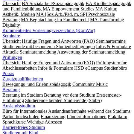
Übersicht
BA Sozialarbeit/Sozialpädagogik
BA Kindheitspädagogik
und Familienbildung
MA Empowerment Studies
MA Kultur,
Ästhetik, Medien
MA [Soz.Arb./Päd. m. SP] Psychosoziale
Beratung
MA Begut­ach­tung im Fami­lien­recht
MA Transforming
Digitality
Kommentiertes Vorlesungsverzeichnis (KomVor)
Seminare
Übersicht
Häufige Fragen und Antworten (FAQ)
Seminartermine
Studierende mit besonderen Studienbedingungen
Infos & Formulare
Aktuelle Seminaranmeldung
Auswertung der Seminaranmeldung
Prüfungen
Übersicht
Häufige Fragen und Antworten (FAQ)
Prüfungstermine
Abschlussarbeiten
Infos & Formulare
HSD eCampus
Studienbüro
Praxis
Zusatzqualifikationen
Bewegungs- und Erlebnispädagogik
Community Music
Beratung
Beratung im Studium
Beratung vor dem Studium
Erstsemester-
Einführung
Studierende beraten Studierende (StubS)
Auslandsstudium
Büro für Internationales
Auslandsaufenthalte während des Studiums
Partnerhochschulen
Finanzierung
Länderinformationen
Praktikum
Sprachkurse
Wichtige Adressen
Barrierefreies Studium
Studieren mit Kind