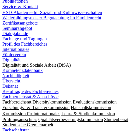
Publikationen
Service ＆ Kontakt
HSD-Akademie für Sozial- und Kulturwissenschaften
Weiterbildungsmaster Begutachtung im Familienrecht
Zertifikatsangebote
Seminarangebot
Dialogabende
Fachtage und Tagungen
Profil des Fachbereiches
Internationales
Förderverein
Digitalität
Digitalität und Soziale Arbeit (DiSA)
Kompetenzdatenbank
Nachhaltigkeit
Übersicht
Dekanat
Beauftragte des Fachbereiches
Fachbereichsrat & Ausschüsse
Fachbereichsrat
Diversitykommission
Evaluationskommission
Forschungs- ＆ Transferkommission
Haushaltskommission
Kommission für Internationales
Lehr- ＆ Studienkommission
Prüfungsausschuss
Qualitätsverbesserungskommission
Studienbeirat
Studentische Gremienarbeit
Fachschaftsrat