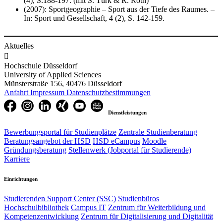
(4), S.188-197. (mit S. Türk & R. Roth)
(2007): Sportgeographie – Sport aus der Tiefe des Raumes. –
In: Sport und Gesellschaft, 4 (2), S. 142-159. ​​
Aktuelles

Hochschule Düsseldorf
University of Applied Sciences
Münsterstraße 156, 40476 Düsseldorf
Anfahrt
Impressum
Datenschutzbestimmungen
Dienstleistungen
Bewerbungsportal für Studienplätze
Zentrale Studienberatung
Beratungsangebot der HSD
HSD eCampus
Moodle
Gründungsberatung
Stellenwerk (Jobportal für Studierende)
Karriere
Einrichtungen
Studierenden Support Center (SSC)
Studienbüros
Hochschulbibliothek
Campus IT
Zentrum für Weiterbildung und
Kompetenzentwicklung
Zentrum für Digitalisierung und Digitalität