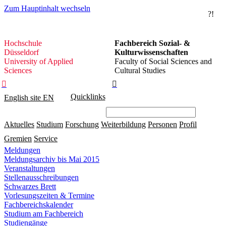
Zum Hauptinhalt wechseln
?!
Hochschule
Hochschule
Fachbereich Sozial- &
Düsseldorf
Düsseldorf
Kulturwissenschaften
University of Applied
Faculty of Social Sciences and
Sciences
Cultural Studies


Quicklinks
English site
EN
Aktuelles
Studium
Forschung
Weiterbildung
Personen
Profil
Gremien
Service
Meldungen
Meldungsarchiv bis Mai 2015
Veranstaltungen
Stellenausschreibungen
Schwarzes Brett
Vorlesungszeiten & Termine
Fachbereichskalender
Studium am Fachbereich
Studiengänge