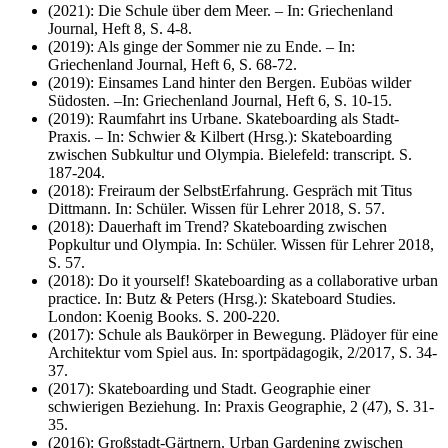
(2021): Die Schule über dem Meer. – In: Griechenland
Journal, Heft 8, S. 4-8.
(2019): Als ginge der Sommer nie zu Ende. – In:
Griechenland Journal, Heft 6, S. 68-72.
(2019): Einsames Land hinter den Bergen. Euböas wilder
Südosten. –In: Griechenland Journal, Heft 6, S. 10-15.​
(2019): Raumfahrt ins Urbane. Skateboarding als Stadt-
Praxis. – In: Schwier & Kilbert (Hrsg.): Skateboarding
zwischen Subkultur und Olympia. Bielefeld: transcript. S.
187-204.
(2018): Freiraum der SelbstErfahrung. Gespräch mit Titus
Dittmann. In: Schüler. Wissen für Lehrer 2018, S. 57.
(2018): Dauerhaft im Trend? Skateboarding zwischen
Popkultur und Olympia. In: Schüler. Wissen für Lehrer 2018,
S. 57.
(2018): Do it yourself! Skateboarding as a collaborative urban
practice. In: Butz & Peters (Hrsg.): Skateboard Studies.
London: Koenig Books. S. 200-220.
(2017): Schule als Baukörper in Bewegung. Plädoyer für eine
Architektur vom Spiel aus. In: sportpädagogik, 2/2017, S. 34-
37.
(2017): Skateboarding und Stadt. Geographie einer
schwierigen Beziehung. In: Praxis Geographie, 2 (47), S. 31-
35.
(2016): Großstadt-Gärtnern. Urban Gardening zwischen