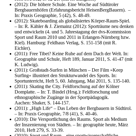
(2012): Die höhere Schule. Eine Woche auf Südtiroler
Bergbauernhöfen (Erfahrungsbericht HeisenBergBauern). –
In: Praxis Geographie, 5 (42), S. 48-49.
(2012): Skateboarding als globalisiertes Körper-Raum-Spiel.
– In: R. Kähler & J. Ziemainz (2012): Sporträume neu denken
und entwickeln (4. und 5. Jahrestagung der dvs-Kommission
Sport und Raum 2010 und 2011 in Erlangen-Nürnberg bzw.
Kiel). Hamburg: Feldhaus Verlag, S. 151-158 (mit R.
Eichler).
(2011): Free Tibet? Keine Ruhe auf dem Dach der Welt. In:
Geographie und Schule, Heft 189, Januar 2011, S. 41-47 (mit
K. Ludwig).
(2011): Großstadt-Surfen in München – Der Film »Keep
Surfing« illustriert den Strukturwandel des Sports. In:
Sportunterricht, Heft 5, 60. Jahrgang, Mai 2011, S. 135-140.
(2011): Skating the City. Feldforschung auf der Kölner
Domplatte. – In: T. Bindel (Hrsg.): Feldforschung und
ethnographische Zugänge in der Sportpädagogik.
Aachen: Shaker, S. 144-157.
(2011): „High Life“ – Das Leben der Bergbauern in Südtirol.
– In: Praxis Geographie, 7/8 (41), S. 40-46.
(2010): Die Versportlichung des Raums. Sport als Medium
der Inszenierung von Städten. – In: geographie heute, März
2010, Heft 279, S. 33-39.
(2010): Sport und Raum – eine sportwissenschaftliche