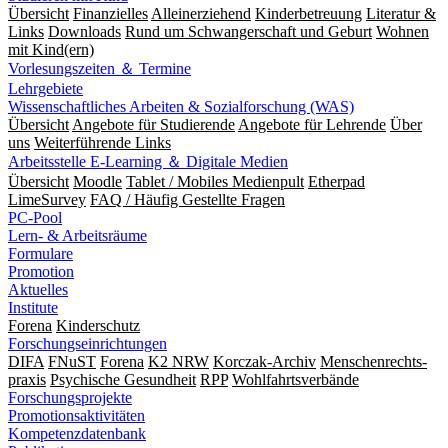
Übersicht
Finanzielles
Alleinerziehend
Kinderbetreuung
Literatur &
Links
Downloads
Rund um Schwangerschaft und Geburt
Wohnen
mit Kind(ern)
Vorlesungszeiten ＆ Termine
Lehrgebiete
Wissenschaftliches Arbeiten & Sozialforschung (WAS)
Übersicht
Angebote für Studierende
Angebote für Lehrende
Über
uns
Weiterführende Links
Arbeitsstelle E-Learning ＆ Digitale Medien
Übersicht
Moodle
Tablet / Mobiles Medienpult
Etherpad
LimeSurvey
FAQ / Häufig Gestellte Fragen
PC-Pool
Lern- & Arbeitsräume
Formulare
Promotion
Aktuelles
Institute
Forena
Kinderschutz
Forschungseinrichtungen
DIFA
FNuST
Forena
K2 NRW
Korczak-Archiv
Men­schen­rechts­
praxis
Psy­chische Gesund­heit
RPP
Wohlfahrts­verbände
Forschungsprojekte
Promotionsaktivitäten
Kompetenzdatenbank