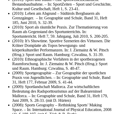
Bestandsaufnahme. – In: SportZeiten – Sport und Geschichte,
Kultur und Gesellschaft, Heft 1, S. 23-41.
(2010): Leben am Abgrund – Südtirols Bergbauern als
Grenzgänger. – In: Geographie und Schule, Band 31, Heft
185, Juni 2010, S. 32-39.
(2010): Sport als räumliche Praxis. Zur Thematisierung von
Raum als Gegenstand des Sportunterrichts. In:
Sportunterricht. Heft 7, 59. Jahrgang, Juli 2010, S. 200-205.
(2010): It’s Showtime. Sportive Szenerien des Virtuosen. Die
Kölner Domplatte als Topos bewegungs- und
körperkultureller Performanzen. In: J. Ziemainz & W. Pitsch
(Hrsg.): Sport und Raum. Hamburg: Czwalina, S. 31-39.
(2010): Ethnographische Verfahren in der sportbezogenen
Raumforschung. In: J. Ziemainz & W. Pitsch (Hrsg.): Sport
und Raum. Hamburg: Czwalina, S. 40-47.
(2009): Sportgeographie – Zur Geographie der sportlichen
Praxis von Jugendlichen. – In: Geographie und Schule, Band
31, Heft 177, Februar 2009, S. 41-44.
(2009): Sportlandschaft Mallorca. Zur wirtschaftlichen
Bedeutung des Radsporttourismus auf der Baleareninsel
Mallorca. – In: Geographie und Schule, Band 31, Heft 179,
Juni 2009, S. 28-33. (mit D. Hürten)
(2008): Sports Geography – Rethinking Sports’ Making
Space. – In: International Journal of Physical Education, 2008