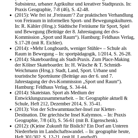
Subsistenz, urbaner Agrikultur und kreativer Stadtpraxis. In:
Praxis Geographie, 7-8 (46), S. 42-48.
(2015): Wie frei ist ‚Freiraum‘? Zur praktischen Verhandlung
von Freiraum in informellen Sport- und Bewegungskulturen.
In: R. Kähler (Hrsg.): Städtische Freiräume für Sport, Spiel
und Bewegung (Beiträge der 8. Jahrestagung der dvs-
Kommission „Sport und Raum“). Hamburg: Feldhaus Verlag,
S.17-28 (mit R. Eichler).
(2014): »Mehr Longboards, weniger Stühle« – Schule als
Raum in Bewegung – In: sportpädagogik, 1/2014, S. 26-28.
(2014): Skateboarding als Stadt-Praxis. Zum Place-Making
der Kölner Skateboarder. In: H. Wäsche & T. Schmidt-
Weichmann (Hrsg.): Stadt, Land, Sport. Urbane und
touristische Sporträume (Beiträge aus der 6. und 7.
Jahrestagung der dvs-Kommission „Sport und Raum“).
Hamburg: Feldhaus Verlag, S. 34-44.
(2014): Skateistan. Sport als Medium der
Entwicklungszusammenarbeit. – In: Geographie aktuell &
Schule, Heft 212, Dezember 2014, S. 35-41.
(2013): Von der Schwammtaucher-Insel zur Kletter-
Destination. Die griechische Insel Kalymnos. – In: Praxis
Geographie, 7/8 (43), S. 56-61 (mit B. Eigenschenk).
(2012): (K)eine Zukunft für Bislich? Ein Dorf am Unteren
Niederrhein im Landschaftswandel. – In: geographie heute,
Heft 301/302, S. 12-21. (mit H. Langhoff)