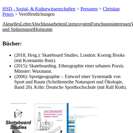
HSD - Sozial- & Kulturwissenschaften
>
Personen
>
Christian
Peters
> Veröffentlichungen
Aktuelles
Lehre
Abschlussarbeiten
Lizenzsystem
Forschungsinteressen
V
und Spitzensport
Horizonte
​​​​​​​​​​​​Bücher:
(2018, Hrsg.): Skateboard Studies. London: Koenig Books
(mit Konstantin Butz).
(2015): Skateboarding. Ethnographie einer urbanen Praxis.
Münster: Waxmann.
(2006): Sportgeographie – Entwurf einer Systematik von
Sport und Raum (Schriftenreihe Natursport und Ökologie,
Band 20). Köln: Deutsche Sporthochschule (mit Ralf Roth).​