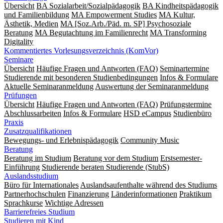
Übersicht
BA Sozialarbeit/Sozialpädagogik
BA Kindheitspädagogik
und Familienbildung
MA Empowerment Studies
MA Kultur,
Ästhetik, Medien
MA [Soz.Arb./Päd. m. SP] Psychosoziale
Beratung
MA Begut­ach­tung im Fami­lien­recht
MA Transforming
Digitality
Kommentiertes Vorlesungsverzeichnis (KomVor)
Seminare
Übersicht
Häufige Fragen und Antworten (FAQ)
Seminartermine
Studierende mit besonderen Studienbedingungen
Infos & Formulare
Aktuelle Seminaranmeldung
Auswertung der Seminaranmeldung
Prüfungen
Übersicht
Häufige Fragen und Antworten (FAQ)
Prüfungstermine
Abschlussarbeiten
Infos & Formulare
HSD eCampus
Studienbüro
Praxis
Zusatzqualifikationen
Bewegungs- und Erlebnispädagogik
Community Music
Beratung
Beratung im Studium
Beratung vor dem Studium
Erstsemester-
Einführung
Studierende beraten Studierende (StubS)
Auslandsstudium
Büro für Internationales
Auslandsaufenthalte während des Studiums
Partnerhochschulen
Finanzierung
Länderinformationen
Praktikum
Sprachkurse
Wichtige Adressen
Barrierefreies Studium
Studieren mit Kind