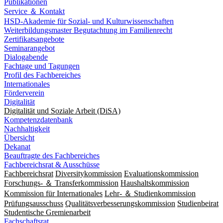
Publikationen
Service ＆ Kontakt
HSD-Akademie für Sozial- und Kulturwissenschaften
Weiterbildungsmaster Begutachtung im Familienrecht
Zertifikatsangebote
Seminarangebot
Dialogabende
Fachtage und Tagungen
Profil des Fachbereiches
Internationales
Förderverein
Digitalität
Digitalität und Soziale Arbeit (DiSA)
Kompetenzdatenbank
Nachhaltigkeit
Übersicht
Dekanat
Beauftragte des Fachbereiches
Fachbereichsrat & Ausschüsse
Fachbereichsrat
Diversitykommission
Evaluationskommission
Forschungs- ＆ Transferkommission
Haushaltskommission
Kommission für Internationales
Lehr- ＆ Studienkommission
Prüfungsausschuss
Qualitätsverbesserungskommission
Studienbeirat
Studentische Gremienarbeit
Fachschaftsrat