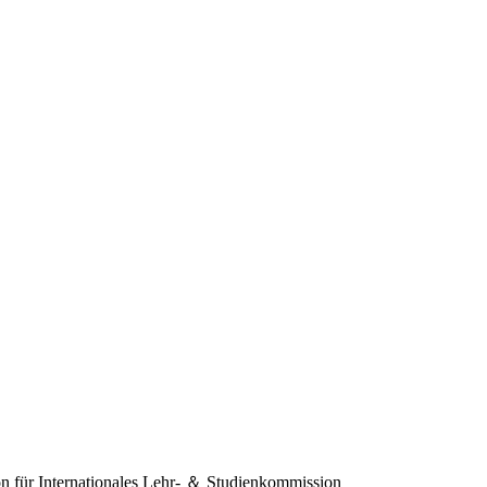
 für Internationales
Lehr- ＆ Studienkommission