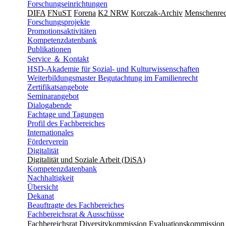
Forschungseinrichtungen
DIFA
FNuST
Forena
K2 NRW
Korczak-Archiv
Men­schen­rec
Forschungsprojekte
Promotionsaktivitäten
Kompetenzdatenbank
Publikationen
Service ＆ Kontakt
HSD-Akademie für Sozial- und Kulturwissenschaften
Weiterbildungsmaster Begutachtung im Familienrecht
Zertifikatsangebote
Seminarangebot
Dialogabende
Fachtage und Tagungen
Profil des Fachbereiches
Internationales
Förderverein
Digitalität
Digitalität und Soziale Arbeit (DiSA)
Kompetenzdatenbank
Nachhaltigkeit
Übersicht
Dekanat
Beauftragte des Fachbereiches
Fachbereichsrat & Ausschüsse
Fachbereichsrat
Diversitykommission
Evaluationskommission