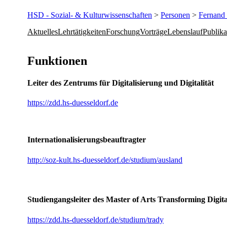
HSD - Sozial- & Kulturwissenschaften
>
Personen
>
Fernand
Aktuelles
Lehrtätigkeiten
Forschung
Vorträge
Lebenslauf
Publika
​Funktionen
Leiter des Zentrums für Digitalisierung und Digitalität
https://zdd.hs-duesseldorf.de
Internationalisierungsbeauftragter
http://soz-kult.hs-duesseldorf.de/studium/ausland
Studiengangsleiter des Master of Arts Transforming Digita
https://zdd.hs-duesseldorf.de/studium/trady