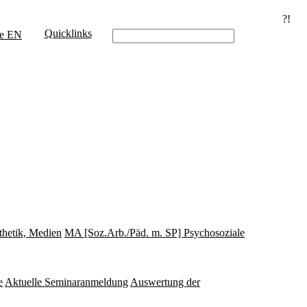
?!
Quicklinks
e
EN
thetik, Medien
MA [Soz.Arb./Päd. m. SP] Psychosoziale
e
Aktuelle Seminaranmeldung
Auswertung der