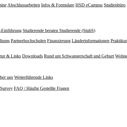
mine
Abschlussarbeiten
Infos & Formulare
HSD eCampus
Studienbüro
r-Einführung
Studierende beraten Studierende (StubS)
diums
Partnerhochschulen
Finanzierung
Länderinformationen
Praktiku
atur & Links
Downloads
Rund um Schwangerschaft und Geburt
Wohne
ber uns
Weiterführende Links
Survey
FAQ / Häufig Gestellte Fragen