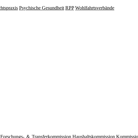
hts­praxis
Psy­chische Gesund­heit
RPP
Wohlfahrts­verbände
Forschungs- ＆ Transferkommission
Haushaltskommission
Kommission