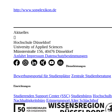
http://www.songlexikon.de
Aktuelles

Hochschule Düsseldorf
University of Applied Sciences
Münsterstraße 156, 40476 Düsseldorf
Anfahrt
Impressum
Datenschutzbestimmungen
Dienstleistungen
Bewerbungsportal für Studienplätze
Zentrale Studienberatung
Einrichtungen
Studierenden Support Center (SSC)
Studienbüros
Hochschulbi
Nachhaltigkeitsbüro
Erinnerungsort Alter Schlachthof