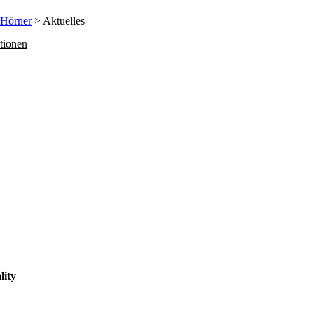
 Hörner
> Aktuelles
tionen
lity