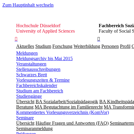
Zum Hauptinhalt wechseln
Hochschule
Hochschule Düsseldorf
Fachbereich Sozi
Düsseldorf
University of Applied Sciences
Faculty of Social 


Aktuelles
Studium
Forschung
Weiterbildung
Personen
Profil
G
Meldungen
Meldungsarchiv bis Mai 2015
Veranstaltungen
Stellenausschreibungen
Schwarzes Brett
Vorlesungszeiten & Termine
Fachbereichskalender
Studium am Fachbereich
Studiengänge
Übersicht
BA Sozialarbeit/Sozialpädagogik
BA Kindheitspäda
Beratung
MA Begut­ach­tung im Fami­lien­recht
MA Transformin
Kommentiertes Vorlesungsverzeichnis (KomVor)
Seminare
Übersicht
Häufige Fragen und Antworten (FAQ)
Seminarterm
Seminaranmeldung
Prüfungen