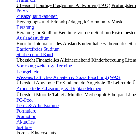
Übersicht
Häufige Fragen und Antworten (FAQ)
Prüfungster
Praxis
Zusatzqualifikationen
Bewegungs- und Erlebnispädagogik
Community Music
Beratung
Beratung im Studium
Beratung vor dem Studium
Erstsemeste
Auslandsstudium
Büro für Internationales
Auslandsaufenthalte während des Stu
Barrierefreies Studium
Studieren mit Kind
Übersicht
Finanzielles
Alleinerziehend
Kinderbetreuung
Liter
Vorlesungszeiten ＆ Termine
Lehrgebiete
Wissenschaftliches Arbeiten & Sozialforschung (WAS)
Übersicht
Angebote für Studierende
Angebote für Lehrende
Ü
Arbeitsstelle E-Learning ＆ Digitale Medien
Übersicht
Moodle
Tablet / Mobiles Medienpult
Etherpad
Lime
PC-Pool
Lern- & Arbeitsräume
Formulare
Promotion
Aktuelles
Institute
Forena
Kinderschutz