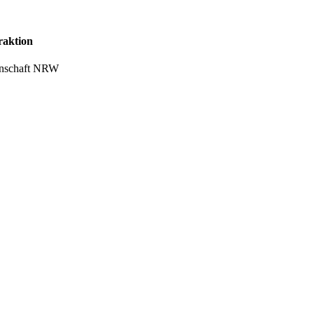
raktion
senschaft NRW