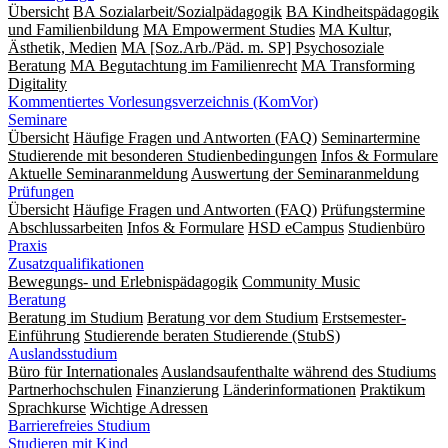
Übersicht
BA Sozialarbeit/Sozialpädagogik
BA Kindheitspädagogik
und Familienbildung
MA Empowerment Studies
MA Kultur,
Ästhetik, Medien
MA [Soz.Arb./Päd. m. SP] Psychosoziale
Beratung
MA Begut­ach­tung im Fami­lien­recht
MA Transforming
Digitality
Kommentiertes Vorlesungsverzeichnis (KomVor)
Seminare
Übersicht
Häufige Fragen und Antworten (FAQ)
Seminartermine
Studierende mit besonderen Studienbedingungen
Infos & Formulare
Aktuelle Seminaranmeldung
Auswertung der Seminaranmeldung
Prüfungen
Übersicht
Häufige Fragen und Antworten (FAQ)
Prüfungstermine
Abschlussarbeiten
Infos & Formulare
HSD eCampus
Studienbüro
Praxis
Zusatzqualifikationen
Bewegungs- und Erlebnispädagogik
Community Music
Beratung
Beratung im Studium
Beratung vor dem Studium
Erstsemester-
Einführung
Studierende beraten Studierende (StubS)
Auslandsstudium
Büro für Internationales
Auslandsaufenthalte während des Studiums
Partnerhochschulen
Finanzierung
Länderinformationen
Praktikum
Sprachkurse
Wichtige Adressen
Barrierefreies Studium
Studieren mit Kind