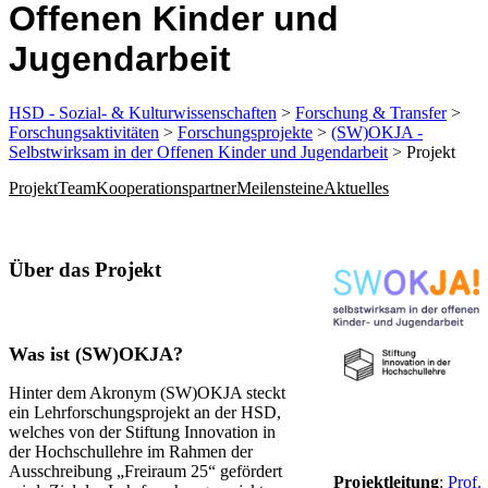
Offenen Kinder und
Jugendarbeit
HSD - Sozial- & Kulturwissenschaften
>
Forschung & Transfer
>
Forschungsaktivitäten
>
Forschungsprojekte
>
(SW)OKJA -
Selbstwirksam in der Offenen Kinder und Jugendarbeit
> Projekt
Projekt
Team
Kooperationspartner
Meilensteine
Aktuelles
​Über das Projekt
W
as ist (SW)OKJA?
Hinter dem Akronym (SW)OKJA steckt
ein Lehrforschungsprojekt an der HSD,
welches von der Stiftung Innovation in
der Hochschullehre im Rahmen der
Ausschreibung „Freiraum 25“ gefördert
Projektleitung
:
Prof.