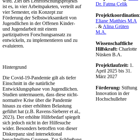
wird. Ziel des Lehrforschungsprojekts
Dr. Fatma Çelik​
ist es, in vier Arbeitspaketen, verteilt auf
vier Semester, ein Konzept zur
Projektkoordination
Förderung der Selbstwirksamkeit von
Eliane Matthies M.A​
Jugendlichen in der Offenen Kinder-
. &
Alina Grüten
und Jugendarbeit mit einem
M.A.​
partizipativen Forschungsansatz zu
entwickeln, zu implementieren und zu
Wissenschaftliche
evaluieren. ​
Hilfskraft:
Charlotte
Nüsken B.A. ​
Projektlaufzeit:
1.
Hintergrund
April 2025 bis 31.
März 2027​
Die Covid-19-Pandemie gilt als tiefer
Einschnitt in die natürliche
Förderung:
Stiftung
Entwicklungsphase von Jugendlichen.
Innovati​on in der
Studien untermauern, dass diese nicht-
Hochschullehre​
normative Krise über die Pandemie
hinaus zu einer erhöhten Belastung
geführt hat (z.B. Ravens-Sieberer et al.,
2023). Der erhöhte Hilfebedarf spiegelt
sich jedoch nicht in der Hilfesuche
wider. Besonders betroffen von dieser
Diskrepanz sind intersektional
benachteiligte Gruppen. Zur Schließung