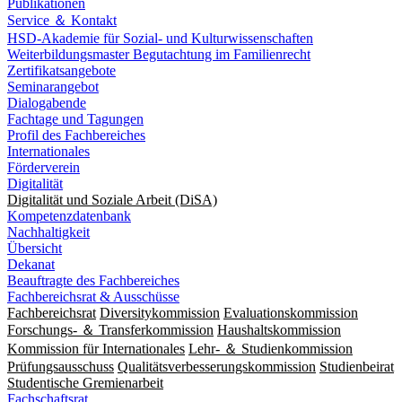
Publikationen
Service ＆ Kontakt
HSD-Akademie für Sozial- und Kulturwissenschaften
Weiterbildungsmaster Begutachtung im Familienrecht
Zertifikatsangebote
Seminarangebot
Dialogabende
Fachtage und Tagungen
Profil des Fachbereiches
Internationales
Förderverein
Digitalität
Digitalität und Soziale Arbeit (DiSA)
Kompetenzdatenbank
Nachhaltigkeit
Übersicht
Dekanat
Beauftragte des Fachbereiches
Fachbereichsrat & Ausschüsse
Fachbereichsrat
Diversitykommission
Evaluationskommission
Forschungs- ＆ Transferkommission
Haushaltskommission
Kommission für Internationales
Lehr- ＆ Studienkommission
Prüfungsausschuss
Qualitätsverbesserungskommission
Studienbeirat
Studentische Gremienarbeit
Fachschaftsrat