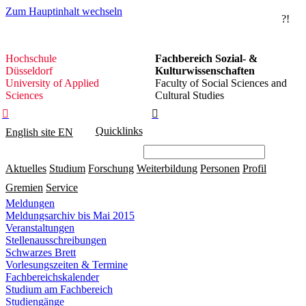
Zum Hauptinhalt wechseln
?!
Hochschule
Hochschule
Fachbereich Sozial- &
Düsseldorf
Düsseldorf
Kulturwissenschaften
University of Applied
Faculty of Social Sciences and
Sciences
Cultural Studies


Quicklinks
English site
EN
Aktuelles
Studium
Forschung
Weiterbildung
Personen
Profil
Gremien
Service
Meldungen
Meldungsarchiv bis Mai 2015
Veranstaltungen
Stellenausschreibungen
Schwarzes Brett
Vorlesungszeiten & Termine
Fachbereichskalender
Studium am Fachbereich
Studiengänge