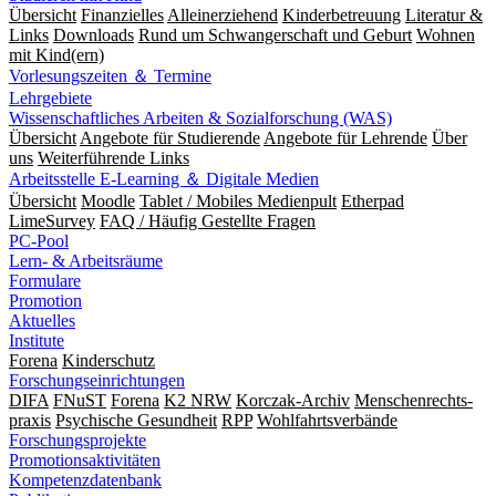
Übersicht
Finanzielles
Alleinerziehend
Kinderbetreuung
Literatur &
Links
Downloads
Rund um Schwangerschaft und Geburt
Wohnen
mit Kind(ern)
Vorlesungszeiten ＆ Termine
Lehrgebiete
Wissenschaftliches Arbeiten & Sozialforschung (WAS)
Übersicht
Angebote für Studierende
Angebote für Lehrende
Über
uns
Weiterführende Links
Arbeitsstelle E-Learning ＆ Digitale Medien
Übersicht
Moodle
Tablet / Mobiles Medienpult
Etherpad
LimeSurvey
FAQ / Häufig Gestellte Fragen
PC-Pool
Lern- & Arbeitsräume
Formulare
Promotion
Aktuelles
Institute
Forena
Kinderschutz
Forschungseinrichtungen
DIFA
FNuST
Forena
K2 NRW
Korczak-Archiv
Men­schen­rechts­
praxis
Psy­chische Gesund­heit
RPP
Wohlfahrts­verbände
Forschungsprojekte
Promotionsaktivitäten
Kompetenzdatenbank