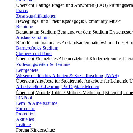
Übersicht
Häufige Fragen und Antworten (FAQ)
Prüfungster
Praxis
Zusatzqualifikationen
Bewegungs- und Erlebnispädagogik
Community Music
Beratung
Beratung im Studium
Beratung vor dem Studium
Erstsemeste
Auslandsstudium
Büro für Internationales
Auslandsaufenthalte während des Stu
Barrierefreies Studium
Studieren mit Kind
Übersicht
Finanzielles
Alleinerziehend
Kinderbetreuung
Liter
Vorlesungszeiten ＆ Termine
Lehrgebiete
Wissenschaftliches Arbeiten & Sozialforschung (WAS)
Übersicht
Angebote für Studierende
Angebote für Lehrende
Ü
Arbeitsstelle E-Learning ＆ Digitale Medien
Übersicht
Moodle
Tablet / Mobiles Medienpult
Etherpad
Lime
PC-Pool
Lern- & Arbeitsräume
Formulare
Promotion
Aktuelles
Institute
Forena
Kinderschutz