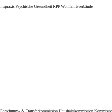
hts­praxis
Psy­chische Gesund­heit
RPP
Wohlfahrts­verbände
Forschungs- ＆ Transferkommission
Haushaltskommission
Kommission