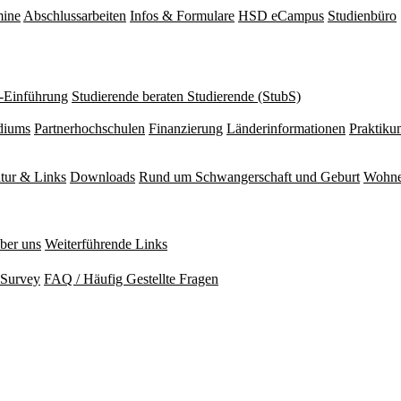
mine
Abschlussarbeiten
Infos & Formulare
HSD eCampus
Studienbüro
r-Einführung
Studierende beraten Studierende (StubS)
diums
Partnerhochschulen
Finanzierung
Länderinformationen
Praktiku
atur & Links
Downloads
Rund um Schwangerschaft und Geburt
Wohne
ber uns
Weiterführende Links
Survey
FAQ / Häufig Gestellte Fragen