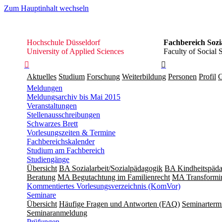
Zum Hauptinhalt wechseln
Hochschule
Hochschule Düsseldorf
Fachbereich Sozi
Düsseldorf
University of Applied Sciences
Faculty of Social 


Aktuelles
Studium
Forschung
Weiterbildung
Personen
Profil
G
Meldungen
Meldungsarchiv bis Mai 2015
Veranstaltungen
Stellenausschreibungen
Schwarzes Brett
Vorlesungszeiten & Termine
Fachbereichskalender
Studium am Fachbereich
Studiengänge
Übersicht
BA Sozialarbeit/Sozialpädagogik
BA Kindheitspäda
Beratung
MA Begut­ach­tung im Fami­lien­recht
MA Transformin
Kommentiertes Vorlesungsverzeichnis (KomVor)
Seminare
Übersicht
Häufige Fragen und Antworten (FAQ)
Seminarterm
Seminaranmeldung
Prüfungen