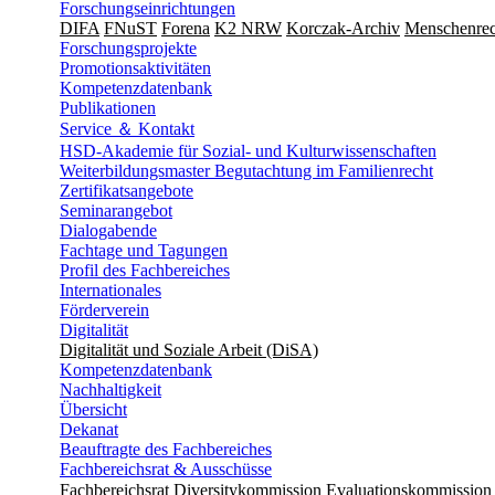
Forschungseinrichtungen
DIFA
FNuST
Forena
K2 NRW
Korczak-Archiv
Men­schen­rec
Forschungsprojekte
Promotionsaktivitäten
Kompetenzdatenbank
Publikationen
Service ＆ Kontakt
HSD-Akademie für Sozial- und Kulturwissenschaften
Weiterbildungsmaster Begutachtung im Familienrecht
Zertifikatsangebote
Seminarangebot
Dialogabende
Fachtage und Tagungen
Profil des Fachbereiches
Internationales
Förderverein
Digitalität
Digitalität und Soziale Arbeit (DiSA)
Kompetenzdatenbank
Nachhaltigkeit
Übersicht
Dekanat
Beauftragte des Fachbereiches
Fachbereichsrat & Ausschüsse
Fachbereichsrat
Diversitykommission
Evaluationskommission