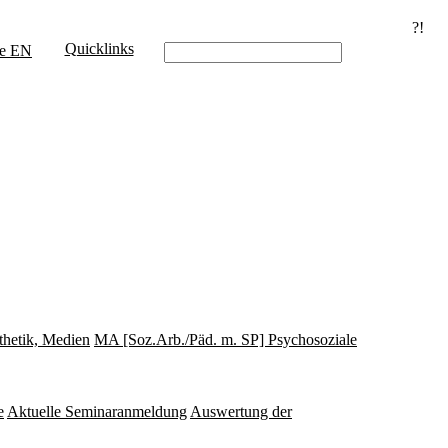
?!
Quicklinks
e
EN
thetik, Medien
MA [Soz.Arb./Päd. m. SP] Psychosoziale
e
Aktuelle Seminaranmeldung
Auswertung der