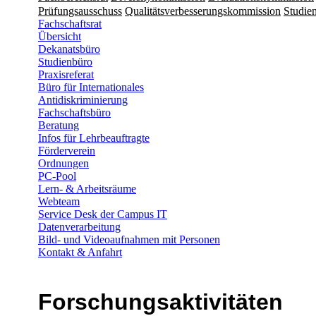
Prüfungsausschuss
Qualitätsverbesserungskommission
Studien
Fachschaftsrat
Übersicht
Dekanatsbüro
Studienbüro
Praxisreferat
Büro für Internationales
Antidiskriminierung
Fachschaftsbüro
Beratung
Infos für Lehrbeauftragte
Förderverein
Ordnungen
PC-Pool
Lern- & Arbeitsräume
Webteam
Service Desk der Campus IT
Datenverarbeitung
Bild- und Videoaufnahmen mit Personen
Kontakt & Anfahrt
Forschungs­aktivitäten