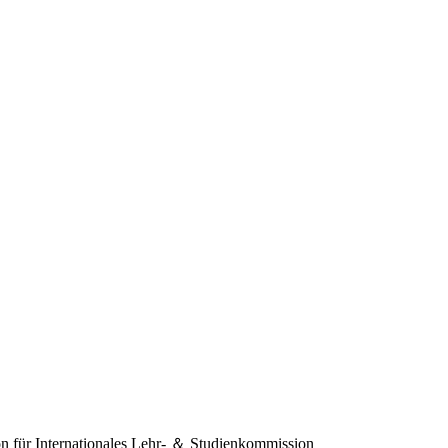
 für Internationales
Lehr- ＆ Studienkommission