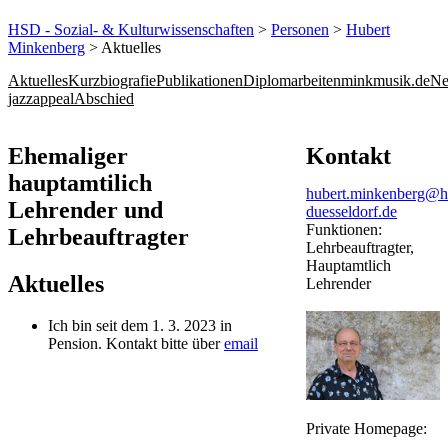
HSD - Sozial- & Kulturwissenschaften
>
Personen
>
Hubert
Minkenberg
> Aktuelles
Aktuelles
Kurzbiografie
Publikationen
Diplomarbeiten
minkmusik.de
N
jazzappeal
Abschied
​​​​​Ehemaliger
Kontakt
hauptamtilich
hubert.minkenberg@h
Lehrender und
duesseldorf.de
Funktionen:
Lehrbeauftragter
Lehrbeauftragter,
Hauptamtlich
Aktuelles
Lehrender
Ich bin seit dem 1. 3. 2023 in
Pension. Kontakt bitte über
email
​Private Homepage: