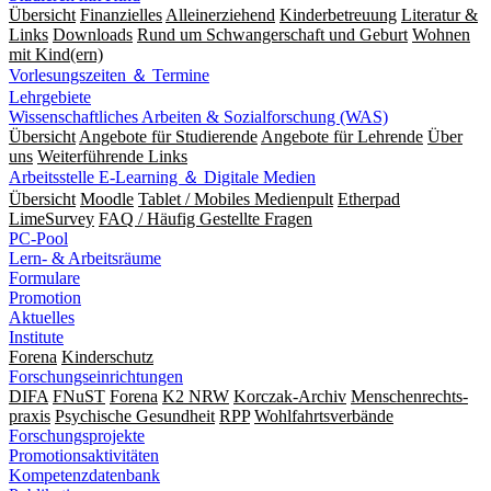
Übersicht
Finanzielles
Alleinerziehend
Kinderbetreuung
Literatur &
Links
Downloads
Rund um Schwangerschaft und Geburt
Wohnen
mit Kind(ern)
Vorlesungszeiten ＆ Termine
Lehrgebiete
Wissenschaftliches Arbeiten & Sozialforschung (WAS)
Übersicht
Angebote für Studierende
Angebote für Lehrende
Über
uns
Weiterführende Links
Arbeitsstelle E-Learning ＆ Digitale Medien
Übersicht
Moodle
Tablet / Mobiles Medienpult
Etherpad
LimeSurvey
FAQ / Häufig Gestellte Fragen
PC-Pool
Lern- & Arbeitsräume
Formulare
Promotion
Aktuelles
Institute
Forena
Kinderschutz
Forschungseinrichtungen
DIFA
FNuST
Forena
K2 NRW
Korczak-Archiv
Men­schen­rechts­
praxis
Psy­chische Gesund­heit
RPP
Wohlfahrts­verbände
Forschungsprojekte
Promotionsaktivitäten
Kompetenzdatenbank