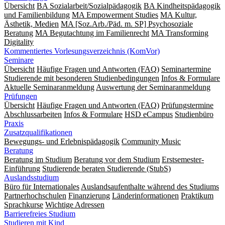
Übersicht
BA Sozialarbeit/Sozialpädagogik
BA Kindheitspädagogik
und Familienbildung
MA Empowerment Studies
MA Kultur,
Ästhetik, Medien
MA [Soz.Arb./Päd. m. SP] Psychosoziale
Beratung
MA Begut­ach­tung im Fami­lien­recht
MA Transforming
Digitality
Kommentiertes Vorlesungsverzeichnis (KomVor)
Seminare
Übersicht
Häufige Fragen und Antworten (FAQ)
Seminartermine
Studierende mit besonderen Studienbedingungen
Infos & Formulare
Aktuelle Seminaranmeldung
Auswertung der Seminaranmeldung
Prüfungen
Übersicht
Häufige Fragen und Antworten (FAQ)
Prüfungstermine
Abschlussarbeiten
Infos & Formulare
HSD eCampus
Studienbüro
Praxis
Zusatzqualifikationen
Bewegungs- und Erlebnispädagogik
Community Music
Beratung
Beratung im Studium
Beratung vor dem Studium
Erstsemester-
Einführung
Studierende beraten Studierende (StubS)
Auslandsstudium
Büro für Internationales
Auslandsaufenthalte während des Studiums
Partnerhochschulen
Finanzierung
Länderinformationen
Praktikum
Sprachkurse
Wichtige Adressen
Barrierefreies Studium
Studieren mit Kind