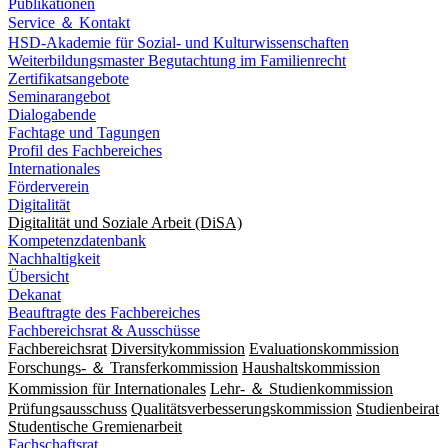
Publikationen
Service ＆ Kontakt
HSD-Akademie für Sozial- und Kulturwissenschaften
Weiterbildungsmaster Begutachtung im Familienrecht
Zertifikatsangebote
Seminarangebot
Dialogabende
Fachtage und Tagungen
Profil des Fachbereiches
Internationales
Förderverein
Digitalität
Digitalität und Soziale Arbeit (DiSA)
Kompetenzdatenbank
Nachhaltigkeit
Übersicht
Dekanat
Beauftragte des Fachbereiches
Fachbereichsrat & Ausschüsse
Fachbereichsrat
Diversitykommission
Evaluationskommission
Forschungs- ＆ Transferkommission
Haushaltskommission
Kommission für Internationales
Lehr- ＆ Studienkommission
Prüfungsausschuss
Qualitätsverbesserungskommission
Studienbeirat
Studentische Gremienarbeit
Fachschaftsrat