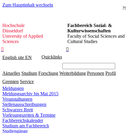
Zum Hauptinhalt wechseln
?!
Hochschule
Hochschule
Fachbereich Sozial- &
Düsseldorf
Düsseldorf
Kulturwissenschaften
University of Applied
Faculty of Social Sciences and
Sciences
Cultural Studies


Quicklinks
English site
EN
Aktuelles
Studium
Forschung
Weiterbildung
Personen
Profil
Gremien
Service
Meldungen
Meldungsarchiv bis Mai 2015
Veranstaltungen
Stellenausschreibungen
Schwarzes Brett
Vorlesungszeiten & Termine
Fachbereichskalender
Studium am Fachbereich
Studiengänge