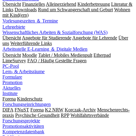
Übersicht
Finanzielles
Alleinerziehend
Kinderbetreuung
Literatur &
Links
Downloads
Rund um Schwangerschaft und Geburt
Wohnen
mit Kind(ern)
Vorlesungszeiten ＆ Termine
Lehrgebiete
Wissenschaftliches Arbeiten & Sozialforschung (WAS)
Übersicht
Angebote für Studierende
Angebote für Lehrende
Über
uns
Weiterführende Links
Arbeitsstelle E-Learning ＆ Digitale Medien
Übersicht
Moodle
Tablet / Mobiles Medienpult
Etherpad
LimeSurvey
FAQ / Häufig Gestellte Fragen
PC-Pool
Lern- & Arbeitsräume
Formulare
Promotion
Aktuelles
Institute
Forena
Kinderschutz
Forschungseinrichtungen
DIFA
FNuST
Forena
K2 NRW
Korczak-Archiv
Men­schen­rechts­
praxis
Psy­chische Gesund­heit
RPP
Wohlfahrts­verbände
Forschungsprojekte
Promotionsaktivitäten
Kompetenzdatenbank