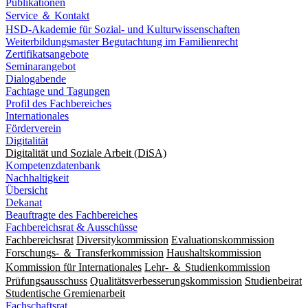
Publikationen
Service ＆ Kontakt
HSD-Akademie für Sozial- und Kulturwissenschaften
Weiterbildungsmaster Begutachtung im Familienrecht
Zertifikatsangebote
Seminarangebot
Dialogabende
Fachtage und Tagungen
Profil des Fachbereiches
Internationales
Förderverein
Digitalität
Digitalität und Soziale Arbeit (DiSA)
Kompetenzdatenbank
Nachhaltigkeit
Übersicht
Dekanat
Beauftragte des Fachbereiches
Fachbereichsrat & Ausschüsse
Fachbereichsrat
Diversitykommission
Evaluationskommission
Forschungs- ＆ Transferkommission
Haushaltskommission
Kommission für Internationales
Lehr- ＆ Studienkommission
Prüfungsausschuss
Qualitätsverbesserungskommission
Studienbeirat
Studentische Gremienarbeit
Fachschaftsrat