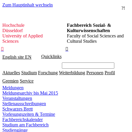
Zum Hauptinhalt wechseln
?!
Hochschule
Hochschule
Fachbereich Sozial- &
Düsseldorf
Düsseldorf
Kulturwissenschaften
University of Applied
Faculty of Social Sciences and
Sciences
Cultural Studies


Quicklinks
English site
EN
Aktuelles
Studium
Forschung
Weiterbildung
Personen
Profil
Gremien
Service
Meldungen
Meldungsarchiv bis Mai 2015
Veranstaltungen
Stellenausschreibungen
Schwarzes Brett
Vorlesungszeiten & Termine
Fachbereichskalender
Studium am Fachbereich
Studiengänge