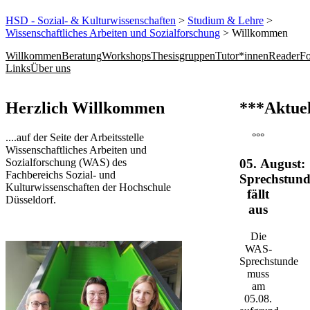
HSD - Sozial- & Kulturwissenschaften
>
Studium & Lehre
>
Wissenschaftliches Arbeiten und Sozialforschung
> Willkommen
Willkommen
Beratung
Workshops
Thesisgruppen
Tutor*innen
Reader
Fo
Links
Über uns
​​​​​​​​​​​​​​​​​​​​​​​​​​​Herzlich Willkommen
***Aktuel
....auf der Seite der Arbeitsstelle
°°°
Wissenschaftliches Arbeiten und
Sozialforschung (WAS) des
05. August:
Fachbereichs Sozial- und
Sprechstund
Kulturwissenschaften der Hochschule
fällt
Düsseldorf.​​​​​​​
aus
Die
WAS-
Sprechstunde
muss
am
05.08.