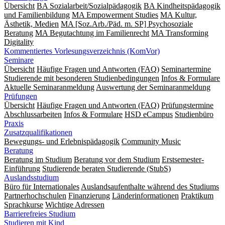
Übersicht
BA Sozialarbeit/Sozialpädagogik
BA Kindheitspädagogik
und Familienbildung
MA Empowerment Studies
MA Kultur,
Ästhetik, Medien
MA [Soz.Arb./Päd. m. SP] Psychosoziale
Beratung
MA Begut­ach­tung im Fami­lien­recht
MA Transforming
Digitality
Kommentiertes Vorlesungsverzeichnis (KomVor)
Seminare
Übersicht
Häufige Fragen und Antworten (FAQ)
Seminartermine
Studierende mit besonderen Studienbedingungen
Infos & Formulare
Aktuelle Seminaranmeldung
Auswertung der Seminaranmeldung
Prüfungen
Übersicht
Häufige Fragen und Antworten (FAQ)
Prüfungstermine
Abschlussarbeiten
Infos & Formulare
HSD eCampus
Studienbüro
Praxis
Zusatzqualifikationen
Bewegungs- und Erlebnispädagogik
Community Music
Beratung
Beratung im Studium
Beratung vor dem Studium
Erstsemester-
Einführung
Studierende beraten Studierende (StubS)
Auslandsstudium
Büro für Internationales
Auslandsaufenthalte während des Studiums
Partnerhochschulen
Finanzierung
Länderinformationen
Praktikum
Sprachkurse
Wichtige Adressen
Barrierefreies Studium
Studieren mit Kind