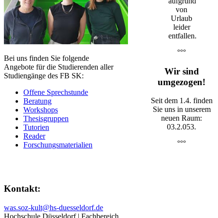
aufgrund
von
Urlaub
leider
entfallen.
°°°
Bei uns finden Sie folgende
Angebote für die Studierenden aller
Wir sind
Studiengänge des FB SK:
umgezogen!
Offene Sprechstunde
Seit dem 1.4. finden
Beratung
Sie uns in unserem
Workshops
neuen Raum:
Thesisgruppen
03.2.053.
Tutorien
Reader​
°°°
Forschungsmaterialien
​Kontakt:
was.soz-kult@hs-duesseldorf.de​​
Hochschule Düsseldorf | Fachbereich