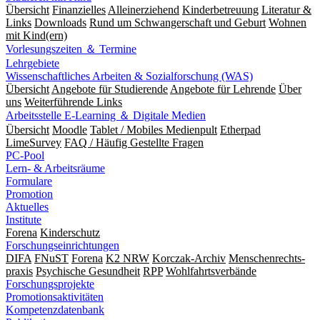
Übersicht
Finanzielles
Alleinerziehend
Kinderbetreuung
Literatur &
Links
Downloads
Rund um Schwangerschaft und Geburt
Wohnen
mit Kind(ern)
Vorlesungszeiten ＆ Termine
Lehrgebiete
Wissenschaftliches Arbeiten & Sozialforschung (WAS)
Übersicht
Angebote für Studierende
Angebote für Lehrende
Über
uns
Weiterführende Links
Arbeitsstelle E-Learning ＆ Digitale Medien
Übersicht
Moodle
Tablet / Mobiles Medienpult
Etherpad
LimeSurvey
FAQ / Häufig Gestellte Fragen
PC-Pool
Lern- & Arbeitsräume
Formulare
Promotion
Aktuelles
Institute
Forena
Kinderschutz
Forschungseinrichtungen
DIFA
FNuST
Forena
K2 NRW
Korczak-Archiv
Men­schen­rechts­
praxis
Psy­chische Gesund­heit
RPP
Wohlfahrts­verbände
Forschungsprojekte
Promotionsaktivitäten
Kompetenzdatenbank