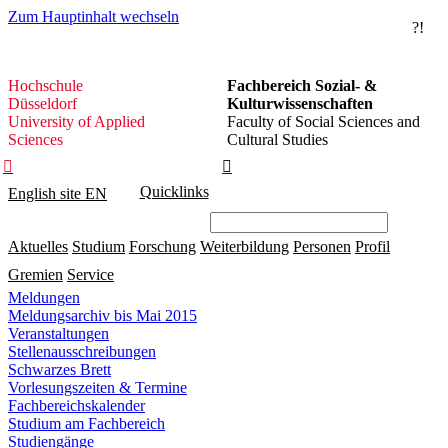
Zum Hauptinhalt wechseln
?!
Hochschule
Hochschule
Fachbereich Sozial- &
Düsseldorf
Düsseldorf
Kulturwissenschaften
University of Applied
Faculty of Social Sciences and
Sciences
Cultural Studies


Quicklinks
English site
EN
Aktuelles
Studium
Forschung
Weiterbildung
Personen
Profil
Gremien
Service
Meldungen
Meldungsarchiv bis Mai 2015
Veranstaltungen
Stellenausschreibungen
Schwarzes Brett
Vorlesungszeiten & Termine
Fachbereichskalender
Studium am Fachbereich
Studiengänge