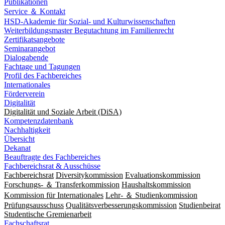
Publikationen
Service ＆ Kontakt
HSD-Akademie für Sozial- und Kulturwissenschaften
Weiterbildungsmaster Begutachtung im Familienrecht
Zertifikatsangebote
Seminarangebot
Dialogabende
Fachtage und Tagungen
Profil des Fachbereiches
Internationales
Förderverein
Digitalität
Digitalität und Soziale Arbeit (DiSA)
Kompetenzdatenbank
Nachhaltigkeit
Übersicht
Dekanat
Beauftragte des Fachbereiches
Fachbereichsrat & Ausschüsse
Fachbereichsrat
Diversitykommission
Evaluationskommission
Forschungs- ＆ Transferkommission
Haushaltskommission
Kommission für Internationales
Lehr- ＆ Studienkommission
Prüfungsausschuss
Qualitätsverbesserungskommission
Studienbeirat
Studentische Gremienarbeit
Fachschaftsrat