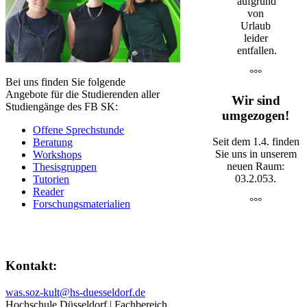
aufgrund
von
Urlaub
leider
entfallen.
°°°
Bei uns finden Sie folgende
Angebote für die Studierenden aller
Wir sind
Studiengänge des FB SK:
umgezogen!
Offene Sprechstunde
Seit dem 1.4. finden
Beratung
Sie uns in unserem
Workshops
neuen Raum:
Thesisgruppen
03.2.053.
Tutorien
Reader​
°°°
Forschungsmaterialien
​Kontakt:
was.soz-kult@hs-duesseldorf.de​​
Hochschule Düsseldorf | Fachbereich