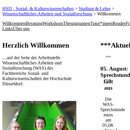
HSD - Sozial- & Kulturwissenschaften
>
Studium & Lehre
>
Wissenschaftliches Arbeiten und Sozialforschung
> Willkommen
Willkommen
Beratung
Workshops
Thesisgruppen
Tutor*innen
Reader
Fo
Links
Über uns
​​​​​​​​​​​​​​​​​​​​​​​​​​​Herzlich Willkommen
***Aktuel
....auf der Seite der Arbeitsstelle
°°°
Wissenschaftliches Arbeiten und
Sozialforschung (WAS) des
05. August:
Fachbereichs Sozial- und
Sprechstund
Kulturwissenschaften der Hochschule
fällt
Düsseldorf.​​​​​​​
aus
Die
WAS-
Sprechstunde
muss
am
05.08.