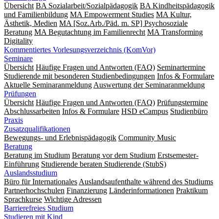
Übersicht
BA Sozialarbeit/Sozialpädagogik
BA Kindheitspädagogik
und Familienbildung
MA Empowerment Studies
MA Kultur,
Ästhetik, Medien
MA [Soz.Arb./Päd. m. SP] Psychosoziale
Beratung
MA Begut­ach­tung im Fami­lien­recht
MA Transforming
Digitality
Kommentiertes Vorlesungsverzeichnis (KomVor)
Seminare
Übersicht
Häufige Fragen und Antworten (FAQ)
Seminartermine
Studierende mit besonderen Studienbedingungen
Infos & Formulare
Aktuelle Seminaranmeldung
Auswertung der Seminaranmeldung
Prüfungen
Übersicht
Häufige Fragen und Antworten (FAQ)
Prüfungstermine
Abschlussarbeiten
Infos & Formulare
HSD eCampus
Studienbüro
Praxis
Zusatzqualifikationen
Bewegungs- und Erlebnispädagogik
Community Music
Beratung
Beratung im Studium
Beratung vor dem Studium
Erstsemester-
Einführung
Studierende beraten Studierende (StubS)
Auslandsstudium
Büro für Internationales
Auslandsaufenthalte während des Studiums
Partnerhochschulen
Finanzierung
Länderinformationen
Praktikum
Sprachkurse
Wichtige Adressen
Barrierefreies Studium
Studieren mit Kind