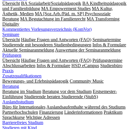
Übersicht
BA Sozialarbeit/Sozialpädagogik
BA Kindheitspädagogik
und Familienbildung
MA Empowerment Studies
MA Kultur,
Ästhetik, Medien
MA [Soz.Arb./Päd. m. SP] Psychosoziale
Beratung
MA Begut­ach­tung im Fami­lien­recht
MA Transforming
Digitality
Kommentiertes Vorlesungsverzeichnis (KomVor)
Seminare
Übersicht
Häufige Fragen und Antworten (FAQ)
Seminartermine
Studierende mit besonderen Studienbedingungen
Infos & Formulare
Aktuelle Seminaranmeldung
Auswertung der Seminaranmeldung
Prüfungen
Übersicht
Häufige Fragen und Antworten (FAQ)
Prüfungstermine
Abschlussarbeiten
Infos & Formulare
HSD eCampus
Studienbüro
Praxis
Zusatzqualifikationen
Bewegungs- und Erlebnispädagogik
Community Music
Beratung
Beratung im Studium
Beratung vor dem Studium
Erstsemester-
Einführung
Studierende beraten Studierende (StubS)
Auslandsstudium
Büro für Internationales
Auslandsaufenthalte während des Studiums
Partnerhochschulen
Finanzierung
Länderinformationen
Praktikum
Sprachkurse
Wichtige Adressen
Barrierefreies Studium
Studieren mit Kind