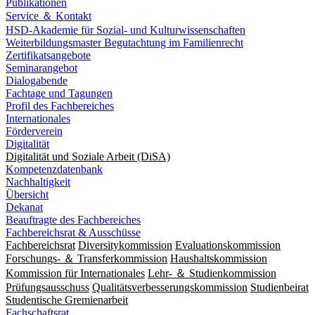
Publikationen
Service ＆ Kontakt
HSD-Akademie für Sozial- und Kulturwissenschaften
Weiterbildungsmaster Begutachtung im Familienrecht
Zertifikatsangebote
Seminarangebot
Dialogabende
Fachtage und Tagungen
Profil des Fachbereiches
Internationales
Förderverein
Digitalität
Digitalität und Soziale Arbeit (DiSA)
Kompetenzdatenbank
Nachhaltigkeit
Übersicht
Dekanat
Beauftragte des Fachbereiches
Fachbereichsrat & Ausschüsse
Fachbereichsrat
Diversitykommission
Evaluationskommission
Forschungs- ＆ Transferkommission
Haushaltskommission
Kommission für Internationales
Lehr- ＆ Studienkommission
Prüfungsausschuss
Qualitätsverbesserungskommission
Studienbeirat
Studentische Gremienarbeit
Fachschaftsrat