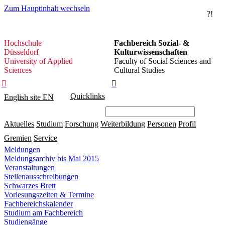
Zum Hauptinhalt wechseln
?!
Hochschule
Hochschule
Fachbereich Sozial- &
Düsseldorf
Düsseldorf
Kulturwissenschaften
University of Applied
Faculty of Social Sciences and
Sciences
Cultural Studies


Quicklinks
English site
EN
Aktuelles
Studium
Forschung
Weiterbildung
Personen
Profil
Gremien
Service
Meldungen
Meldungsarchiv bis Mai 2015
Veranstaltungen
Stellenausschreibungen
Schwarzes Brett
Vorlesungszeiten & Termine
Fachbereichskalender
Studium am Fachbereich
Studiengänge