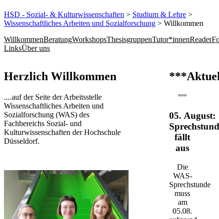
HSD - Sozial- & Kulturwissenschaften
>
Studium & Lehre
>
Wissenschaftliches Arbeiten und Sozialforschung
> Willkommen
Willkommen
Beratung
Workshops
Thesisgruppen
Tutor*innen
Reader
Fo
Links
Über uns
​​​​​​​​​​​​​​​​​​​​​​​​​​​Herzlich Willkommen
***Aktuel
....auf der Seite der Arbeitsstelle
°°°
Wissenschaftliches Arbeiten und
Sozialforschung (WAS) des
05. August:
Fachbereichs Sozial- und
Sprechstund
Kulturwissenschaften der Hochschule
fällt
Düsseldorf.​​​​​​​
aus
Die
WAS-
Sprechstunde
muss
am
05.08.