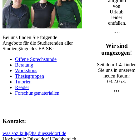
aufgrund
von
Urlaub
leider
entfallen.
°°°
Bei uns finden Sie folgende
Angebote für die Studierenden aller
Wir sind
Studiengänge des FB SK:
umgezogen!
Offene Sprechstunde
Seit dem 1.4. finden
Beratung
Sie uns in unserem
Workshops
neuen Raum:
Thesisgruppen
03.2.053.
Tutorien
Reader​
°°°
Forschungsmaterialien
​Kontakt:
was.soz-kult@hs-duesseldorf.de​​
Hochschule Düsseldorf | Fachbereich