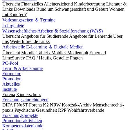
Übersicht
Finanzielles
Alleinerziehend
Kinderbetreuung
Literatur &
Links
Downloads
Rund um Schwangerschaft und Geburt
Wohnen
mit Kind(ern)
Vorlesungszeiten ＆ Termine
Lehrgebiete
Wissenschaftliches Arbeiten & Sozialforschung (WAS)
Übersicht
Angebote für Studierende
Angebote für Lehrende
Über
uns
Weiterführende Links
Arbeitsstelle E-Learning ＆ Digitale Medien
Übersicht
Moodle
Tablet / Mobiles Medienpult
Etherpad
LimeSurvey
FAQ / Häufig Gestellte Fragen
PC-Pool
Lern- & Arbeitsräume
Formulare
Promotion
Aktuelles
Institute
Forena
Kinderschutz
Forschungseinrichtungen
DIFA
FNuST
Forena
K2 NRW
Korczak-Archiv
Men­schen­rechts­
praxis
Psy­chische Gesund­heit
RPP
Wohlfahrts­verbände
Forschungsprojekte
Promotionsaktivitäten
Kompetenzdatenbank