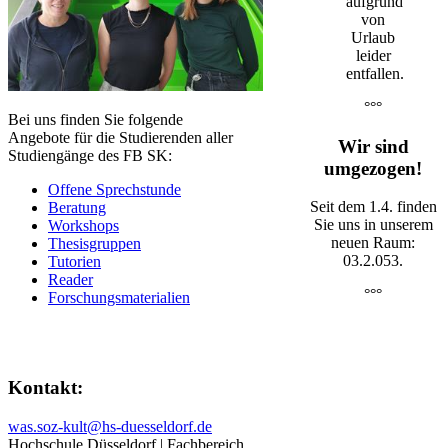
aufgrund
von
Urlaub
leider
entfallen.
°°°
Bei uns finden Sie folgende
Angebote für die Studierenden aller
Wir sind
Studiengänge des FB SK:
umgezogen!
Offene Sprechstunde
Seit dem 1.4. finden
Beratung
Sie uns in unserem
Workshops
neuen Raum:
Thesisgruppen
03.2.053.
Tutorien
Reader​
°°°
Forschungsmaterialien
​Kontakt:
was.soz-kult@hs-duesseldorf.de​​
Hochschule Düsseldorf | Fachbereich