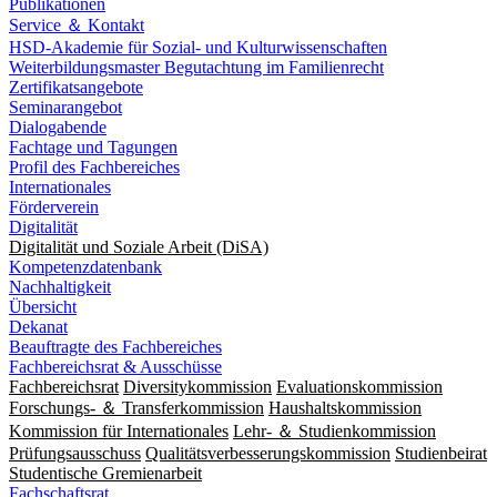
Publikationen
Service ＆ Kontakt
HSD-Akademie für Sozial- und Kulturwissenschaften
Weiterbildungsmaster Begutachtung im Familienrecht
Zertifikatsangebote
Seminarangebot
Dialogabende
Fachtage und Tagungen
Profil des Fachbereiches
Internationales
Förderverein
Digitalität
Digitalität und Soziale Arbeit (DiSA)
Kompetenzdatenbank
Nachhaltigkeit
Übersicht
Dekanat
Beauftragte des Fachbereiches
Fachbereichsrat & Ausschüsse
Fachbereichsrat
Diversitykommission
Evaluationskommission
Forschungs- ＆ Transferkommission
Haushaltskommission
Kommission für Internationales
Lehr- ＆ Studienkommission
Prüfungsausschuss
Qualitätsverbesserungskommission
Studienbeirat
Studentische Gremienarbeit
Fachschaftsrat