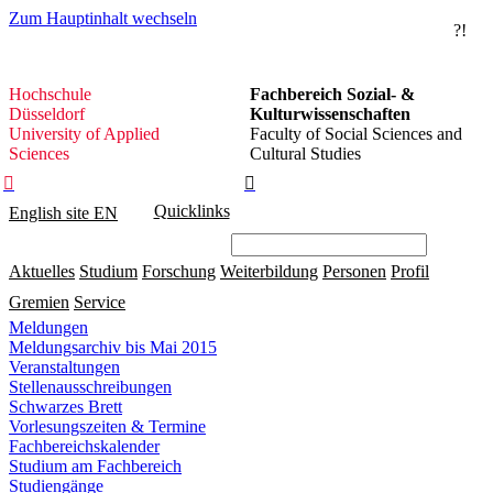
Zum Hauptinhalt wechseln
?!
Hochschule
Hochschule
Fachbereich Sozial- &
Düsseldorf
Düsseldorf
Kulturwissenschaften
University of Applied
Faculty of Social Sciences and
Sciences
Cultural Studies


Quicklinks
English site
EN
Aktuelles
Studium
Forschung
Weiterbildung
Personen
Profil
Gremien
Service
Meldungen
Meldungsarchiv bis Mai 2015
Veranstaltungen
Stellenausschreibungen
Schwarzes Brett
Vorlesungszeiten & Termine
Fachbereichskalender
Studium am Fachbereich
Studiengänge