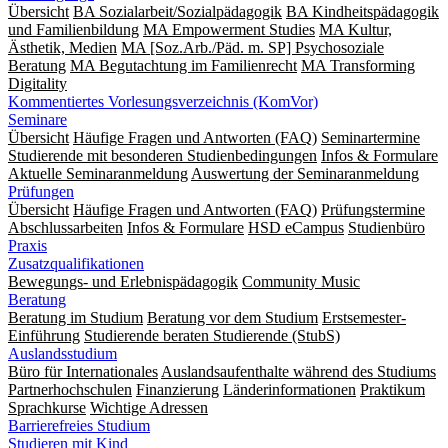
Übersicht
BA Sozialarbeit/Sozialpädagogik
BA Kindheitspädagogik
und Familienbildung
MA Empowerment Studies
MA Kultur,
Ästhetik, Medien
MA [Soz.Arb./Päd. m. SP] Psychosoziale
Beratung
MA Begut­ach­tung im Fami­lien­recht
MA Transforming
Digitality
Kommentiertes Vorlesungsverzeichnis (KomVor)
Seminare
Übersicht
Häufige Fragen und Antworten (FAQ)
Seminartermine
Studierende mit besonderen Studienbedingungen
Infos & Formulare
Aktuelle Seminaranmeldung
Auswertung der Seminaranmeldung
Prüfungen
Übersicht
Häufige Fragen und Antworten (FAQ)
Prüfungstermine
Abschlussarbeiten
Infos & Formulare
HSD eCampus
Studienbüro
Praxis
Zusatzqualifikationen
Bewegungs- und Erlebnispädagogik
Community Music
Beratung
Beratung im Studium
Beratung vor dem Studium
Erstsemester-
Einführung
Studierende beraten Studierende (StubS)
Auslandsstudium
Büro für Internationales
Auslandsaufenthalte während des Studiums
Partnerhochschulen
Finanzierung
Länderinformationen
Praktikum
Sprachkurse
Wichtige Adressen
Barrierefreies Studium
Studieren mit Kind