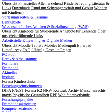
Übersicht
Finanzielles
Alleinerziehend
Kinderbetreuung
Literatur &
Links
Downloads
Rund um Schwangerschaft und Geburt
Wohnen
mit Kind(ern)
Vorlesungszeiten ＆ Termine
Lehrgebiete
Wissenschaftliches Arbeiten & Sozialforschung (WAS)
Übersicht
Angebote für Studierende
Angebote für Lehrende
Über
uns
Weiterführende Links
Arbeitsstelle E-Learning ＆ Digitale Medien
Übersicht
Moodle
Tablet / Mobiles Medienpult
Etherpad
LimeSurvey
FAQ / Häufig Gestellte Fragen
PC-Pool
Lern- & Arbeitsräume
Formulare
Promotion
Aktuelles
Institute
Forena
Kinderschutz
Forschungseinrichtungen
DIFA
FNuST
Forena
K2 NRW
Korczak-Archiv
Men­schen­rechts­
praxis
Psy­chische Gesund­heit
RPP
Wohlfahrts­verbände
Forschungsprojekte
Promotionsaktivitäten
Kompetenzdatenbank