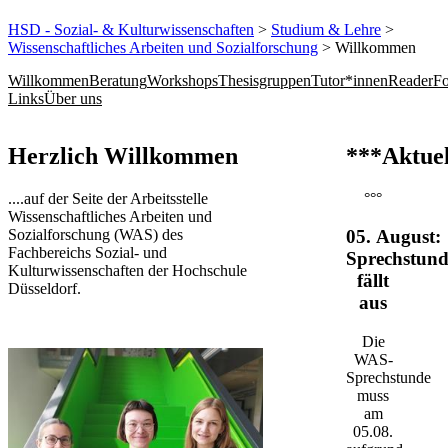
HSD - Sozial- & Kulturwissenschaften
>
Studium & Lehre
>
Wissenschaftliches Arbeiten und Sozialforschung
> Willkommen
Willkommen
Beratung
Workshops
Thesisgruppen
Tutor*innen
Reader
Fo
Links
Über uns
​​​​​​​​​​​​​​​​​​​​​​​​​​​Herzlich Willkommen
***Aktuel
....auf der Seite der Arbeitsstelle
°°°
Wissenschaftliches Arbeiten und
Sozialforschung (WAS) des
05. August:
Fachbereichs Sozial- und
Sprechstund
Kulturwissenschaften der Hochschule
fällt
Düsseldorf.​​​​​​​
aus
Die
WAS-
Sprechstunde
muss
am
05.08.