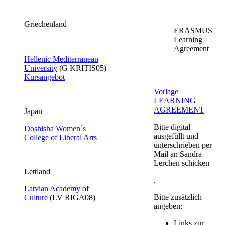
Griechenland
ERASMUS
Learning
Agreement
Hellenic Mediterranean
University​
​(G KRITIS05​)
Kursangebot​
Vorlage
LEARNING
AGREEMENT​
Japan
Bitte digital
Doshisha Women´s
ausgefüllt und
College of Liberal Arts
unterschrieben per
Mail an Sandra
Lerchen schicken
​Lettland
.
Latvian Academy of
Bitte zusätzlich
Culture​
(LV RIGA08​)​
angeben:
Links zur