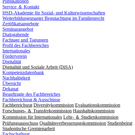
Publikationen
Service ＆ Kontakt
HSD-Akademie für Sozial- und Kulturwissenschaften
Weiterbildungsmaster Begutachtung im Familienrecht
Zertifikatsangebote
Seminarangebot
Dialogabende
Fachtage und Tagungen
Profil des Fachbereiches
Internationales
Förderverein
Digitalität
Digitalität und Soziale Arbeit (DiSA)
Kompetenzdatenbank
Nachhaltigkeit
Übersicht
Dekanat
Beauftragte des Fachbereiches
Fachbereichsrat & Ausschüsse
Fachbereichsrat
Diversitykommission
Evaluationskommission
Forschungs- ＆ Transferkommission
Haushaltskommission
Kommission für Internationales
Lehr- ＆ Studienkommission
Prüfungsausschuss
Qualitätsverbesserungskommission
Studienbeirat
Studentische Gremienarbeit
Fachschaftsrat