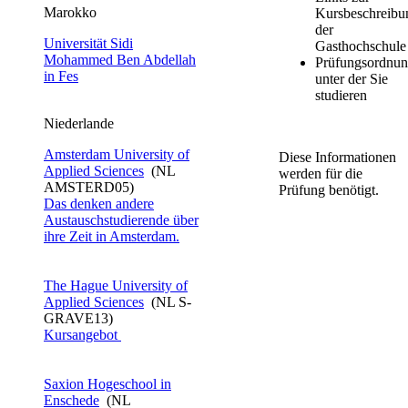
​​​​​​​​Marokko ​​​​
Kursbeschreibu
der
Universität Sidi
Gasthochschul
Mohammed Ben Abdellah
Prüfungsordnun
in Fes​
unter der Sie
studieren
Niederlande​​​​
Amst​erdam University​ of
Diese Informationen
Applied Sciences
(NL
werden für die
AMSTERD05)
Prüfung benötigt.
Das denken andere
Austauschstudierende über
ihre Zeit in Amsterdam.
The Hague University of
Applied Sciences
(NL S-
GRAVE13)
Kursangebot​
Saxion Hogeschool in
Enschede
(NL