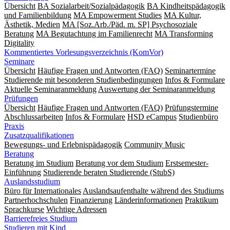
Übersicht
BA Sozialarbeit/Sozialpädagogik
BA Kindheitspädagogik
und Familienbildung
MA Empowerment Studies
MA Kultur,
Ästhetik, Medien
MA [Soz.Arb./Päd. m. SP] Psychosoziale
Beratung
MA Begut­ach­tung im Fami­lien­recht
MA Transforming
Digitality
Kommentiertes Vorlesungsverzeichnis (KomVor)
Seminare
Übersicht
Häufige Fragen und Antworten (FAQ)
Seminartermine
Studierende mit besonderen Studienbedingungen
Infos & Formulare
Aktuelle Seminaranmeldung
Auswertung der Seminaranmeldung
Prüfungen
Übersicht
Häufige Fragen und Antworten (FAQ)
Prüfungstermine
Abschlussarbeiten
Infos & Formulare
HSD eCampus
Studienbüro
Praxis
Zusatzqualifikationen
Bewegungs- und Erlebnispädagogik
Community Music
Beratung
Beratung im Studium
Beratung vor dem Studium
Erstsemester-
Einführung
Studierende beraten Studierende (StubS)
Auslandsstudium
Büro für Internationales
Auslandsaufenthalte während des Studiums
Partnerhochschulen
Finanzierung
Länderinformationen
Praktikum
Sprachkurse
Wichtige Adressen
Barrierefreies Studium
Studieren mit Kind