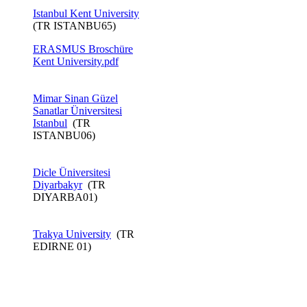
Istanbul Kent University​
(TR ISTANBU65)
ERASMUS Broschüre
Kent ​University.pdf
Mimar Sinan Güzel
Sanatlar Üniversitesi
Istanbul
(TR
ISTANBU06)
Dicle Üniversitesi
Diyarbakyr
(TR
DIYARBA01)
Trakya University
(TR
EDIRNE 01)