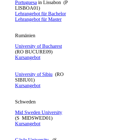
Portuguesa
in Lissabon (P
LISBOA01)
Lehrangebot für Bachelor​
Lehrangebot für Master
Rumänien
University of Bucharest
(RO BUCURE09)
Kursangebot
University of Sibiu
(RO
SIBIU01)
Kursangebot
Schweden
Mid Sweden University
(S MIDSWED01)
Kursangebot
Gävle University​
​ (S