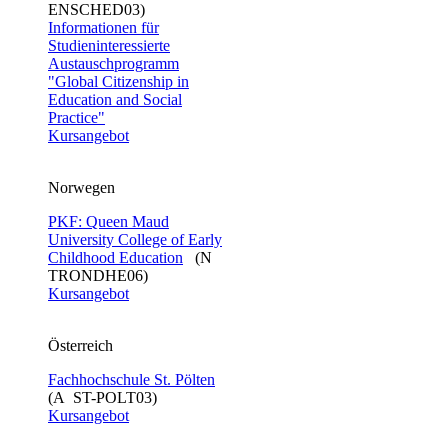
ENSCHED03)
Informationen für
Studieninteressierte
Austauschprogramm
"Global Citizenship in
Education and Social
Practice"
Kursangebot
Norwegen
PKF: Queen Maud
University College of Early
Childhood Education
(N
TRONDHE06)
Kursangebot
Österreich
Fachhochschule St. Pölten
(A ST-POLT03)
Kursangebot