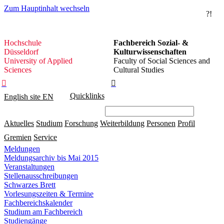
Zum Hauptinhalt wechseln
?!
Hochschule
Hochschule
Fachbereich Sozial- &
Düsseldorf
Düsseldorf
Kulturwissenschaften
University of Applied
Faculty of Social Sciences and
Sciences
Cultural Studies


Quicklinks
English site
EN
Aktuelles
Studium
Forschung
Weiterbildung
Personen
Profil
Gremien
Service
Meldungen
Meldungsarchiv bis Mai 2015
Veranstaltungen
Stellenausschreibungen
Schwarzes Brett
Vorlesungszeiten & Termine
Fachbereichskalender
Studium am Fachbereich
Studiengänge