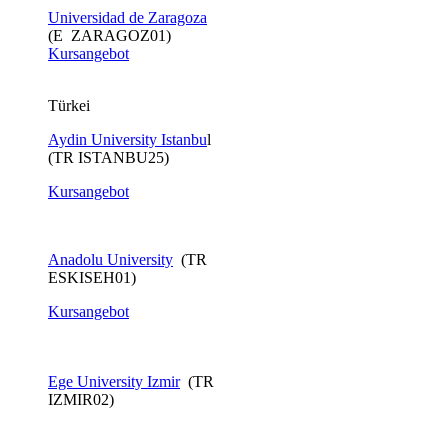
Universidad de Zaragoza
(E ZARAGOZ01)
Kursangebot
Türkei
Aydin University Istanbu
l
(TR ISTANBU25)
Kursangebot
Anadolu University
(TR
ESKISEH01)
Kursangebot​
Ege University Izmir
(TR
IZMIR02)