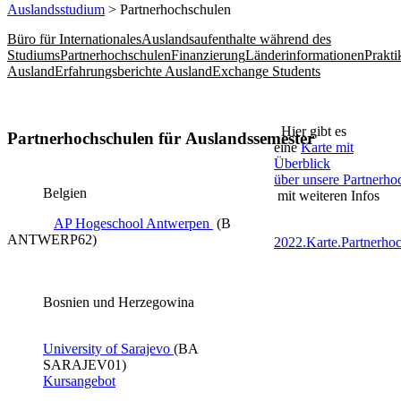
Auslandsstudium
> Partnerhochschulen
Büro für Internationales
Auslandsaufenthalte während des
Studiums
Partnerhochschulen
Finanzierung
Länderinformationen
Prakt
Ausland
Erfahrungsberichte Ausland
Exchange Students
Hier gibt es
Partnerhochschulen für Auslandssemester
eine
Karte mit
Überblick
über unsere Partnerho
Belgien
mit weiteren Infos
AP Hogeschool Antwerpen ​
(B
ANTWERP62)
2022.Karte.Partnerho
Bosnien und Herzegowina
University of Sarajevo​ ​
(BA
SARAJEV01​)
Kursangebot​