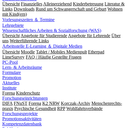
Übersicht
Finanzielles
Alleinerziehend
Kinderbetreuung
Literatur &
Links
Downloads
Rund um Schwangerschaft und Geburt
Wohnen
mit Kind(ern)
Vorlesungszeiten ＆ Termine
Lehrgebiete
Wissenschaftliches Arbeiten & Sozialforschung (WAS)
Übersicht
Angebote für Studierende
Angebote für Lehrende
Über
uns
Weiterführende Links
Arbeitsstelle E-Learning ＆ Digitale Medien
Übersicht
Moodle
Tablet / Mobiles Medienpult
Etherpad
LimeSurvey
FAQ / Häufig Gestellte Fragen
PC-Pool
Lern- & Arbeitsräume
Formulare
Promotion
Aktuelles
Institute
Forena
Kinderschutz
Forschungseinrichtungen
DIFA
FNuST
Forena
K2 NRW
Korczak-Archiv
Men­schen­rechts­
praxis
Psy­chische Gesund­heit
RPP
Wohlfahrts­verbände
Forschungsprojekte
Promotionsaktivitäten
Kompetenzdatenbank