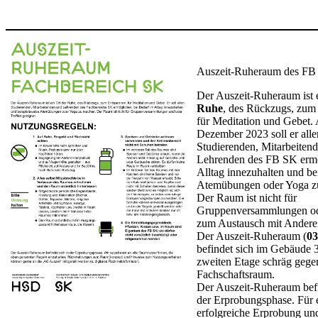
Auszeit-Ruheraum des FB
Der Auszeit-Ruheraum ist 
Ruhe
, des Rückzugs, zum
für Meditation und Gebet.
Dezember 2023 soll er alle
Studierenden, Mitarbeiten
Lehrenden des FB SK ermö
Alltag innezuhalten und be
Atemübungen oder Yoga z
Der Raum ist nicht für
Gruppenversammlungen od
zum Austausch mit Anderen
Der Auszeit-Ruheraum (
03
befindet sich im Gebäude 3
zweiten Etage schräg geg
Fachschaftsraum.
Der Auszeit-Ruheraum befi
der Erprobungsphase. Für 
erfolgreiche Erprobung un