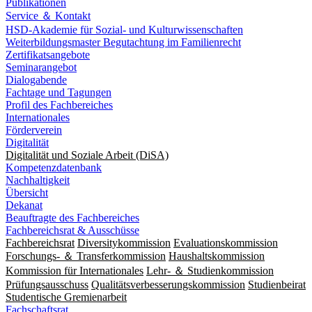
Publikationen
Service ＆ Kontakt
HSD-Akademie für Sozial- und Kulturwissenschaften
Weiterbildungsmaster Begutachtung im Familienrecht
Zertifikatsangebote
Seminarangebot
Dialogabende
Fachtage und Tagungen
Profil des Fachbereiches
Internationales
Förderverein
Digitalität
Digitalität und Soziale Arbeit (DiSA)
Kompetenzdatenbank
Nachhaltigkeit
Übersicht
Dekanat
Beauftragte des Fachbereiches
Fachbereichsrat & Ausschüsse
Fachbereichsrat
Diversitykommission
Evaluationskommission
Forschungs- ＆ Transferkommission
Haushaltskommission
Kommission für Internationales
Lehr- ＆ Studienkommission
Prüfungsausschuss
Qualitätsverbesserungskommission
Studienbeirat
Studentische Gremienarbeit
Fachschaftsrat