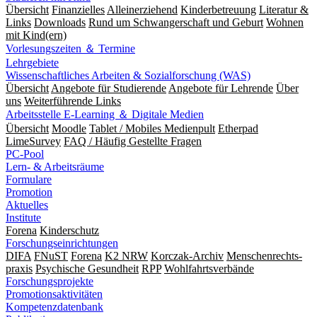
Übersicht
Finanzielles
Alleinerziehend
Kinderbetreuung
Literatur &
Links
Downloads
Rund um Schwangerschaft und Geburt
Wohnen
mit Kind(ern)
Vorlesungszeiten ＆ Termine
Lehrgebiete
Wissenschaftliches Arbeiten & Sozialforschung (WAS)
Übersicht
Angebote für Studierende
Angebote für Lehrende
Über
uns
Weiterführende Links
Arbeitsstelle E-Learning ＆ Digitale Medien
Übersicht
Moodle
Tablet / Mobiles Medienpult
Etherpad
LimeSurvey
FAQ / Häufig Gestellte Fragen
PC-Pool
Lern- & Arbeitsräume
Formulare
Promotion
Aktuelles
Institute
Forena
Kinderschutz
Forschungseinrichtungen
DIFA
FNuST
Forena
K2 NRW
Korczak-Archiv
Men­schen­rechts­
praxis
Psy­chische Gesund­heit
RPP
Wohlfahrts­verbände
Forschungsprojekte
Promotionsaktivitäten
Kompetenzdatenbank