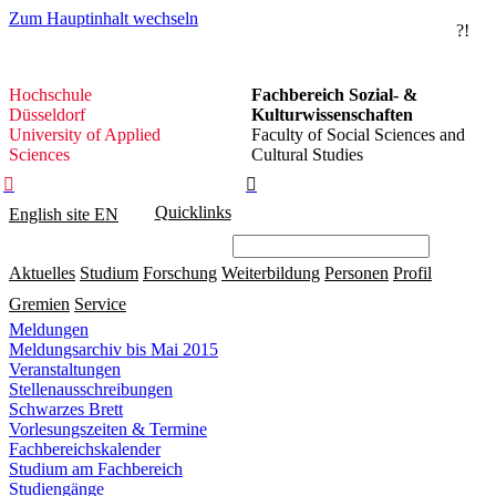
Zum Hauptinhalt wechseln
?!
Hochschule
Hochschule
Fachbereich Sozial- &
Düsseldorf
Düsseldorf
Kulturwissenschaften
University of Applied
Faculty of Social Sciences and
Sciences
Cultural Studies


Quicklinks
English site
EN
Aktuelles
Studium
Forschung
Weiterbildung
Personen
Profil
Gremien
Service
Meldungen
Meldungsarchiv bis Mai 2015
Veranstaltungen
Stellenausschreibungen
Schwarzes Brett
Vorlesungszeiten & Termine
Fachbereichskalender
Studium am Fachbereich
Studiengänge