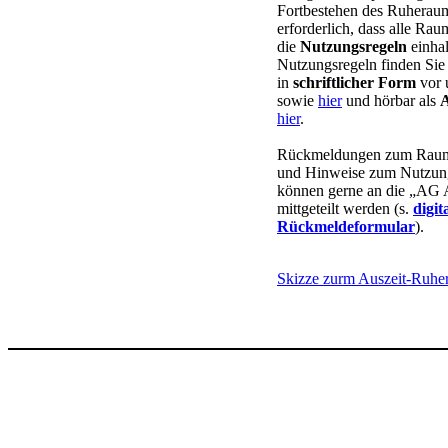
Fortbestehen des Ruheraums
erforderlich, dass alle Ra
die
Nutzungsregeln
einhal
Nutzungsregeln finden Sie
in
schriftlicher Form
vor 
sowie
hier
und hörbar als
A
hier
.
Rückmeldungen zum Raum
und Hinweise zum Nutzung
können gerne an die „AG 
mittgeteilt werden (s.
digit
Rückmeldeformular
).
Skizze zurm Auszeit-Ruh