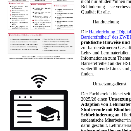
nicht nur Student*innen mi
Behinderung – sie verbesse
Qualität für alle.
​Handreichung
​​​Die
Handreichung “Digita
Barrierefreiheit" des ZWE
praktische Hinweise
und
zur barriereärmeren Gestal
Lehr- und Lernmaterialien.
Informationen zum Thema d
Barrierefreiheit an der HS
weiterführende Links sind
finden.
Umsetzungsdienst
Der Fachbereich bietet se
2025/26 einen
Umsetzungs
Adaption von Lehrmateri
Studierende mit Blindhei
Sehbehinderung
an. Hier
studentische Mitarbeiter*in
darin geschult, Lehrmateria
insbesondere Power-Poin