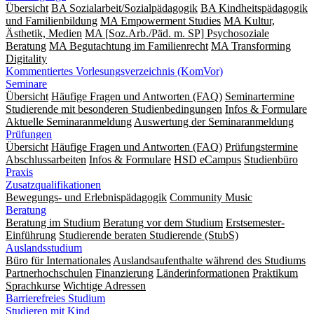
Übersicht
BA Sozialarbeit/Sozialpädagogik
BA Kindheitspädagogik
und Familienbildung
MA Empowerment Studies
MA Kultur,
Ästhetik, Medien
MA [Soz.Arb./Päd. m. SP] Psychosoziale
Beratung
MA Begut­ach­tung im Fami­lien­recht
MA Transforming
Digitality
Kommentiertes Vorlesungsverzeichnis (KomVor)
Seminare
Übersicht
Häufige Fragen und Antworten (FAQ)
Seminartermine
Studierende mit besonderen Studienbedingungen
Infos & Formulare
Aktuelle Seminaranmeldung
Auswertung der Seminaranmeldung
Prüfungen
Übersicht
Häufige Fragen und Antworten (FAQ)
Prüfungstermine
Abschlussarbeiten
Infos & Formulare
HSD eCampus
Studienbüro
Praxis
Zusatzqualifikationen
Bewegungs- und Erlebnispädagogik
Community Music
Beratung
Beratung im Studium
Beratung vor dem Studium
Erstsemester-
Einführung
Studierende beraten Studierende (StubS)
Auslandsstudium
Büro für Internationales
Auslandsaufenthalte während des Studiums
Partnerhochschulen
Finanzierung
Länderinformationen
Praktikum
Sprachkurse
Wichtige Adressen
Barrierefreies Studium
Studieren mit Kind