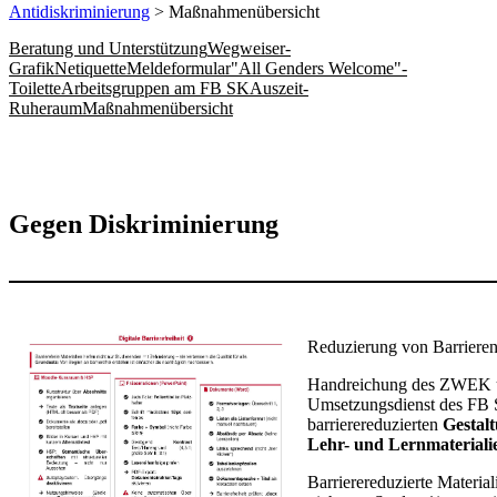
Antidiskriminierung
> Maßnahmenübersicht
Beratung und Unterstützung
Wegweiser-
Grafik
Netiquette
Meldeformular
"All Genders Welcome"-
Toilette
Arbeitsgruppen am FB SK
Auszeit-
Ruheraum
Maßnahmenübersicht
Gegen ​Diskriminierung
Reduzierung von Barriere
Handreichung des ZWEK 
Umsetzungsdienst des FB 
barrierereduzierten
Gestalt
Lehr- und Lernmateriali
Barrierereduzierte​ Material