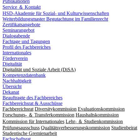
Publikationen
Service ＆ Kontakt
HSD-Akademie für Sozial- und Kulturwissenschaften
Weiterbildungsmaster Begutachtung im Familienrecht
Zertifikatsangebote
Seminarangebot
Dialogabende
Fachtage und Tagungen
Profil des Fachbereiches
Internationales
Förderverein
Digitalität
Digitalität und Soziale Arbeit (DiSA)
Kompetenzdatenbank
Nachhaltigkeit
Übersicht
Dekanat
Beauftragte des Fachbereiches
Fachbereichsrat & Ausschüsse
Fachbereichsrat
Diversitykommission
Evaluationskommission
Forschungs- ＆ Transferkommission
Haushaltskommission
Kommission für Internationales
Lehr- ＆ Studienkommission
Prüfungsausschuss
Qualitätsverbesserungskommission
Studienbeirat
Studentische Gremienarbeit
Fachschaftsrat