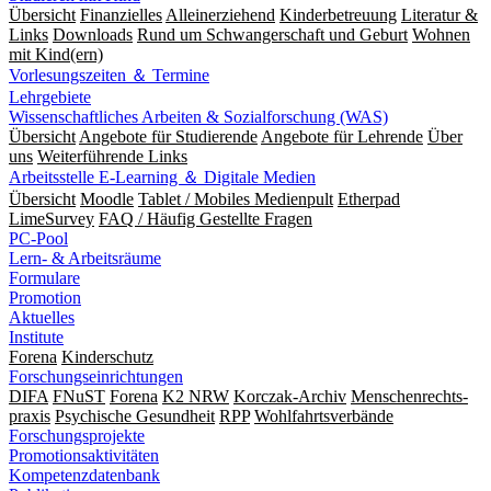
Übersicht
Finanzielles
Alleinerziehend
Kinderbetreuung
Literatur &
Links
Downloads
Rund um Schwangerschaft und Geburt
Wohnen
mit Kind(ern)
Vorlesungszeiten ＆ Termine
Lehrgebiete
Wissenschaftliches Arbeiten & Sozialforschung (WAS)
Übersicht
Angebote für Studierende
Angebote für Lehrende
Über
uns
Weiterführende Links
Arbeitsstelle E-Learning ＆ Digitale Medien
Übersicht
Moodle
Tablet / Mobiles Medienpult
Etherpad
LimeSurvey
FAQ / Häufig Gestellte Fragen
PC-Pool
Lern- & Arbeitsräume
Formulare
Promotion
Aktuelles
Institute
Forena
Kinderschutz
Forschungseinrichtungen
DIFA
FNuST
Forena
K2 NRW
Korczak-Archiv
Men­schen­rechts­
praxis
Psy­chische Gesund­heit
RPP
Wohlfahrts­verbände
Forschungsprojekte
Promotionsaktivitäten
Kompetenzdatenbank