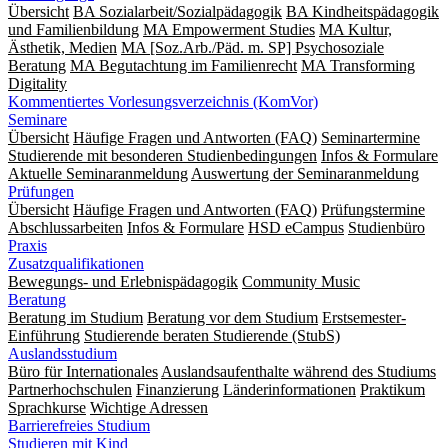
Übersicht
BA Sozialarbeit/Sozialpädagogik
BA Kindheitspädagogik
und Familienbildung
MA Empowerment Studies
MA Kultur,
Ästhetik, Medien
MA [Soz.Arb./Päd. m. SP] Psychosoziale
Beratung
MA Begut­ach­tung im Fami­lien­recht
MA Transforming
Digitality
Kommentiertes Vorlesungsverzeichnis (KomVor)
Seminare
Übersicht
Häufige Fragen und Antworten (FAQ)
Seminartermine
Studierende mit besonderen Studienbedingungen
Infos & Formulare
Aktuelle Seminaranmeldung
Auswertung der Seminaranmeldung
Prüfungen
Übersicht
Häufige Fragen und Antworten (FAQ)
Prüfungstermine
Abschlussarbeiten
Infos & Formulare
HSD eCampus
Studienbüro
Praxis
Zusatzqualifikationen
Bewegungs- und Erlebnispädagogik
Community Music
Beratung
Beratung im Studium
Beratung vor dem Studium
Erstsemester-
Einführung
Studierende beraten Studierende (StubS)
Auslandsstudium
Büro für Internationales
Auslandsaufenthalte während des Studiums
Partnerhochschulen
Finanzierung
Länderinformationen
Praktikum
Sprachkurse
Wichtige Adressen
Barrierefreies Studium
Studieren mit Kind