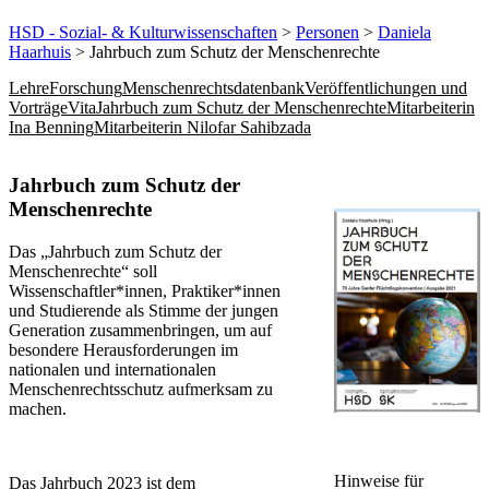
HSD - Sozial- & Kulturwissenschaften
>
Personen
>
Daniela
Haarhuis
> Jahrbuch zum Schutz der Menschenrechte
Lehre
Forschung
Menschenrechtsdatenbank
Veröffentlichungen und
Vorträge
Vita
Jahrbuch zum Schutz der Menschenrechte
Mitarbeiterin
Ina Benning
Mitarbeiterin Nilofar Sahibzada
​​​​​​​​​​​​​​​​Jahrbuch zum Schutz der
Menschenrechte
Das „Jahrbuch zum Schutz der
Menschenrechte“ soll
Wissenschaftler*innen, Praktiker*innen
und Studierende als Stimme der jungen
Generation zusammenbringen, um auf
besondere Herausforderungen im
nationalen und internationalen
Menschenrechtsschutz aufmerksam zu
machen.
Hinweise für
Das Jahrbuch 2023 ist dem