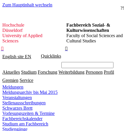
Zum Hauptinhalt wechseln
?!
Hochschule
Hochschule
Fachbereich Sozial- &
Düsseldorf
Düsseldorf
Kulturwissenschaften
University of Applied
Faculty of Social Sciences and
Sciences
Cultural Studies


Quicklinks
English site
EN
Aktuelles
Studium
Forschung
Weiterbildung
Personen
Profil
Gremien
Service
Meldungen
Meldungsarchiv bis Mai 2015
Veranstaltungen
Stellenausschreibungen
Schwarzes Brett
Vorlesungszeiten & Termine
Fachbereichskalender
Studium am Fachbereich
Studiengänge