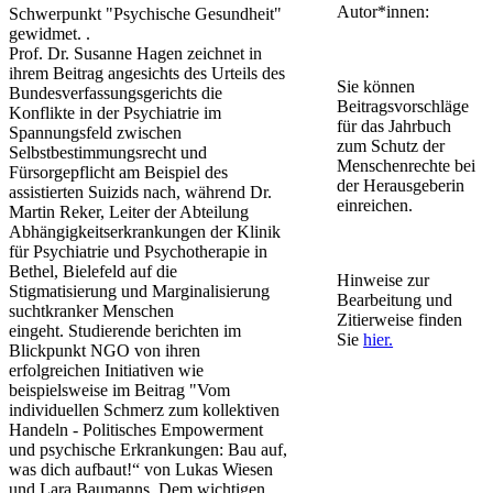
Autor*innen:
Schwerpunkt "Psychische Gesundheit"
gewidmet. .
Prof. Dr. Susanne Hagen zeichnet in
ihrem Beitrag angesichts des Urteils des
Sie können
Bundesverfassungsgerichts die
Beitragsvorschläge
Konflikte in der Psychiatrie im
für das Jahrbuch
Spannungsfeld zwischen
zum Schutz der
Selbstbestimmungsrecht und
Menschenrechte bei
Fürsorgepflicht am Beispiel des
der Herausgeberin
assistierten Suizids nach, während Dr.
einreichen.
Martin Reker, Leiter der Abteilung
Abhängigkeitserkrankungen der Klinik
für Psychiatrie und Psychotherapie in
Bethel, Bielefeld auf die
Hinweise zur
Stigmatisierung und Marginalisierung
Bearbeitung und
suchtkranker Menschen
Zitierweise finden
eingeht. Studierende berichten im
Sie
hier.
Blickpunkt NGO von ihren
erfolgreichen Initiativen wie
beispielsweise im Beitrag "Vom
individuellen Schmerz zum kollektiven
Handeln - Politisches Empowerment
und psychische Erkrankungen: Bau auf,
was dich aufbaut!“ von Lukas Wiesen
und Lara Baumanns. Dem wichtigen