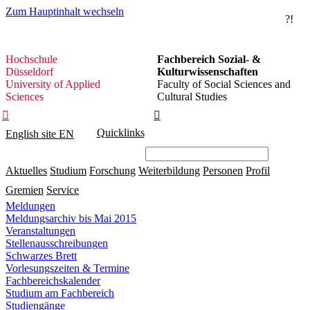
Zum Hauptinhalt wechseln
?!
Hochschule
Hochschule
Fachbereich Sozial- &
Düsseldorf
Düsseldorf
Kulturwissenschaften
University of Applied
Faculty of Social Sciences and
Sciences
Cultural Studies


Quicklinks
English site
EN
Aktuelles
Studium
Forschung
Weiterbildung
Personen
Profil
Gremien
Service
Meldungen
Meldungsarchiv bis Mai 2015
Veranstaltungen
Stellenausschreibungen
Schwarzes Brett
Vorlesungszeiten & Termine
Fachbereichskalender
Studium am Fachbereich
Studiengänge