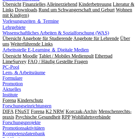
Übersicht
Finanzielles
Alleinerziehend
Kinderbetreuung
Literatur &
Links
Downloads
Rund um Schwangerschaft und Geburt
Wohnen
mit Kind(ern)
Vorlesungszeiten ＆ Termine
Lehrgebiete
Wissenschaftliches Arbeiten & Sozialforschung (WAS)
Übersicht
Angebote für Studierende
Angebote für Lehrende
Über
uns
Weiterführende Links
Arbeitsstelle E-Learning ＆ Digitale Medien
Übersicht
Moodle
Tablet / Mobiles Medienpult
Etherpad
LimeSurvey
FAQ / Häufig Gestellte Fragen
PC-Pool
Lern- & Arbeitsräume
Formulare
Promotion
Aktuelles
Institute
Forena
Kinderschutz
Forschungseinrichtungen
DIFA
FNuST
Forena
K2 NRW
Korczak-Archiv
Men­schen­rechts­
praxis
Psy­chische Gesund­heit
RPP
Wohlfahrts­verbände
Forschungsprojekte
Promotionsaktivitäten
Kompetenzdatenbank