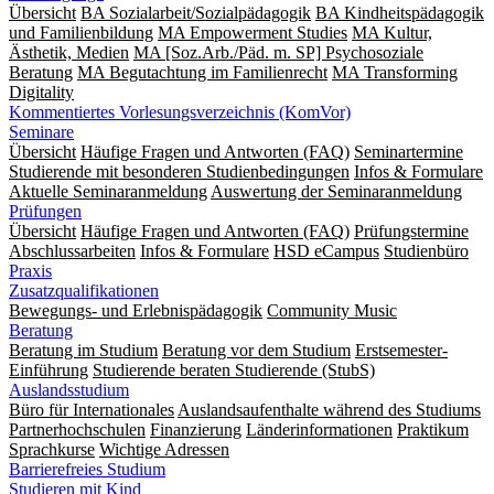
Übersicht
BA Sozialarbeit/Sozialpädagogik
BA Kindheitspädagogik
und Familienbildung
MA Empowerment Studies
MA Kultur,
Ästhetik, Medien
MA [Soz.Arb./Päd. m. SP] Psychosoziale
Beratung
MA Begut­ach­tung im Fami­lien­recht
MA Transforming
Digitality
Kommentiertes Vorlesungsverzeichnis (KomVor)
Seminare
Übersicht
Häufige Fragen und Antworten (FAQ)
Seminartermine
Studierende mit besonderen Studienbedingungen
Infos & Formulare
Aktuelle Seminaranmeldung
Auswertung der Seminaranmeldung
Prüfungen
Übersicht
Häufige Fragen und Antworten (FAQ)
Prüfungstermine
Abschlussarbeiten
Infos & Formulare
HSD eCampus
Studienbüro
Praxis
Zusatzqualifikationen
Bewegungs- und Erlebnispädagogik
Community Music
Beratung
Beratung im Studium
Beratung vor dem Studium
Erstsemester-
Einführung
Studierende beraten Studierende (StubS)
Auslandsstudium
Büro für Internationales
Auslandsaufenthalte während des Studiums
Partnerhochschulen
Finanzierung
Länderinformationen
Praktikum
Sprachkurse
Wichtige Adressen
Barrierefreies Studium
Studieren mit Kind