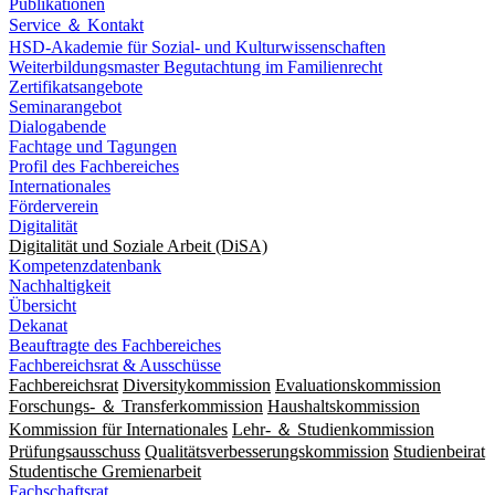
Publikationen
Service ＆ Kontakt
HSD-Akademie für Sozial- und Kulturwissenschaften
Weiterbildungsmaster Begutachtung im Familienrecht
Zertifikatsangebote
Seminarangebot
Dialogabende
Fachtage und Tagungen
Profil des Fachbereiches
Internationales
Förderverein
Digitalität
Digitalität und Soziale Arbeit (DiSA)
Kompetenzdatenbank
Nachhaltigkeit
Übersicht
Dekanat
Beauftragte des Fachbereiches
Fachbereichsrat & Ausschüsse
Fachbereichsrat
Diversitykommission
Evaluationskommission
Forschungs- ＆ Transferkommission
Haushaltskommission
Kommission für Internationales
Lehr- ＆ Studienkommission
Prüfungsausschuss
Qualitätsverbesserungskommission
Studienbeirat
Studentische Gremienarbeit
Fachschaftsrat