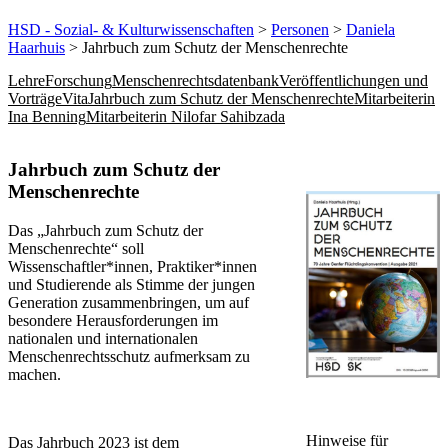
HSD - Sozial- & Kulturwissenschaften
>
Personen
>
Daniela
Haarhuis
> Jahrbuch zum Schutz der Menschenrechte
Lehre
Forschung
Menschenrechtsdatenbank
Veröffentlichungen und
Vorträge
Vita
Jahrbuch zum Schutz der Menschenrechte
Mitarbeiterin
Ina Benning
Mitarbeiterin Nilofar Sahibzada
​​​​​​​​​​​​​​​​Jahrbuch zum Schutz der
Menschenrechte
Das „Jahrbuch zum Schutz der
Menschenrechte“ soll
Wissenschaftler*innen, Praktiker*innen
und Studierende als Stimme der jungen
Generation zusammenbringen, um auf
besondere Herausforderungen im
nationalen und internationalen
Menschenrechtsschutz aufmerksam zu
machen.
Hinweise für
Das Jahrbuch 2023 ist dem