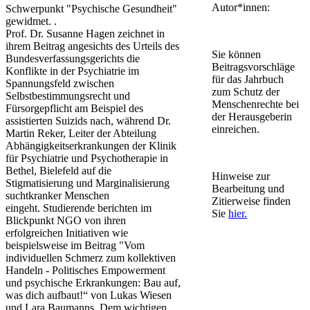
Autor*innen:
Schwerpunkt "Psychische Gesundheit"
gewidmet. .
Prof. Dr. Susanne Hagen zeichnet in
ihrem Beitrag angesichts des Urteils des
Sie können
Bundesverfassungsgerichts die
Beitragsvorschläge
Konflikte in der Psychiatrie im
für das Jahrbuch
Spannungsfeld zwischen
zum Schutz der
Selbstbestimmungsrecht und
Menschenrechte bei
Fürsorgepflicht am Beispiel des
der Herausgeberin
assistierten Suizids nach, während Dr.
einreichen.
Martin Reker, Leiter der Abteilung
Abhängigkeitserkrankungen der Klinik
für Psychiatrie und Psychotherapie in
Bethel, Bielefeld auf die
Hinweise zur
Stigmatisierung und Marginalisierung
Bearbeitung und
suchtkranker Menschen
Zitierweise finden
eingeht. Studierende berichten im
Sie
hier.
Blickpunkt NGO von ihren
erfolgreichen Initiativen wie
beispielsweise im Beitrag "Vom
individuellen Schmerz zum kollektiven
Handeln - Politisches Empowerment
und psychische Erkrankungen: Bau auf,
was dich aufbaut!“ von Lukas Wiesen
und Lara Baumanns. Dem wichtigen