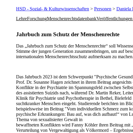
HSD - Sozial- & Kulturwissenschaften
>
Personen
>
Daniela 
Lehre
Forschung
Menschenrechtsdatenbank
Veröffentlichungen
​​​​​​​​​​​​​​​​Jahrbuch zum Schutz der Menschenrechte
Das „Jahrbuch zum Schutz der Menschenrechte“ soll Wissensch
Stimme der jungen Generation zusammenbringen, um auf beso
internationalen Menschenrechtsschutz aufmerksam zu machen
Das Jahrbuch 2023 ist dem Schwerpunkt "Psychische Gesund
Prof. Dr. Susanne Hagen zeichnet in ihrem Beitrag angesichts 
Konflikte in der Psychiatrie im Spannungsfeld zwischen Selb
des assistierten Suizids nach, während Dr. Martin Reker, Lei
Klinik für Psychiatrie und Psychotherapie in Bethel, Bielefeld
suchtkranker Menschen eingeht. Studierende berichten im Bli
beispielsweise im Beitrag "Vom individuellen Schmerz zum k
psychische Erkrankungen: Bau auf, was dich aufbaut!“ von
Thema von sexualisierter Gewalt in
bewaffneten Konflikten wird Fanny Köhler ihren Beitrag mit 
Verurteilung von Vergewaltigung als Völkermord – Ergebnisse