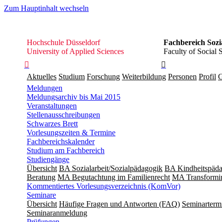
Zum Hauptinhalt wechseln
Hochschule
Hochschule Düsseldorf
Fachbereich Sozi
Düsseldorf
University of Applied Sciences
Faculty of Social 


Aktuelles
Studium
Forschung
Weiterbildung
Personen
Profil
G
Meldungen
Meldungsarchiv bis Mai 2015
Veranstaltungen
Stellenausschreibungen
Schwarzes Brett
Vorlesungszeiten & Termine
Fachbereichskalender
Studium am Fachbereich
Studiengänge
Übersicht
BA Sozialarbeit/Sozialpädagogik
BA Kindheitspäda
Beratung
MA Begut­ach­tung im Fami­lien­recht
MA Transformin
Kommentiertes Vorlesungsverzeichnis (KomVor)
Seminare
Übersicht
Häufige Fragen und Antworten (FAQ)
Seminarterm
Seminaranmeldung
Prüfungen