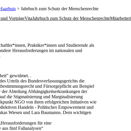
Haarhuis
> Jahrbuch zum Schutz der Menschenrechte
 und Vorträge
Vita
Jahrbuch zum Schutz der Menschenrechte
Mitarbeiter
aftler*innen, Praktiker*innen und Studierende als
ndere Herausforderungen im nationalen und
.
heit" gewidmet. .
des Urteils des Bundesverfassungsgerichts die
stbestimmungsrecht und Fürsorgepflicht am Beispiel
ter der Abteilung Abhängigkeitserkrankungen der
 auf die Stigmatisierung und Marginalisierung
ckpunkt NGO von ihren erfolgreichen Initiativen wie
ollektiven Handeln - Politisches Empowerment und
 Lukas Wiesen und Lara Baumanns. Dem wichtigen
„Herausforderungen für eine
 aus fünf Fallanalysen“