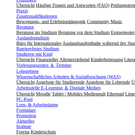
Übersicht
Häufige Fragen und Antworten (FAQ)
Prüfungster
Praxis
Zusatzqualifikationen
Bewegungs- und Erlebnispädagogik
Community Music
Beratung
Beratung im Studium
Beratung vor dem Studium
Erstsemeste
Auslandsstudium
Büro für Internationales
Auslandsaufenthalte während des Stu
Barrierefreies Studium
Studieren mit Kind
Übersicht
Finanzielles
Alleinerziehend
Kinderbetreuung
Liter
Vorlesungszeiten ＆ Termine
Lehrgebiete
Wissenschaftliches Arbeiten & Sozialforschung (WAS)
Übersicht
Angebote für Studierende
Angebote für Lehrende
Ü
Arbeitsstelle E-Learning ＆ Digitale Medien
Übersicht
Moodle
Tablet / Mobiles Medienpult
Etherpad
Lime
PC-Pool
Lern- & Arbeitsräume
Formulare
Promotion
Aktuelles
Institute
Forena
Kinderschutz