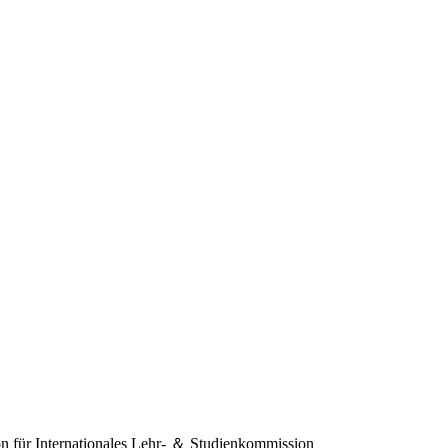
 für Internationales
Lehr- ＆ Studienkommission