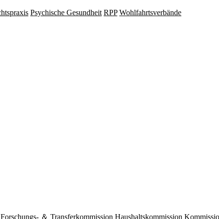
hts­praxis
Psy­chische Gesund­heit
RPP
Wohlfahrts­verbände
Forschungs- ＆ Transferkommission
Haushaltskommission
Kommission