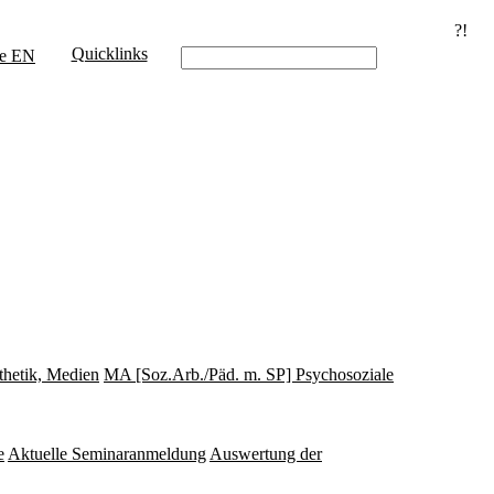
?!
Quicklinks
e
EN
thetik, Medien
MA [Soz.Arb./Päd. m. SP] Psychosoziale
e
Aktuelle Seminaranmeldung
Auswertung der