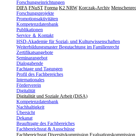
Forschungseinrichtungen
DIFA
FNuST
Forena
K2 NRW
Korczak-Archiv
Men­schen­rec
Forschungsprojekte
Promotionsaktivitäten
Kompetenzdatenbank
Publikationen
Service ＆ Kontakt
HSD-Akademie für Sozial- und Kulturwissenschaften
Weiterbildungsmaster Begutachtung im Familienrecht
Zertifikatsangebote
Seminarangebot
Dialogabende
Fachtage und Tagungen
Profil des Fachbereiches
Internationales
Förderverein
Digitalität
Digitalität und Soziale Arbeit (DiSA)
Kompetenzdatenbank
Nachhaltigkeit
Übersicht
Dekanat
Beauftragte des Fachbereiches
Fachbereichsrat & Ausschüsse
Fachbereichsrat
Diversitykommission
Evaluationskommission