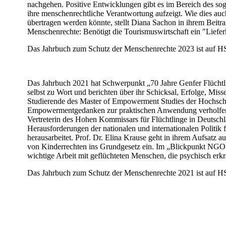
nachgehen. Positive Entwicklungen gibt es im Bereich des sog.
ihre menschenrechtliche Verantwortung aufzeigt. Wie dies au
übertragen werden könnte, stellt Diana Sachon in ihrem Beit
Menschenrechte: Benötigt die Tourismuswirtschaft ein "Liefer
Das Jahrbuch zum Schutz der Menschenrechte 2023 ist auf H
Das Jahrbuch 2021 hat Schwerpunkt „70 Jahre Genfer Flücht
selbst zu Wort und berichten über ihr Schicksal, Erfolge, Mis
Studierende des Master of Empowerment Studies der Hochsch
Empowermentgedanken zur praktischen Anwendung verholfen. F
Vertreterin des Hohen Kommissars für Flüchtlinge in Deutschl
Herausforderungen der nationalen und internationalen Politik f
herausarbeitet. Prof. Dr. Elina Krause geht in ihrem Aufsatz a
von Kinderrechten ins Grundgesetz ein. Im „Blickpunkt NGO“ 
wichtige Arbeit mit geflüchteten Menschen, die psychisch erkra
​Das Jahrbuch zum Schutz der Menschenrechte 2021 ist auf H