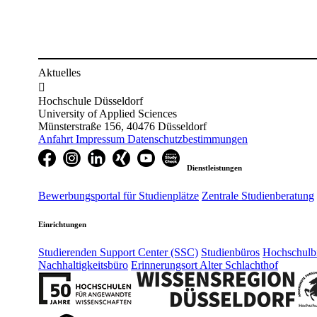
Aktuelles

Hochschule Düsseldorf
University of Applied Sciences
Münsterstraße 156, 40476 Düsseldorf
Anfahrt
Impressum
Datenschutzbestimmungen
Dienstleistungen
Bewerbungsportal für Studienplätze
Zentrale Studienberatung
Einrichtungen
Studierenden Support Center (SSC)
Studienbüros
Hochschulbi
Nachhaltigkeitsbüro
Erinnerungsort Alter Schlachthof