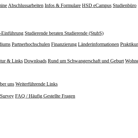
mine
Abschlussarbeiten
Infos & Formulare
HSD eCampus
Studienbüro
r-Einführung
Studierende beraten Studierende (StubS)
diums
Partnerhochschulen
Finanzierung
Länderinformationen
Praktiku
atur & Links
Downloads
Rund um Schwangerschaft und Geburt
Wohne
ber uns
Weiterführende Links
Survey
FAQ / Häufig Gestellte Fragen