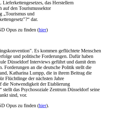
 Lieferkettengesetzes, das Herstellern
ch auf den Tourismussektor
rag „Tourismus und
kettengesetz"?“ dar.
SD Opus zu finden (
hier
)
lingskonvention". Es kommen geflüchtete Menschen
serfolge und politische Forderungen. Dafür haben
ule Düsseldorf Interviews geführt und damit dem
orderungen an die deutsche Politik stellt die
and, Katharina Lumpp, die in ihrem Beitrag die
ür Flüchtlinge der nächsten Jahre
uf die Notwendigkeit der Etablierung
stellt das Psychosoziale Zentrum Düsseldorf seine
nkt sind, vor.
SD Opus zu finden (
hier
).