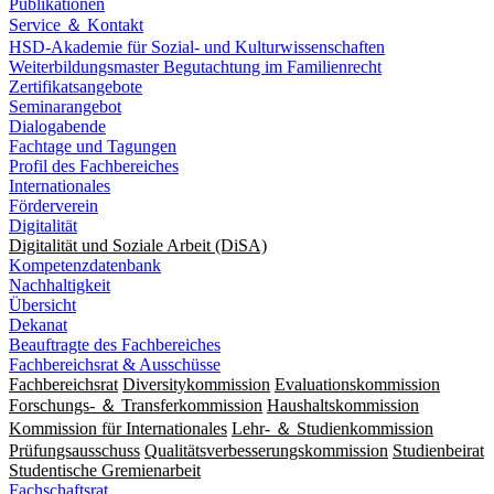
Publikationen
Service ＆ Kontakt
HSD-Akademie für Sozial- und Kulturwissenschaften
Weiterbildungsmaster Begutachtung im Familienrecht
Zertifikatsangebote
Seminarangebot
Dialogabende
Fachtage und Tagungen
Profil des Fachbereiches
Internationales
Förderverein
Digitalität
Digitalität und Soziale Arbeit (DiSA)
Kompetenzdatenbank
Nachhaltigkeit
Übersicht
Dekanat
Beauftragte des Fachbereiches
Fachbereichsrat & Ausschüsse
Fachbereichsrat
Diversitykommission
Evaluationskommission
Forschungs- ＆ Transferkommission
Haushaltskommission
Kommission für Internationales
Lehr- ＆ Studienkommission
Prüfungsausschuss
Qualitätsverbesserungskommission
Studienbeirat
Studentische Gremienarbeit
Fachschaftsrat