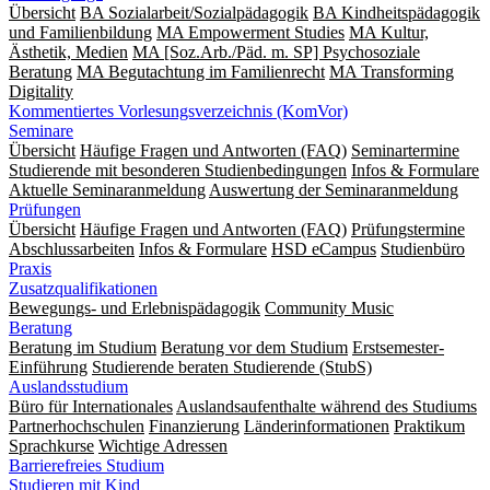
Übersicht
BA Sozialarbeit/Sozialpädagogik
BA Kindheitspädagogik
und Familienbildung
MA Empowerment Studies
MA Kultur,
Ästhetik, Medien
MA [Soz.Arb./Päd. m. SP] Psychosoziale
Beratung
MA Begut­ach­tung im Fami­lien­recht
MA Transforming
Digitality
Kommentiertes Vorlesungsverzeichnis (KomVor)
Seminare
Übersicht
Häufige Fragen und Antworten (FAQ)
Seminartermine
Studierende mit besonderen Studienbedingungen
Infos & Formulare
Aktuelle Seminaranmeldung
Auswertung der Seminaranmeldung
Prüfungen
Übersicht
Häufige Fragen und Antworten (FAQ)
Prüfungstermine
Abschlussarbeiten
Infos & Formulare
HSD eCampus
Studienbüro
Praxis
Zusatzqualifikationen
Bewegungs- und Erlebnispädagogik
Community Music
Beratung
Beratung im Studium
Beratung vor dem Studium
Erstsemester-
Einführung
Studierende beraten Studierende (StubS)
Auslandsstudium
Büro für Internationales
Auslandsaufenthalte während des Studiums
Partnerhochschulen
Finanzierung
Länderinformationen
Praktikum
Sprachkurse
Wichtige Adressen
Barrierefreies Studium
Studieren mit Kind