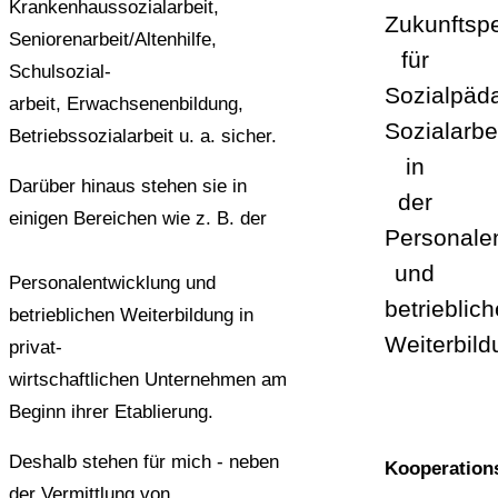
Krankenhaussozialarbeit,
Zukunftsp
Seniorenarbeit/Altenhilfe,
für
Schulsozial-
Sozialpäd
arbeit, Erwachsenenbildung,
Sozialarbe
Betriebssozialarbeit u. a. sicher.
in
Darüber hinaus stehen sie in
der
einigen Bereichen wie z. B. der
Personale
und
Personalentwicklung und
betrieblic
betrieblichen Weiterbildung in
Weiterbild
privat-
wirtschaftlichen Unternehmen am
Beginn ihrer Etablierung.
Deshalb stehen für mich
- neben
Kooperation
der Vermittlung von