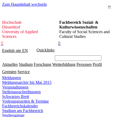
Zum Hauptinhalt wechseln
?!
Hochschule
Hochschule
Fachbereich Sozial- &
Düsseldorf
Düsseldorf
Kulturwissenschaften
University of Applied
Faculty of Social Sciences and
Sciences
Cultural Studies


Quicklinks
English site
EN
Aktuelles
Studium
Forschung
Weiterbildung
Personen
Profil
Gremien
Service
Meldungen
Meldungsarchiv bis Mai 2015
Veranstaltungen
Stellenausschreibungen
Schwarzes Brett
Vorlesungszeiten & Termine
Fachbereichskalender
Studium am Fachbereich
Studiengänge