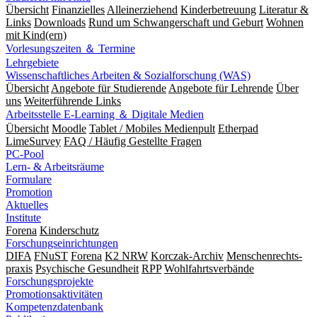
Übersicht
Finanzielles
Alleinerziehend
Kinderbetreuung
Literatur &
Links
Downloads
Rund um Schwangerschaft und Geburt
Wohnen
mit Kind(ern)
Vorlesungszeiten ＆ Termine
Lehrgebiete
Wissenschaftliches Arbeiten & Sozialforschung (WAS)
Übersicht
Angebote für Studierende
Angebote für Lehrende
Über
uns
Weiterführende Links
Arbeitsstelle E-Learning ＆ Digitale Medien
Übersicht
Moodle
Tablet / Mobiles Medienpult
Etherpad
LimeSurvey
FAQ / Häufig Gestellte Fragen
PC-Pool
Lern- & Arbeitsräume
Formulare
Promotion
Aktuelles
Institute
Forena
Kinderschutz
Forschungseinrichtungen
DIFA
FNuST
Forena
K2 NRW
Korczak-Archiv
Men­schen­rechts­
praxis
Psy­chische Gesund­heit
RPP
Wohlfahrts­verbände
Forschungsprojekte
Promotionsaktivitäten
Kompetenzdatenbank