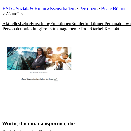
HSD - Sozial- & Kulturwissenschaften
>
Personen
>
Beate Böhmer
> Aktuelles
Aktuelles
Lehre
Forschung
Funktionen
Sonderfunktionen
Personalentwi
Personalentwicklung
Projektmanagement / Projektarbeit
Kontakt
Worte, die mich anspornen,
die