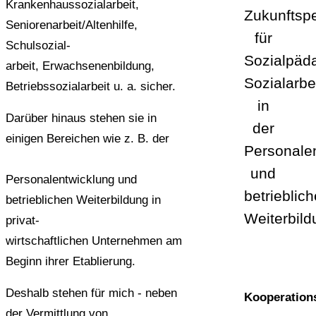
Krankenhaussozialarbeit,
Zukunftsp
Seniorenarbeit/Altenhilfe,
für
Schulsozial-
Sozialpäd
arbeit, Erwachsenenbildung,
Sozialarbe
Betriebssozialarbeit u. a. sicher.
in
Darüber hinaus stehen sie in
der
einigen Bereichen wie z. B. der
Personale
und
Personalentwicklung und
betrieblic
betrieblichen Weiterbildung in
Weiterbild
privat-
wirtschaftlichen Unternehmen am
Beginn ihrer Etablierung.
Deshalb stehen für mich
- neben
Kooperation
der Vermittlung von