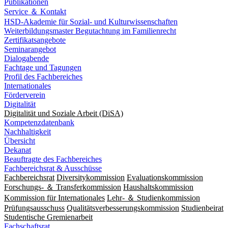
Publikationen
Service ＆ Kontakt
HSD-Akademie für Sozial- und Kulturwissenschaften
Weiterbildungsmaster Begutachtung im Familienrecht
Zertifikatsangebote
Seminarangebot
Dialogabende
Fachtage und Tagungen
Profil des Fachbereiches
Internationales
Förderverein
Digitalität
Digitalität und Soziale Arbeit (DiSA)
Kompetenzdatenbank
Nachhaltigkeit
Übersicht
Dekanat
Beauftragte des Fachbereiches
Fachbereichsrat & Ausschüsse
Fachbereichsrat
Diversitykommission
Evaluationskommission
Forschungs- ＆ Transferkommission
Haushaltskommission
Kommission für Internationales
Lehr- ＆ Studienkommission
Prüfungsausschuss
Qualitätsverbesserungskommission
Studienbeirat
Studentische Gremienarbeit
Fachschaftsrat