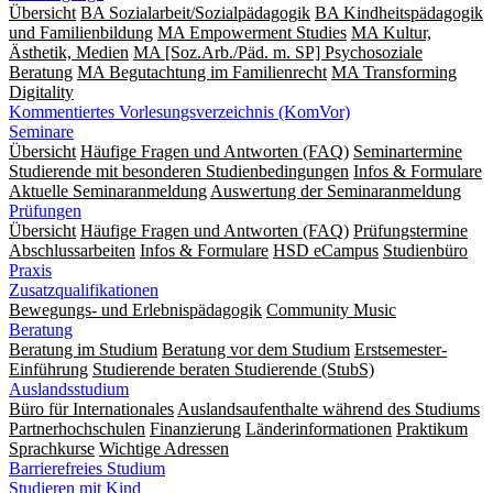
Übersicht
BA Sozialarbeit/Sozialpädagogik
BA Kindheitspädagogik
und Familienbildung
MA Empowerment Studies
MA Kultur,
Ästhetik, Medien
MA [Soz.Arb./Päd. m. SP] Psychosoziale
Beratung
MA Begut­ach­tung im Fami­lien­recht
MA Transforming
Digitality
Kommentiertes Vorlesungsverzeichnis (KomVor)
Seminare
Übersicht
Häufige Fragen und Antworten (FAQ)
Seminartermine
Studierende mit besonderen Studienbedingungen
Infos & Formulare
Aktuelle Seminaranmeldung
Auswertung der Seminaranmeldung
Prüfungen
Übersicht
Häufige Fragen und Antworten (FAQ)
Prüfungstermine
Abschlussarbeiten
Infos & Formulare
HSD eCampus
Studienbüro
Praxis
Zusatzqualifikationen
Bewegungs- und Erlebnispädagogik
Community Music
Beratung
Beratung im Studium
Beratung vor dem Studium
Erstsemester-
Einführung
Studierende beraten Studierende (StubS)
Auslandsstudium
Büro für Internationales
Auslandsaufenthalte während des Studiums
Partnerhochschulen
Finanzierung
Länderinformationen
Praktikum
Sprachkurse
Wichtige Adressen
Barrierefreies Studium
Studieren mit Kind