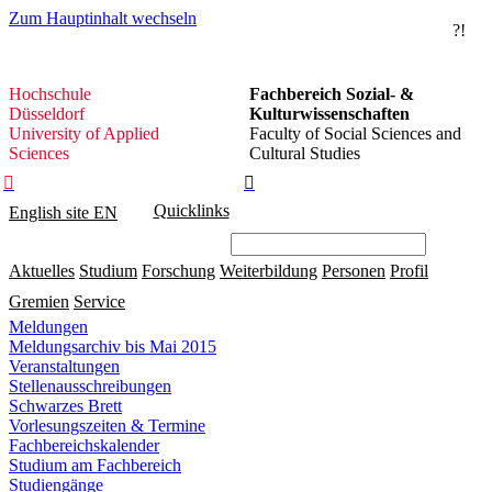
Zum Hauptinhalt wechseln
?!
Hochschule
Hochschule
Fachbereich Sozial- &
Düsseldorf
Düsseldorf
Kulturwissenschaften
University of Applied
Faculty of Social Sciences and
Sciences
Cultural Studies


Quicklinks
English site
EN
Aktuelles
Studium
Forschung
Weiterbildung
Personen
Profil
Gremien
Service
Meldungen
Meldungsarchiv bis Mai 2015
Veranstaltungen
Stellenausschreibungen
Schwarzes Brett
Vorlesungszeiten & Termine
Fachbereichskalender
Studium am Fachbereich
Studiengänge