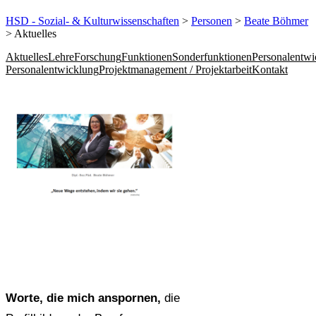
HSD - Sozial- & Kulturwissenschaften
>
Personen
>
Beate Böhmer
> Aktuelles
Aktuelles
Lehre
Forschung
Funktionen
Sonderfunktionen
Personalentwi
Personalentwicklung
Projektmanagement / Projektarbeit
Kontakt
Worte, die mich anspornen,
die