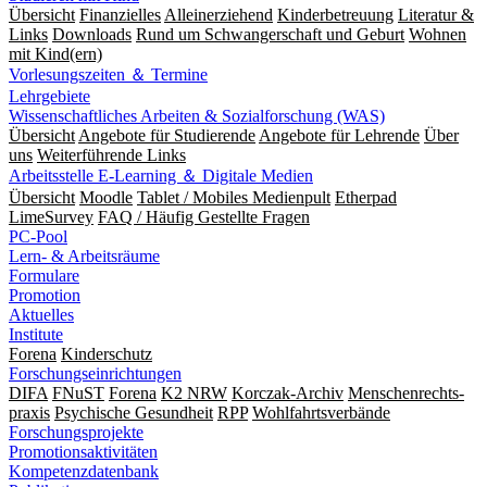
Übersicht
Finanzielles
Alleinerziehend
Kinderbetreuung
Literatur &
Links
Downloads
Rund um Schwangerschaft und Geburt
Wohnen
mit Kind(ern)
Vorlesungszeiten ＆ Termine
Lehrgebiete
Wissenschaftliches Arbeiten & Sozialforschung (WAS)
Übersicht
Angebote für Studierende
Angebote für Lehrende
Über
uns
Weiterführende Links
Arbeitsstelle E-Learning ＆ Digitale Medien
Übersicht
Moodle
Tablet / Mobiles Medienpult
Etherpad
LimeSurvey
FAQ / Häufig Gestellte Fragen
PC-Pool
Lern- & Arbeitsräume
Formulare
Promotion
Aktuelles
Institute
Forena
Kinderschutz
Forschungseinrichtungen
DIFA
FNuST
Forena
K2 NRW
Korczak-Archiv
Men­schen­rechts­
praxis
Psy­chische Gesund­heit
RPP
Wohlfahrts­verbände
Forschungsprojekte
Promotionsaktivitäten
Kompetenzdatenbank