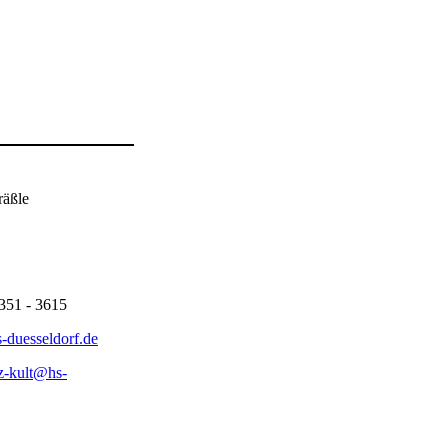
räßle
4351 - 3615
-duesseldorf.de
oz-kult@hs-