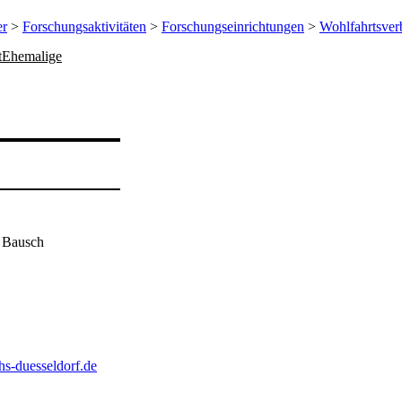
er
>
Forschungsaktivitäten
>
Forschungseinrichtungen
>
Wohlfahrtsver
t
Ehemalige
e Bausch
s-duesseldorf.de​