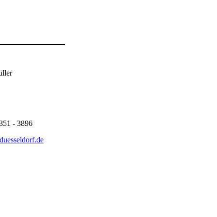
ller
4351 - 3896
duesseldorf.de