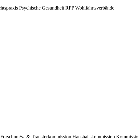
hts­praxis
Psy­chische Gesund­heit
RPP
Wohlfahrts­verbände
Forschungs- ＆ Transferkommission
Haushaltskommission
Kommission