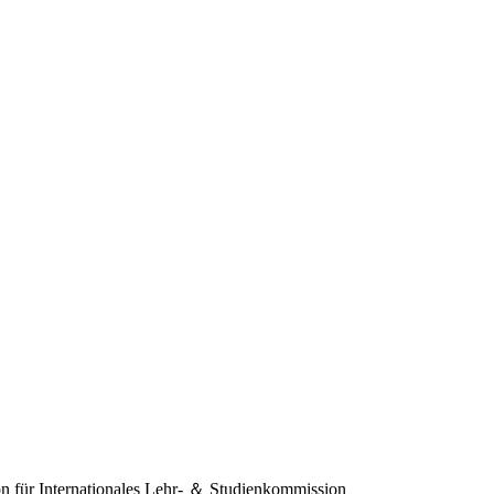
 für Internationales
Lehr- ＆ Studienkommission