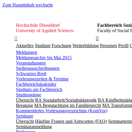
Zum Hauptinhalt wechseln
Hochschule
Hochschule Düsseldorf
Fachbereich Sozi
Düsseldorf
University of Applied Sciences
Faculty of Social 


Aktuelles
Studium
Forschung
Weiterbildung
Personen
Profil
G
Meldungen
Meldungsarchiv bis Mai 2015
Veranstaltungen
Stellenausschreibungen
Schwarzes Brett
Vorlesungszeiten & Termine
Fachbereichskalender
Studium am Fachbereich
Studiengänge
Übersicht
BA Sozialarbeit/Sozialpädagogik
BA Kindheitspäda
Beratung
MA Begut­ach­tung im Fami­lien­recht
MA Transformin
Kommentiertes Vorlesungsverzeichnis (KomVor)
Seminare
Übersicht
Häufige Fragen und Antworten (FAQ)
Seminarterm
Seminaranmeldung
Prüfungen