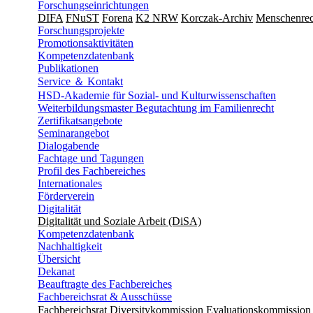
Forschungseinrichtungen
DIFA
FNuST
Forena
K2 NRW
Korczak-Archiv
Men­schen­rec
Forschungsprojekte
Promotionsaktivitäten
Kompetenzdatenbank
Publikationen
Service ＆ Kontakt
HSD-Akademie für Sozial- und Kulturwissenschaften
Weiterbildungsmaster Begutachtung im Familienrecht
Zertifikatsangebote
Seminarangebot
Dialogabende
Fachtage und Tagungen
Profil des Fachbereiches
Internationales
Förderverein
Digitalität
Digitalität und Soziale Arbeit (DiSA)
Kompetenzdatenbank
Nachhaltigkeit
Übersicht
Dekanat
Beauftragte des Fachbereiches
Fachbereichsrat & Ausschüsse
Fachbereichsrat
Diversitykommission
Evaluationskommission