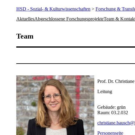
HSD - Sozial- & Kulturwissenschaften
>
Forschung & Transf
Aktuelles
Abgeschlossene Forschungsprojekte
Team & Kontak
​​​​​​​​​​​​​​​​​​Team
​ ​​​ ​​​​
Prof. Dr. Christian
Leitung
Gebäude: grün
Raum: 03.2.032
christiane.bausch@h
Personenseite