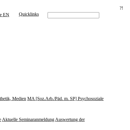
?!
Quicklinks
e
EN
thetik, Medien
MA [Soz.Arb./Päd. m. SP] Psychosoziale
e
Aktuelle Seminaranmeldung
Auswertung der