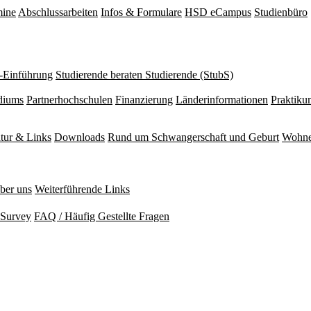
mine
Abschlussarbeiten
Infos & Formulare
HSD eCampus
Studienbüro
r-Einführung
Studierende beraten Studierende (StubS)
diums
Partnerhochschulen
Finanzierung
Länderinformationen
Praktiku
atur & Links
Downloads
Rund um Schwangerschaft und Geburt
Wohne
ber uns
Weiterführende Links
Survey
FAQ / Häufig Gestellte Fragen