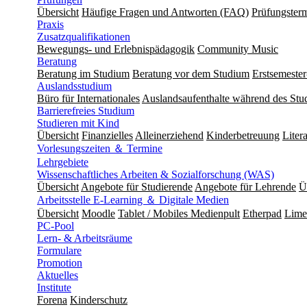
Übersicht
Häufige Fragen und Antworten (FAQ)
Prüfungster
Praxis
Zusatzqualifikationen
Bewegungs- und Erlebnispädagogik
Community Music
Beratung
Beratung im Studium
Beratung vor dem Studium
Erstsemeste
Auslandsstudium
Büro für Internationales
Auslandsaufenthalte während des Stu
Barrierefreies Studium
Studieren mit Kind
Übersicht
Finanzielles
Alleinerziehend
Kinderbetreuung
Liter
Vorlesungszeiten ＆ Termine
Lehrgebiete
Wissenschaftliches Arbeiten & Sozialforschung (WAS)
Übersicht
Angebote für Studierende
Angebote für Lehrende
Ü
Arbeitsstelle E-Learning ＆ Digitale Medien
Übersicht
Moodle
Tablet / Mobiles Medienpult
Etherpad
Lime
PC-Pool
Lern- & Arbeitsräume
Formulare
Promotion
Aktuelles
Institute
Forena
Kinderschutz