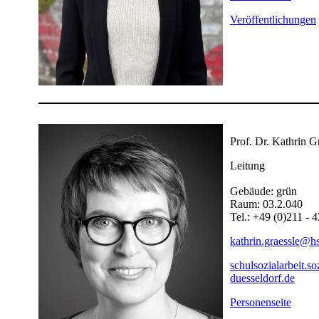
Veröffentlichungen
​
Prof. Dr. Kathrin G
Leitung
Gebäude: grün
Raum: 03.2.040
Tel.: +49 (0)211 - 
kathrin.graessle@hs
schulsozialarbeit.s
duesseldorf.de
Personenseite